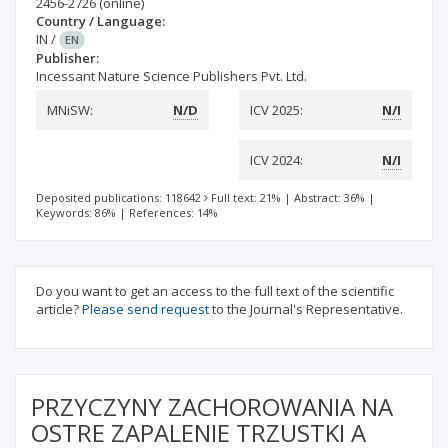
2456-2726
(online)
Country / Language:
IN
/
EN
Publisher:
Incessant Nature Science Publishers Pvt. Ltd.
MNiSW:
N/D
ICV 2025:
N/I
ICV 2024:
N/I
Deposited publications: 118642
Full text: 21%
|
Abstract: 36%
|
Keywords: 86%
|
References: 14%
Do you want to get an access to the full text of the scientific
article?
Please send request
to the Journal's Representative.
PRZYCZYNY ZACHOROWANIA NA
OSTRE ZAPALENIE TRZUSTKI A