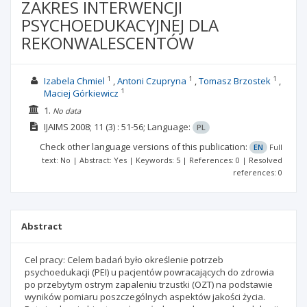
ZAKRES INTERWENCJI
PSYCHOEDUKACYJNEJ DLA
REKONWALESCENTÓW
1
1
1
Izabela Chmiel
Antoni Czupryna
Tomasz Brzostek
1
Maciej Górkiewicz
1.
No data
IJAIMS
2008; 11
(3)
: 51-56;
Language:
PL
Check other language versions of this publication:
EN
Full
text: No | Abstract: Yes | Keywords: 5 | References: 0 | Resolved
references: 0
Abstract
Cel pracy: Celem badań było określenie potrzeb
psychoedukacji (PEI) u pacjentów powracających do zdrowia
po przebytym ostrym zapaleniu trzustki (OZT) na podstawie
wyników pomiaru poszczególnych aspektów jakości życia.