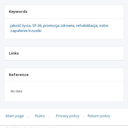
Keywords
jakość życia
SF-36
promocja zdrowia
rehabilitacja
ostre
zapalenie trzustki
Links
Reference
No data
Main page
.
Rules
.
Privacy policy
.
Return policy
Articles quoting