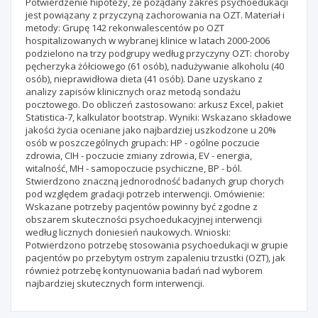
Potwierdzenie hipotezy, że pożądany zakres psychoedukacji
jest powiązany z przyczyną zachorowania na OZT. Materiał i
metody: Grupę 142 rekonwalescentów po OZT
hospitalizowanych w wybranej klinice w latach 2000-2006
podzielono na trzy podgrupy według przyczyny OZT: choroby
pęcherzyka żółciowego (61 osób), nadużywanie alkoholu (40
osób), nieprawidłowa dieta (41 osób). Dane uzyskano z
analizy zapisów klinicznych oraz metodą sondażu
pocztowego. Do obliczeń zastosowano: arkusz Excel, pakiet
Statistica-7, kalkulator bootstrap. Wyniki: Wskazano składowe
jakości życia oceniane jako najbardziej uszkodzone u 20%
osób w poszczególnych grupach: HP - ogólne poczucie
zdrowia, CIH - poczucie zmiany zdrowia, EV - energia,
witalność, MH - samopoczucie psychiczne, BP - ból.
Stwierdzono znaczną jednorodność badanych grup chorych
pod względem gradacji potrzeb interwencji. Omówienie:
Wskazane potrzeby pacjentów powinny być zgodne z
obszarem skuteczności psychoedukacyjnej interwencji
według licznych doniesień naukowych. Wnioski:
Potwierdzono potrzebę stosowania psychoedukacji w grupie
pacjentów po przebytym ostrym zapaleniu trzustki (OZT), jak
również potrzebę kontynuowania badań nad wyborem
najbardziej skutecznych form interwencji.