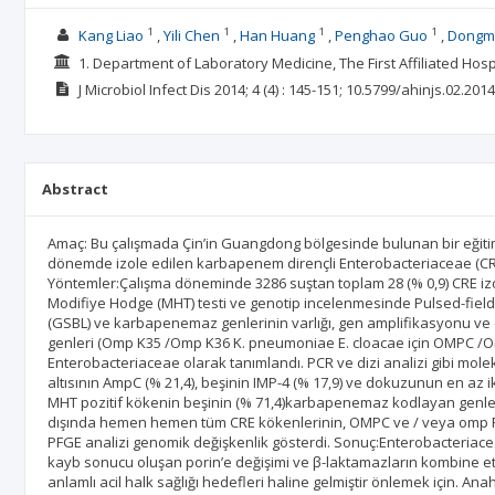
1
1
1
1
Kang Liao
Yili Chen
Han Huang
Penghao Guo
Dongm
1. Department of Laboratory Medicine, The First Affiliated Ho
J Microbiol Infect Dis
2014; 4
(4)
: 145-151;
10.5799/ahinjs.02.2014
Abstract
Amaç: Bu çalışmada Çin’in Guangdong bölgesinde bulunan bir eğitim
dönemde izole edilen karbapenem dirençli Enterobacteriaceae (CRE)
Yöntemler:Çalışma döneminde 3286 suştan toplam 28 (% 0,9) CRE izolatı 
Modifiye Hodge (MHT) testi ve genotip incelenmesinde Pulsed-field j
(GSBL) ve karbapenemaz genlerinin varlığı, gen amplifikasyonu ve dizi
genleri (Omp K35 /Omp K36 K. pneumoniae E. cloacae için OMPC /Omp 
Enterobacteriaceae olarak tanımlandı. PCR ve dizi analizi gibi mole
altısının AmpC (% 21,4), beşinin IMP-4 (% 17,9) ve dokuzunun en az ik
MHT pozitif kökenin beşinin (% 71,4)karbapenemaz kodlayan genler
dışında hemen hemen tüm CRE kökenlerinin, OMPC ve / veya omp F 
PFGE analizi genomik değişkenlik gösterdi. Sonuç:Enterobacteria
kayb sonucu oluşan porin’e değişimi ve β-laktamazların kombine et
anlamlı acil halk sağlığı hedefleri haline gelmiştir önlemek için. An