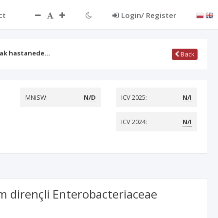
ct
Login/ Register
mak hastanede…
Back
MNiSW:
N/D
ICV 2025:
N/I
ICV 2024:
N/I
 dirençli Enterobacteriaceae