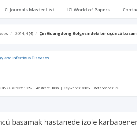
ICI Journals Master List
ICI World of Papers
Conta
eases
2014; 4
(4)
Çin Guangdong Bölgesindeki bir üçüncü basa
ogy and Infectious Diseases
 605
Full text: 100%
|
Abstract: 100%
|
Keywords: 100%
|
References: 8%
ncü basamak hastanede izole karbapenem