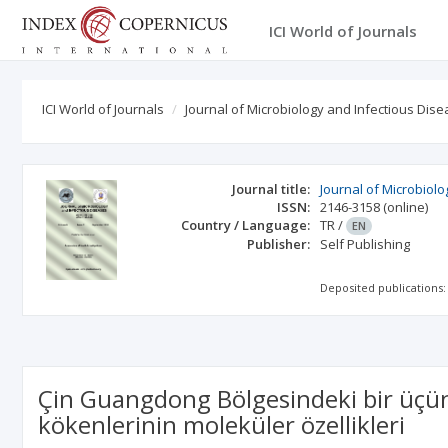
ICI World of Journals
ICI World of Journals
Journal of Microbiology and Infectious Dis
Journal title:
Journal of Microbiol
ISSN:
2146-3158
(online)
Country / Language:
TR
/
EN
Publisher:
Self Publishing
Deposited publications:
Çin Guangdong Bölgesindeki bir üçü
kökenlerinin moleküler özellikleri