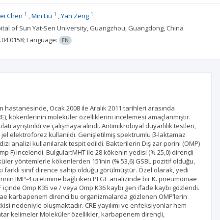
1
1
1
ei Chen
Min Liu
Yan Zeng
spital of Sun Yat-Sen University, Guangzhou, Guangdong, China
.04.0158;
Language:
EN
 hastanesinde, Ocak 2008 ile Aralık 2011 tarihleri arasında
, kökenlerinin moleküler özelliklerini incelemesi amaçlanmıştır.
ayrıştırıldı ve çalışmaya alındı. Antimikrobiyal duyarlılık testleri,
el elektroforez kullanıldı. Genişletilmiş spektrumlu β-laktamaz
 analizi kullanılarak tespit edildi. Bakterilerin Dış zar porini (OMP)
F) incelendi. Bulgular:MHT ile 28 kökenin yedisi (% 25,0) dirençli
küler yöntemlerle kökenlerden 15’inin (% 53,6) GSBL pozitif olduğu,
i farklı sınıf dirence sahip olduğu görülmüştür. Özel olarak, yedi
inin IMP-4 üretimine bağlı iken PFGE analizinde bir K. pneumoniae
içinde Omp K35 ve / veya Omp K36 kaybı gen ifade kaybı gözlendi.
ceae karbapenem direnci bu organizmalarda gözlenen OMP’lerin
kisi nedeniyle oluşmaktadır. CRE yayılımı ve enfeksiyonlar hem
ahtar kelimeler:Moleküler özellikler, karbapenem dirençli,