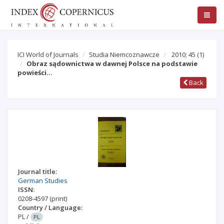
ICI World of Journals
Studia Niemcoznawcze
2010; 45
(1)
Obraz sądownictwa w dawnej Polsce na podstawie
powieści…
Back
Journal title:
German Studies
ISSN:
0208-4597
(print)
Country / Language:
PL
/
PL