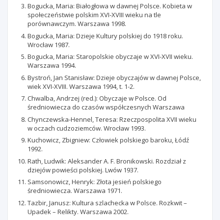
Bogucka, Maria: Białogłowa w dawnej Polsce. Kobieta w
społeczeństwie polskim XVI-XVIII wieku na tle
porównawczym. Warszawa 1998.
Bogucka, Maria: Dzieje Kultury polskiej do 1918 roku.
Wrocław 1987.
Bogucka, Maria: Staropolskie obyczaje w XVI-XVII wieku.
Warszawa 1994.
Bystroń, Jan Stanisław: Dzieje obyczajów w dawnej Polsce,
wiek XVI-XVIII. Warszawa 1994, t. 1-2.
Chwalba, Andrzej (red.): Obyczaje w Polsce. Od
średniowiecza do czasów współczesnych Warszawa
Chynczewska-Hennel, Teresa: Rzeczpospolita XVII wieku
w oczach cudzoziemców. Wrocław 1993.
Kuchowicz, Zbigniew: Człowiek polskiego baroku, Łódź
1992.
Rath, Ludwik: Aleksander A. F. Bronikowski. Rozdział z
dziejów powieści polskiej. Lwów 1937.
Samsonowicz, Henryk: Złota jesień polskiego
średniowiecza. Warszawa 1971.
Tazbir, Janusz: Kultura szlachecka w Polsce. Rozkwit –
Upadek – Relikty. Warszawa 2002.