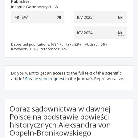
Publisher:
Instytut Germanistyki UW
MNiSW:
70
ICV 2025:
N/I
ICV 2024:
N/I
Deposited publications: 688
Full text: 22%
|
Abstract: 64%
|
Keywords: 31%
|
References: 69%
Do you want to get an access to the full text of the scientific
article?
Please send request
to the Journal's Representative.
Obraz sądownictwa w dawnej
Polsce na podstawie powieści
historycznych Aleksandra von
Oppeln-Bronikowskiego