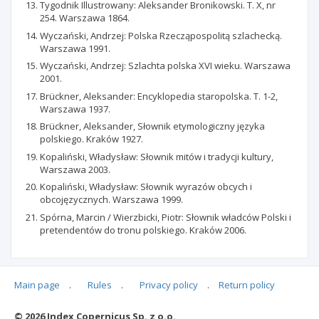
Tygodnik Illustrowany: Aleksander Bronikowski. T. X, nr
254. Warszawa 1864.
Wyczański, Andrzej: Polska Rzecząpospolitą szlachecką.
Warszawa 1991.
Wyczański, Andrzej: Szlachta polska XVI wieku. Warszawa
2001.
Brückner, Aleksander: Encyklopedia staropolska. T. 1-2,
Warszawa 1937.
Brückner, Aleksander, Słownik etymologiczny języka
polskiego. Kraków 1927.
Kopaliński, Władysław: Słownik mitów i tradycji kultury,
Warszawa 2003.
Kopaliński, Władysław: Słownik wyrazów obcych i
obcojęzycznych. Warszawa 1999.
Spórna, Marcin / Wierzbicki, Piotr: Słownik władców Polski i
pretendentów do tronu polskiego. Kraków 2006.
Main page
.
Rules
.
Privacy policy
.
Return policy
Articles quoting
© 2026 Index Copernicus Sp. z o.o.