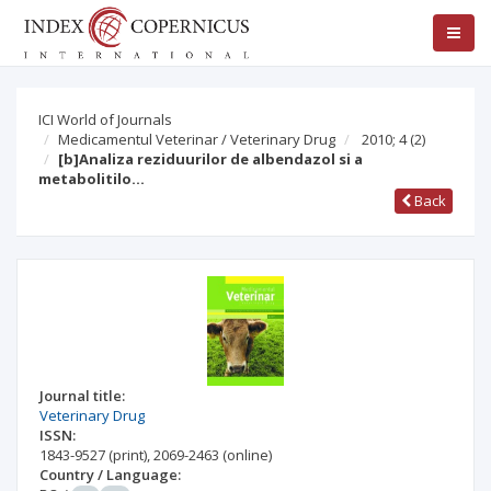
ICI World of Journals
Medicamentul Veterinar / Veterinary Drug
2010; 4
(2)
[b]Analiza reziduurilor de albendazol si a
metabolitilo…
Back
Journal title:
Veterinary Drug
ISSN:
1843-9527
(print)
,
2069-2463
(online)
Country / Language: