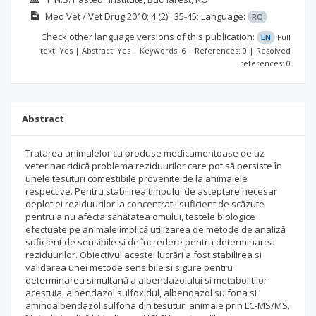
Med Vet / Vet Drug
2010; 4
(2)
: 35-45;
Language:
RO
Check other language versions of this publication:
EN
Full
text: Yes | Abstract: Yes | Keywords: 6 | References: 0 | Resolved
references: 0
Abstract
Tratarea animalelor cu produse medicamentoase de uz
veterinar ridică problema reziduurilor care pot să persiste în
unele tesuturi comestibile provenite de la animalele
respective. Pentru stabilirea timpului de asteptare necesar
depletiei reziduurilor la concentratii suficient de scăzute
pentru a nu afecta sănătatea omului, testele biologice
efectuate pe animale implică utilizarea de metode de analiză
suficient de sensibile si de încredere pentru determinarea
reziduurilor. Obiectivul acestei lucrări a fost stabilirea si
validarea unei metode sensibile si sigure pentru
determinarea simultană a albendazolului si metabolitilor
acestuia, albendazol sulfoxidul, albendazol sulfona si
aminoalbendazol sulfona din tesuturi animale prin LC-MS/MS.