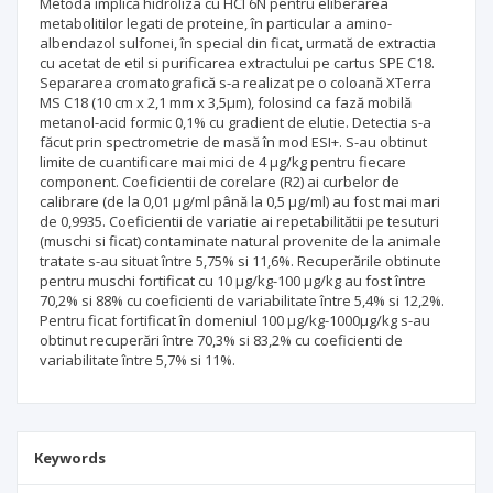
Metoda implică hidroliza cu HCl 6N pentru eliberarea
metabolitilor legati de proteine, în particular a amino-
albendazol sulfonei, în special din ficat, urmată de extractia
cu acetat de etil si purificarea extractului pe cartus SPE C18.
Separarea cromatografică s-a realizat pe o coloană XTerra
MS C18 (10 cm x 2,1 mm x 3,5μm), folosind ca fază mobilă
metanol-acid formic 0,1% cu gradient de elutie. Detectia s-a
făcut prin spectrometrie de masă în mod ESI+. S-au obtinut
limite de cuantificare mai mici de 4 μg/kg pentru fiecare
component. Coeficientii de corelare (R2) ai curbelor de
calibrare (de la 0,01 μg/ml până la 0,5 μg/ml) au fost mai mari
de 0,9935. Coeficientii de variatie ai repetabilitătii pe tesuturi
(muschi si ficat) contaminate natural provenite de la animale
tratate s-au situat între 5,75% si 11,6%. Recuperările obtinute
pentru muschi fortificat cu 10 μg/kg-100 μg/kg au fost între
70,2% si 88% cu coeficienti de variabilitate între 5,4% si 12,2%.
Pentru ficat fortificat în domeniul 100 μg/kg-1000μg/kg s-au
obtinut recuperări între 70,3% si 83,2% cu coeficienti de
variabilitate între 5,7% si 11%.
Keywords