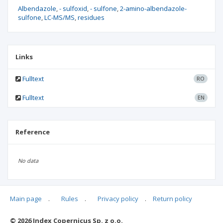
Albendazole
- sulfoxid
- sulfone
2-amino-albendazole-
sulfone
LC-MS/MS
residues
Links
Fulltext
RO
Fulltext
EN
Reference
No data
Main page
.
Rules
.
Privacy policy
.
Return policy
Articles quoting
© 2026 Index Copernicus Sp. z o.o.