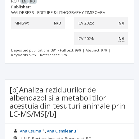
RO
/
EN
RO
Publisher:
WALDPRESS - EDITURE & LITHOGRAPHY TIMISOARA
MNiSW:
N/D
ICV 2025:
N/I
ICV 2024:
N/I
Deposited publications: 381
Full text: 99%
|
Abstract: 97%
|
Keywords: 92%
|
References: 17%
[b]Analiza reziduurilor de
albendazol si a metabolitilor
acestuia din tesuturi animale prin
LC-MS/MS[/b]
1
1
Ana Csuma
Ana Cismileanu
1. N.S. Pasteur Institute, Bucharest, RO