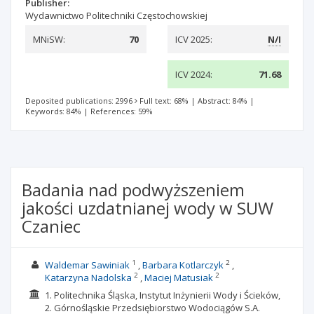
Publisher:
Wydawnictwo Politechniki Częstochowskiej
MNiSW:
70
ICV 2025:
N/I
ICV 2024:
71.68
Deposited publications: 2996
Full text: 68%
|
Abstract: 84%
|
Keywords: 84%
|
References: 59%
Badania nad podwyższeniem
jakości uzdatnianej wody w SUW
Czaniec
1
2
Waldemar Sawiniak
Barbara Kotlarczyk
2
2
Katarzyna Nadolska
Maciej Matusiak
1. Politechnika Śląska, Instytut Inżynierii Wody i Ścieków,
2. Górnośląskie Przedsiębiorstwo Wodociągów S.A.