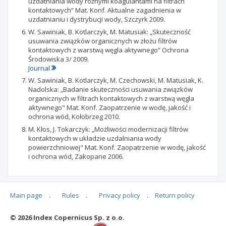
uzdatniania wody różnymi koagulantami na filtrach
kontaktowych” Mat. Konf. Aktualne zagadnienia w
uzdatnianiu i dystrybucji wody, Szczyrk 2009.
W. Sawiniak, B. Kotlarczyk, M. Matusiak: „Skuteczność
usuwania związków organicznych w złożu filtrów
kontaktowych z warstwą węgla aktywnego” Ochrona
Środowiska 3/ 2009.
Journal
W. Sawiniak, B. Kotlarczyk, M. Czechowski, M. Matusiak, K.
Nadolska: „Badanie skuteczności usuwania związków
organicznych w filtrach kontaktowych z warstwą węgla
aktywnego" Mat. Konf. Zaopatrzenie w wodę, jakość i
ochrona wód, Kołobrzeg 2010.
M. Kłos, J. Tokarczyk: „Możliwości modernizacji filtrów
kontaktowych w układzie uzdalniania wody
powierzchniowej" Mat. Konf. Zaopatrzenie w wodę, jakość
i ochrona wód, Zakopane 2006.
Main page
.
Rules
.
Privacy policy
.
Return policy
Articles quoting
© 2026 Index Copernicus Sp. z o.o.