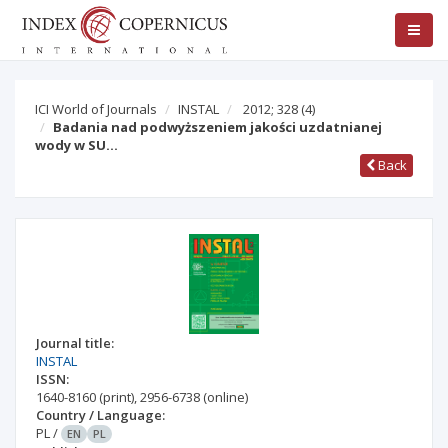
ICI World of Journals
INSTAL
2012; 328
(4)
Badania nad podwyższeniem jakości uzdatnianej
wody w SU…
Back
Journal title:
INSTAL
ISSN:
1640-8160
(print)
,
2956-6738
(online)
Country / Language:
PL
/
EN
PL