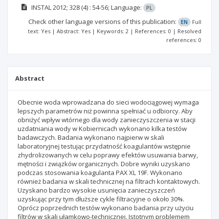
INSTAL
2012; 328
(4)
: 54-56;
Language:
PL
Check other language versions of this publication:
EN
Full
text: Yes | Abstract: Yes | Keywords: 2 | References: 0 | Resolved
references: 0
Abstract
Obecnie woda wprowadzana do sieci wodociągowej wymaga
lepszych parametrów niż powinna spełniać u odbiorcy. Aby
obniżyć wpływ wtórnego dla wody zanieczyszczenia w stacji
uzdatniania wody w Kobiernicach wykonano kilka testów
badawczych. Badania wykonano najpierw w skali
laboratoryjnej testując przydatność koagulantów wstępnie
zhydrolizowanych w celu poprawy efektów usuwania barwy,
mętności i związków organicznych. Dobre wyniki uzyskano
podczas stosowania koagulanta PAX XL 19F. Wykonano
również badania w skali technicznej na filtrach kontaktowych.
Uzyskano bardzo wysokie usunięcia zanieczyszczeń
uzyskując przy tym dłuższe cykle filtracyjne o około 30%.
Oprócz poprzednich testów wykonano badania przy użyciu
filtrów w skali ułamkowo-technicznej. Istotnym problemem