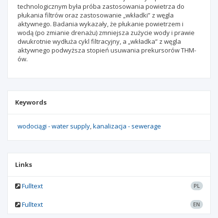
technologicznym była próba zastosowania powietrza do
płukania filtrów oraz zastosowanie „wkładki” z węgla
aktywnego. Badania wykazały, że płukanie powietrzem i
wodą (po zmianie drenażu) zmniejsza zużycie wody i prawie
dwukrotnie wydłuża cykl filtracyjny, a „wkładka” z węgla
aktywnego podwyższa stopień usuwania prekursorów THM-
ów.
Keywords
wodociągi - water supply
kanalizacja - sewerage
Links
Fulltext
PL
Fulltext
EN