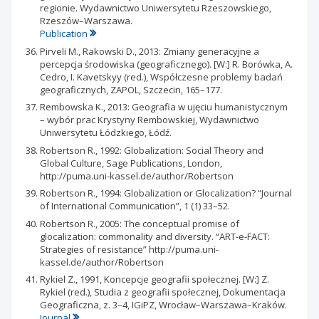
regionie. Wydawnictwo Uniwersytetu Rzeszowskiego,
Rzeszów–Warszawa.
Publication
Pirveli M., Rakowski D., 2013: Zmiany generacyjne a
percepcja środowiska (geograficznego). [W:] R. Borówka, A.
Cedro, I. Kavetskyy (red.), Współczesne problemy badań
geograficznych, ZAPOL, Szczecin, 165–177.
Rembowska K., 2013: Geografia w ujęciu humanistycznym
– wybór prac Krystyny Rembowskiej, Wydawnictwo
Uniwersytetu Łódzkiego, Łódź.
Robertson R., 1992: Globalization: Social Theory and
Global Culture, Sage Publications, London,
http://puma.uni-kassel.de/author/Robertson
Robertson R., 1994: Globalization or Glocalization? “Journal
of International Communication”, 1 (1) 33–52.
Robertson R., 2005: The conceptual promise of
glocalization: commonality and diversity. “ART-e-FACT:
Strategies of resistance” http://puma.uni-
kassel.de/author/Robertson
Rykiel Z., 1991, Koncepcje geografii społecznej. [W:] Z.
Rykiel (red.), Studia z geografii społecznej, Dokumentacja
Geograficzna, z. 3–4, IGiPZ, Wrocław–Warszawa–Kraków.
Journal