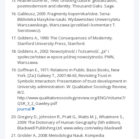
Featherstone M., 1995: Undoing culture: globalization,
postmodernism and identity. Thousand Oaks. Sage.
Galileusz, 2005: Fragmenty kopernikańskie. Seria:
Biblioteka klasyków nauki. Wydawnictwo Uniwersytetu
Warszawskiego, Warszawa (przekład i komentarz T.
Sierotowicz).
Giddens A., 1990: The Consequences of Modernity.
Stanford University Press, Stanford.
Giddens A., 2002: Nowożytność i Tożsamość. „Ja” i
społeczeństwo w epoce późnej nowożytności. PWN,
Warszawa.
Goffman E., 1971: Relations in Public. Basic Books, New
York. [Za:] Galwey T., 2007:46-63, Revisiting Trust in
Symbolic Interaction: Presentation of trust development in
University administration. W: Qualitative Sociology Review,
III/2.
http://www.qualitativesociologyreview.org/ENG/Volume7/
QSR_3_2_Gawley.pdf
Journal
Gregory D., Johnston R., Pratt G., Watts M. J., Whatmore S.,
2009: The Dictionary of Human Geography (5th edition),
Blackwell Publishing Ltd. www.wiley.com/wiley-blackwell
Grobler A., 2008: Metodologia Nauk. Kompedia