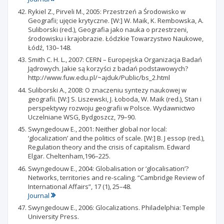
Rykiel Z., Pirveli M., 2005: Przestrzeń a Środowisko w
Geografii; ujęcie krytyczne. [W:] W. Maik, K. Rembowska, A.
Suliborski (red.), Geografia jako nauka o przestrzeni,
środowisku i krajobrazie. Łódzkie Towarzystwo Naukowe,
Łódź, 130–148.
Smith C. H. L., 2007: CERN – Europejska Organizacja Badań
Jądrowych. Jakie są korzyści z badań podstawowych?
http://www.fuw.edu.pl/~ajduk/Public/bs_2.html
Suliborski A., 2008: O znaczeniu syntezy naukowej w
geografii. [W:] S. Liszewski, J. Łoboda, W. Maik (red.), Stan i
perspektywy rozwoju geografii w Polsce. Wydawnictwo
Uczelniane WSG, Bydgoszcz, 79–90.
Swyngedouw E., 2001: Neither global nor local:
‘glocalization’ and the politics of scale. [W:] B. J essop (red.),
Regulation theory and the crisis of capitalism. Edward
Elgar. Cheltenham,196–225.
Swyngedouw E., 2004: Globalisation or ‘glocalisation’?
Networks, territories and re-scaling. “Cambridge Review of
International Affairs”, 17 (1), 25–48.
Journal
Swyngedouw E., 2006: Glocalizations. Philadelphia: Temple
University Press.