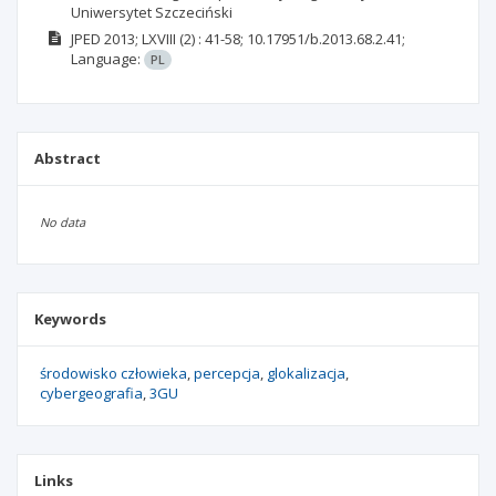
Uniwersytet Szczeciński
JPED
2013; LXVIII
(2)
: 41-58;
10.17951/b.2013.68.2.41;
Language:
PL
Abstract
No data
Keywords
środowisko człowieka
percepcja
glokalizacja
cybergeografia
3GU
Links