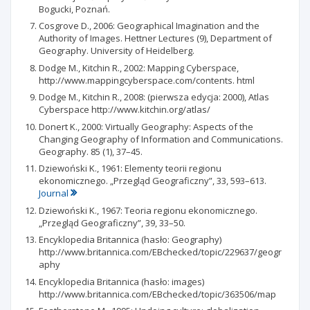
Bogucki, Poznań.
Cosgrove D., 2006: Geographical Imagination and the
Authority of Images. Hettner Lectures (9), Department of
Geography. University of Heidelberg.
Dodge M., Kitchin R., 2002: Mapping Cyberspace,
http://www.mappingcyberspace.com/contents. html
Dodge M., Kitchin R., 2008: (pierwsza edycja: 2000), Atlas
Cyberspace http://www.kitchin.org/atlas/
Donert K., 2000: Virtually Geography: Aspects of the
Changing Geography of Information and Communications.
Geography. 85 (1), 37–45.
Dziewoński K., 1961: Elementy teorii regionu
ekonomicznego. „Przegląd Geograficzny”, 33, 593–613.
Journal
Dziewoński K., 1967: Teoria regionu ekonomicznego.
„Przegląd Geograficzny”, 39, 33–50.
Encyklopedia Britannica (hasło: Geography)
http://www.britannica.com/EBchecked/topic/229637/geogr
aphy
Encyklopedia Britannica (hasło: images)
http://www.britannica.com/EBchecked/topic/363506/map