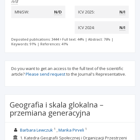
n/d
MNiSW:
N/D
ICV 2025:
N/I
ICV 2024:
N/I
Deposited publications: 3444
Full text: 44%
|
Abstract: 76%
|
Keywords: 91%
|
References: 41%
Do you want to get an access to the full text of the scientific
article?
Please send request
to the Journal's Representative.
Geografia i skala glokalna –
przemiana generacyjna
1
1
Barbara Lewczuk
Marika Pirveli
1. Katedra Geografii Społecznej i Organizacji Przestrzeni