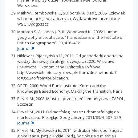
Warszawa.
Maik W., Rembowska K., Suliborski A. (red.), 2006: Człowiek
w badaniach geograficznych, Wydawnictwo uczelniane
WSG, Bydgoszcz.
Marston S. A., Jones J. P. III, Woodward K., 2005: Human
geography without scale. “Transactions of the Institute of
British Geographers”, 30, 416–432.
Journal
Niklewicz-Pijaczyńska M., 2011: Od gospodarki opartej na
wiedzy do nowej strategii rozwoju UE2020. Wrocław:
Prawnicza i Ekonomiczna Biblioteka Cyfrowa
http://www.bibliotekacyfrowapl/dlibra/docmetadata?
id=35524&from=publication.
OECD, 2000: World Bank Institute, Korea and the
Knowledge Based Economy. Making the Transition, Paris.
Pirveli M., 2008: Miasto – przestrzeń semantyczna. ZAPOL,
Szczecin.
Pirveli M., 2011: Od morfologii przez urbomorfologię do
morfoznaku. Przegląd Geograficzny 2011/83/4, 507–529.
Journal
Pirveli M., Mydłowska E., 2014 (w druku): Metropolizacja a
glokalizacja. [W:] Z. Rykiel (red.), Socjologia o mieście i