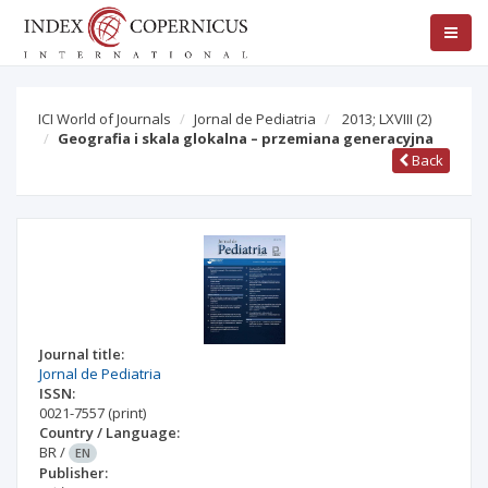
ICI World of Journals
Jornal de Pediatria
2013; LXVIII
(2)
Geografia i skala glokalna – przemiana generacyjna
Back
Journal title:
Jornal de Pediatria
ISSN:
0021-7557
(print)
Country / Language:
BR
/
EN
Publisher: