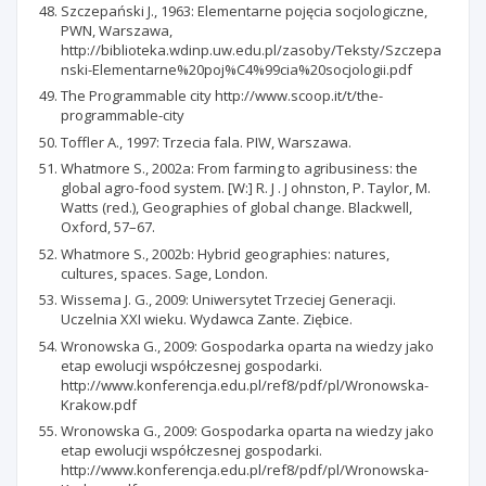
Szczepański J., 1963: Elementarne pojęcia socjologiczne,
PWN, Warszawa,
http://biblioteka.wdinp.uw.edu.pl/zasoby/Teksty/Szczepa
nski-Elementarne%20poj%C4%99cia%20socjologii.pdf
The Programmable city http://www.scoop.it/t/the-
programmable-city
Toffler A., 1997: Trzecia fala. PIW, Warszawa.
Whatmore S., 2002a: From farming to agribusiness: the
global agro-food system. [W:] R. J . J ohnston, P. Taylor, M.
Watts (red.), Geographies of global change. Blackwell,
Oxford, 57–67.
Whatmore S., 2002b: Hybrid geographies: natures,
cultures, spaces. Sage, London.
Wissema J. G., 2009: Uniwersytet Trzeciej Generacji.
Uczelnia XXI wieku. Wydawca Zante. Ziębice.
Wronowska G., 2009: Gospodarka oparta na wiedzy jako
etap ewolucji współczesnej gospodarki.
http://www.konferencja.edu.pl/ref8/pdf/pl/Wronowska-
Krakow.pdf
Wronowska G., 2009: Gospodarka oparta na wiedzy jako
etap ewolucji współczesnej gospodarki.
http://www.konferencja.edu.pl/ref8/pdf/pl/Wronowska-