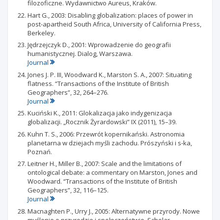
filozoficzne. Wydawnictwo Aureus, Kraków.
Hart G., 2003: Disabling globalization: places of power in
post-apartheid South Africa, University of California Press,
Berkeley.
Jędrzejczyk D., 2001: Wprowadzenie do geografii
humanistycznej. Dialog, Warszawa.
Journal
Jones J. P. III, Woodward K., Marston S. A., 2007: Situating
flatness. “Transactions of the Institute of British
Geographers”, 32, 264–276.
Journal
Kuciński K., 2011: Glokalizacja jako indygenizacja
globalizacji. „Rocznik Żyrardowski” IX (2011), 15–39.
Kuhn T. S., 2006: Przewrót kopernikański. Astronomia
planetarna w dziejach myśli zachodu. Prószyński i s-ka,
Poznań.
Leitner H., Miller B., 2007: Scale and the limitations of
ontological debate: a commentary on Marston, Jones and
Woodward. “Transactions of the Institute of British
Geographers”, 32, 116–125.
Journal
Macnaghten P., Urry J., 2005: Alternatywne przyrody. Nowe
myślenie o przyrodzie i społeczeństwie. Scholar,