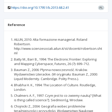
https://doi.org/10.17951/b.2013.68.2.41
PL
Reference
AILUN, 2010: Alta formazione managerial. Roland
Robertson.
http://www.scienzesociali.ailun.it/st/docenti/robertson.sht
ml
Batty M., Barr B., 1994: The Electronic Frontier: Exploring
and Mapping Cyberspace, Futures, 26 (7): 699–712.
Bauman Z., 2006: Płynna nowoczesność. Kraków.
Wydawnictwo Literackie. (W oryginału: Bauman Z., 2000:
Liquid Modernity. Cambridge. Polity Press.).
Bhabha H. K., 1994: The Location of Culture. Routledge,
London.
Chalmers A. F., 1997: Czym jest to co zwiemy nauką? [What
is thing called science?]. Siedmioróg, Wrocław.
Chojnicki Z., 2004: Geografia wobec problemów
teraźniejszości i przyszłości. Wydawnictwo Naukowe