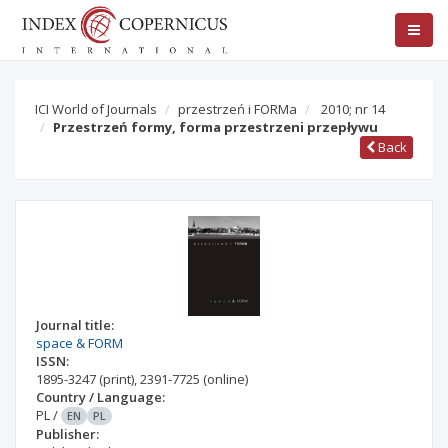
ICI World of Journals
przestrzeń i FORMa
2010; nr 14
Przestrzeń formy, forma przestrzeni przepływu
Back
Journal title:
space & FORM
ISSN:
1895-3247
(print)
,
2391-7725
(online)
Country / Language:
PL
/
EN
PL
Publisher: