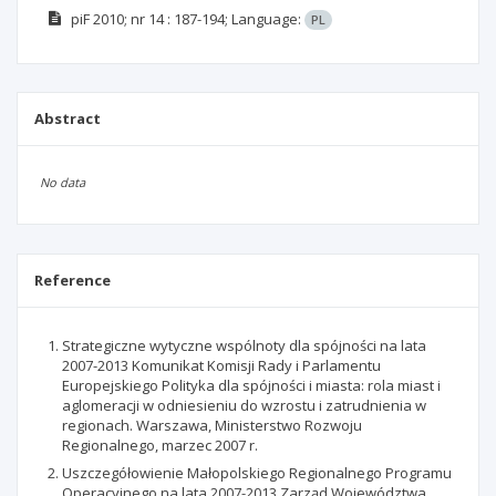
piF
2010; nr 14
: 187-194;
Language:
PL
Abstract
No data
Reference
Strategiczne wytyczne wspólnoty dla spójności na lata
2007-2013 Komunikat Komisji Rady i Parlamentu
Europejskiego Polityka dla spójności i miasta: rola miast i
aglomeracji w odniesieniu do wzrostu i zatrudnienia w
regionach. Warszawa, Ministerstwo Rozwoju
Regionalnego, marzec 2007 r.
Uszczegółowienie Małopolskiego Regionalnego Programu
Operacyjnego na lata 2007-2013 Zarząd Województwa