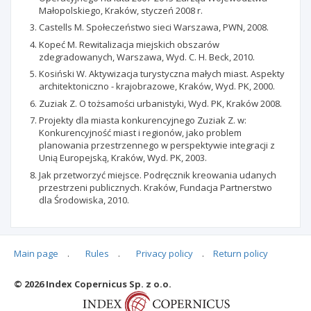
Małopolskiego, Kraków, styczeń 2008 r.
Castells M. Społeczeństwo sieci Warszawa, PWN, 2008.
Kopeć M. Rewitalizacja miejskich obszarów
zdegradowanych, Warszawa, Wyd. C. H. Beck, 2010.
Kosiński W. Aktywizacja turystyczna małych miast. Aspekty
architektoniczno - krajobrazowe, Kraków, Wyd. PK, 2000.
Zuziak Z. O tożsamości urbanistyki, Wyd. PK, Kraków 2008.
Projekty dla miasta konkurencyjnego Zuziak Z. w:
Konkurencyjność miast i regionów, jako problem
planowania przestrzennego w perspektywie integracji z
Unią Europejską, Kraków, Wyd. PK, 2003.
Jak przetworzyć miejsce. Podręcznik kreowania udanych
przestrzeni publicznych. Kraków, Fundacja Partnerstwo
dla Środowiska, 2010.
Main page
.
Rules
.
Privacy policy
.
Return policy
Articles quoting
© 2026 Index Copernicus Sp. z o.o.
No data