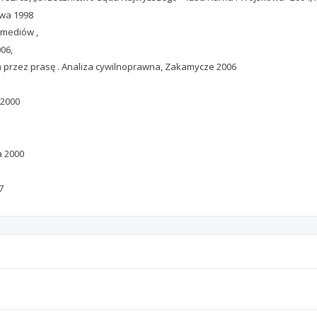
wa 1998
 mediów ,
06,
ch przez prasę . Analiza cywilnoprawna, Zakamycze 2006
 2000
a 2000
7