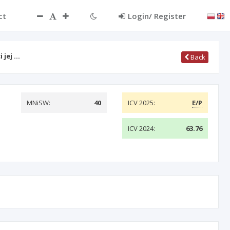
ct
Login/ Register
 jej …
Back
MNiSW:
40
ICV 2025:
E/P
ICV 2024:
63.76