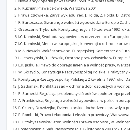
Nowa encyklopedia powszechna PWN , t. 4, Warszawa 1996,
R. Kuźniar, Prawa człowieka, Warszawa 2004
Prawa człowieka. Zarys wykładu, red. J. Hołda, Z. Hołda, D. Os
R. Bartoszcze, Gwarancje wolności wypowiedzi w Europie Zach
Orzeczenie Trybunału Konstytucyjnego z 19 czerwca 1992 roku, 
I.C. Kamiński, Swoboda wypowiedzi w orzeczeniach Europejsk
I.C. Kamiński, Media w europejskiej konwencji o ochronie praw 
M.A. Nowicki, Wokół Konwencji Europejskiej. Komentarz do Eur
L. Leszczyński, B. Liżewski, Ochrona praw człowieka w Europie
L.K. Jaskuła, Prawo do dobrego imienia a wolność prasy, Wars
W. Skrzydło, Konstytucja Rzeczypospolitej Polskiej. Praktyczn
Konstytucja Rzeczypospolitej Polskiej z 2 kwietnia 1997 roku (Dz
J. Sadomski, Konflikt zasad – ochrona dóbr osobistych a wolno
P. Sarnecki, Regulacja problematyki środków społecznego przek
A. Frankiewicz, Regulacja wolności wypowiedzi w polskim porzą
E. Czarny-Drożdżejko, Dziennikarskie dochodzenie prawdy a
R. Bombicki, Prawo i ekonomia. Leksykon prawniczy, Warszawa
B. Przybyszewska-Szter, Wolności i prawa osobiste , w: Wolnośc
Postanowienie Sądu Najwyższego z 12 listopada 2003 roku, V KK