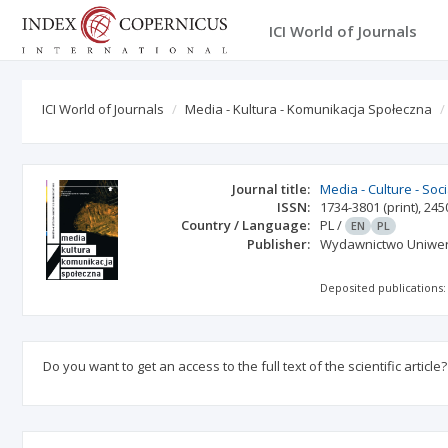
ICI World of Journals
ICI World of Journals
Media - Kultura - Komunikacja Społeczna
Journal title:
Media - Culture - So
ISSN:
1734-3801
(print)
,
245
Country / Language:
PL
/
EN
PL
Publisher:
Wydawnictwo Uniwer
Deposited publications:
Do you want to get an access to the full text of the scientific article