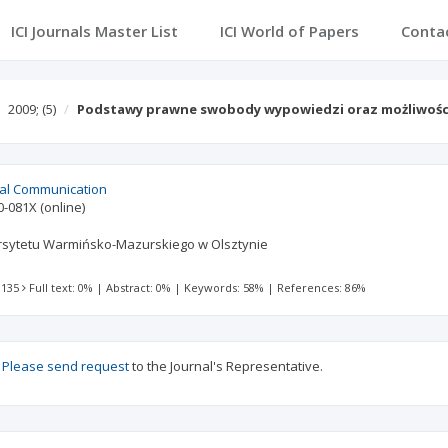
ICI Journals Master List
ICI World of Papers
Conta
2009;
(5)
Podstawy prawne swobody wypowiedzi oraz możliwości
cial Communication
0-081X
(online)
sytetu Warmińsko-Mazurskiego w Olsztynie
 135
Full text: 0%
|
Abstract: 0%
|
Keywords: 58%
|
References: 86%
?
Please send request
to the Journal's Representative.