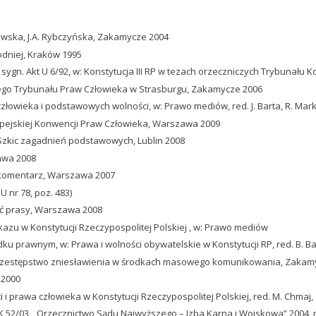
trowska, J.A. Rybczyńska, Zakamycze 2004
odniej, Kraków 1995
sygn. Akt U 6/92, w: Konstytucja III RP w tezach orzeczniczych Trybunału
iego Trybunału Praw Człowieka w Strasburgu, Zakamycze 2006
człowieka i podstawowych wolności, w: Prawo mediów, red. J. Barta, R. Mar
opejskiej Konwencji Praw Człowieka, Warszawa 2009
. Szkic zagadnień podstawowych, Lublin 2008
zawa 2008
y komentarz, Warszawa 2007
U nr 78, poz. 483)
ść prasy, Warszawa 2008
azu w Konstytucji Rzeczypospolitej Polskiej , w: Prawo mediów
dku prawnym, w: Prawa i wolności obywatelskie w Konstytucji RP, red. B. 
 przestępstwo zniesławienia w środkach masowego komunikowania, Zakam
 2000
i i prawa człowieka w Konstytucji Rzeczypospolitej Polskiej, red. M. Chmaj
 52/03, „Orzecznictwo Sądu Najwyższego – Izba Karna i Wojskowa” 2004, nr