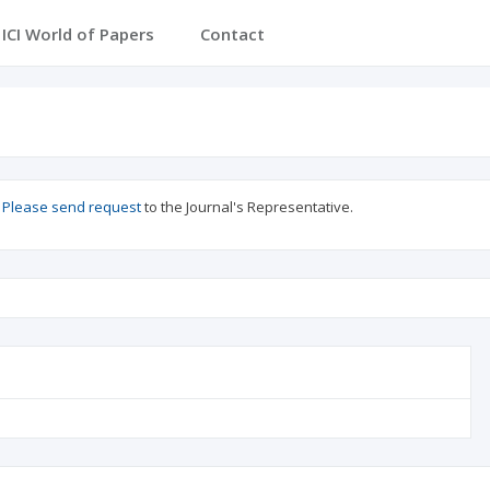
ICI World of Papers
Contact
?
Please send request
to the Journal's Representative.