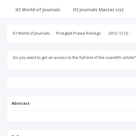
ICI World of Journals
ICI Journals Master List
ICI World of Journals
Przegląd Prawa Rolnego
2013; 12
(1)
Do you want to get an access to the full text of the scientific article
Abstract