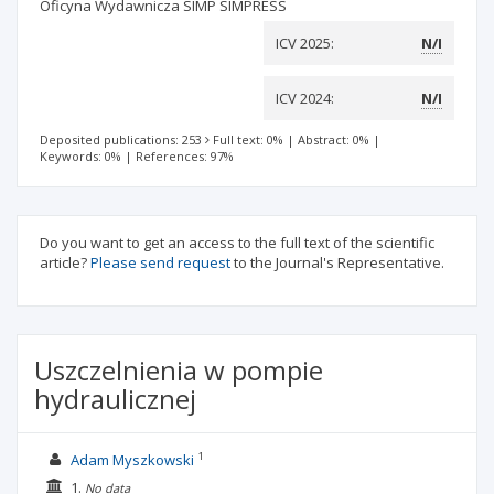
Oficyna Wydawnicza SIMP SIMPRESS
ICV 2025:
N/I
ICV 2024:
N/I
Deposited publications: 253
Full text: 0%
|
Abstract: 0%
|
Keywords: 0%
|
References: 97%
Do you want to get an access to the full text of the scientific
article?
Please send request
to the Journal's Representative.
Uszczelnienia w pompie
hydraulicznej
1
Adam Myszkowski
1.
No data