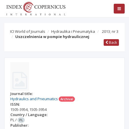
ICI World of Journals
Hydraulika i Pneumatyka
2013; nr 3
Uszczelnienia w pompie hydraulicznej
Back
Journal title:
Hydraulics and Pneumatics
Archival
ISSN:
1505-3954
,
1505-3954
Country / Language:
PL
/
PL
Publisher: