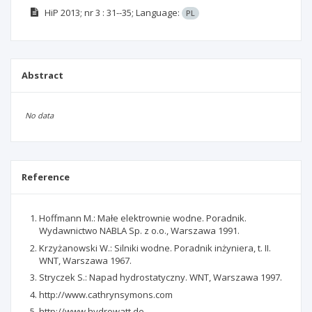
HiP
2013; nr 3
: 31--35;
Language:
PL
Abstract
No data
Reference
Hoffmann M.: Małe elektrownie wodne. Poradnik.
Wydawnictwo NABLA Sp. z o.o., Warszawa 1991.
Krzyżanowski W.: Silniki wodne. Poradnik inżyniera, t. II.
WNT, Warszawa 1967.
Stryczek S.: Napad hydrostatyczny. WNT, Warszawa 1997.
http://www.cathrynsymons.com
http://www.hydrowatt.de