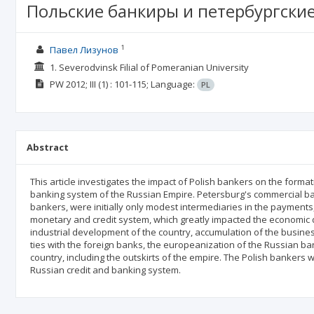
Польские банкиры и петербургские 
1
Павел Лизунов
1. Severodvinsk Filial of Pomeranian University
PW
2012; III
(1)
: 101-115;
Language:
PL
Abstract
This article investigates the impact of Polish bankers on the forma
banking system of the Russian Empire. Petersburg's commercial ban
bankers, were initially only modest intermediaries in the payment
monetary and credit system, which greatly impacted the economic de
industrial development of the country, accumulation of the busine
ties with the foreign banks, the europeanization of the Russian b
country, including the outskirts of the empire. The Polish bankers w
Russian credit and banking system.