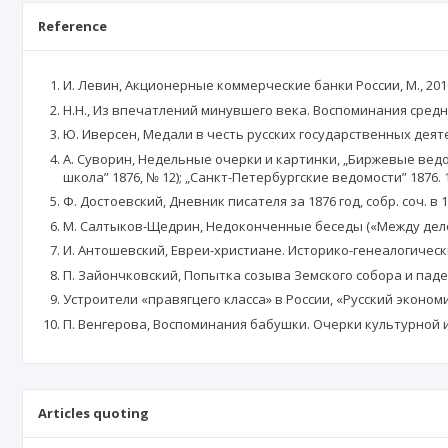
Reference
И. Левин, Акционерные коммерческие банки России, М., 201
Н.Н., Из впечатлений минувшего века. Воспоминания среднег
Ю. Иверсен, Медали в честь русских государственных деятеле
А. Суворин, Недельные очерки и картинки, „Биржевые ведомо
школа” 1876, № 12); „Санкт-Петербургские ведомости” 1876. 1
Ф. Достоевский, Дневник писателя за 1876 год, собр. соч. в 15 т
М. Салтыков-Щедрин, Недоконченные беседы («Между делом»), 
И. Антошевский, Евреи-христиане. Историко-генеалогически
П. Зайончковский, Попытка созыва Земского собора и паден
Устроители «правягцего класса» в России, «Русский экономист
П. Венгерова, Воспоминания бабушки. Очерки культурной ис
Articles quoting