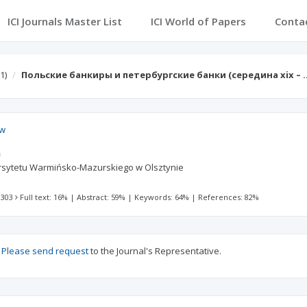
ICI Journals Master List
ICI World of Papers
Conta
1)
Польские банкиры и петербургские банки (середина xix – 
ew
sytetu Warmińsko-Mazurskiego w Olsztynie
 303
Full text: 16%
|
Abstract: 59%
|
Keywords: 64%
|
References: 82%
?
Please send request
to the Journal's Representative.