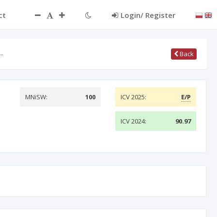
ct
Login/ Register
…
Back
MNiSW:
100
ICV 2025:
E/P
ICV 2024:
90.97