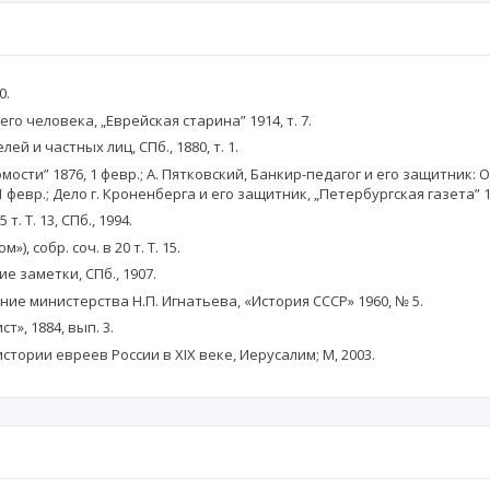
0.
о человека, „Еврейская старина” 1914, т. 7.
й и частных лиц, СПб., 1880, т. 1.
сти” 1876, 1 февр.; А. Пятковский, Банкир-педагог и его защитник: 
 февр.; Дело г. Кроненберга и его защитник, „Петербургская газета” 187
. Т. 13, СПб., 1994.
собр. соч. в 20 т. Т. 15.
е заметки, СПб., 1907.
ие министерства Н.П. Игнатьева, «История СССР» 1960, № 5.
», 1884, вып. 3.
тории евреев России в XIX веке, Иерусалим; М, 2003.