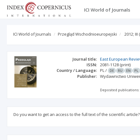
ICI World of Journals
ICI World of Journals
Przegląd Wschodnioeuropejski
2012; III
(
Journal title:
East European Revi
ISSN:
2081-1128
(print)
Country / Language:
PL
/
DE
RU
EN
PL
Publisher:
Wydawnictwo Uniwer
Deposited publications:
Do you want to get an access to the full text of the scientific article