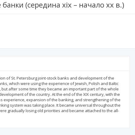
банки (середина xix – начало хх в.)
tion of St. Petersburg joint-stock banks and development of the
ks, which were using the experience of Jewish, Polish and Baltic
s, but after some time they became an important part of the whole
velopment of the country. At the end of the XIX century, with the
ss experience, expansion of the banking, and strengthening of the
anking system was taking place. It became universal throughout the
ere gradually losing old priorities and became attached to the all-