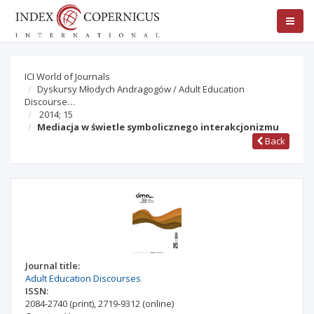
ICI World of Journals
Dyskursy Młodych Andragogów / Adult Education
Discourse…
2014; 15
Mediacja w świetle symbolicznego interakcjonizmu
Back
Journal title:
Adult Education Discourses
ISSN:
2084-2740
(print)
,
2719-9312
(online)