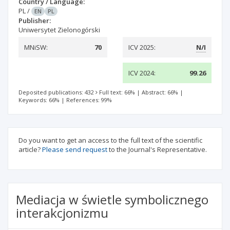
Country / Language:
PL
/
EN
PL
Publisher:
Uniwersytet Zielonogórski
MNiSW:
70
ICV 2025:
N/I
ICV 2024:
99.26
Deposited publications: 432
Full text: 66%
|
Abstract: 66%
|
Keywords: 66%
|
References: 99%
Do you want to get an access to the full text of the scientific
article?
Please send request
to the Journal's Representative.
Mediacja w świetle symbolicznego
interakcjonizmu