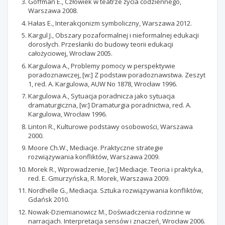
Goffman E., Człowiek w teatrze życia codziennego,
Warszawa 2008.
Hałas E., Interakcjonizm symboliczny, Warszawa 2012.
Kargul J., Obszary pozaformalnej i nieformalnej edukacji
dorosłych. Przesłanki do budowy teorii edukacji
całożyciowej, Wrocław 2005.
Kargulowa A., Problemy pomocy w perspektywie
poradoznawczej, [w:] Z podstaw poradoznawstwa. Zeszyt
1, red. A. Kargulowa, AUW No 1878, Wrocław 1996.
Kargulowa A., Sytuacja poradnicza jako sytuacja
dramaturgiczna, [w:] Dramaturgia poradnictwa, red. A.
Kargulowa, Wrocław 1996.
Linton R., Kulturowe podstawy osobowości, Warszawa
2000.
Moore Ch.W., Mediacje. Praktyczne strategie
rozwiązywania konfliktów, Warszawa 2009.
Morek R., Wprowadzenie, [w:] Mediacje. Teoria i praktyka,
red. E. Gmurzyńska, R. Morek, Warszawa 2009.
Nordhelle G., Mediacja. Sztuka rozwiązywania konfliktów,
Gdańsk 2010.
Nowak-Dziemianowicz M., Doświadczenia rodzinne w
narracjach. Interpretacja sensów i znaczeń, Wrocław 2006.