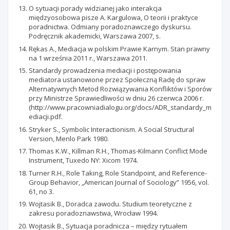
O sytuacji porady widzianej jako interakcja
międzyosobowa pisze A. Kargulowa, O teorii i praktyce
poradnictwa. Odmiany poradoznawczego dyskursu.
Podręcznik akademicki, Warszawa 2007, s.
Rękas A., Mediacja w polskim Prawie Karnym. Stan prawny
na 1 września 2011 r., Warszawa 2011.
Standardy prowadzenia mediacji i postępowania
mediatora ustanowione przez Społeczną Radę do spraw
Alternatywnych Metod Rozwiązywania Konfliktów i Sporów
przy Ministrze Sprawiedliwości w dniu 26 czerwca 2006 r.
(http://www.pracowniadialogu.org/docs/ADR_standardy_m
ediacji.pdf.
Stryker S., Symbolic Interactionism. A Social Structural
Version, Menlo Park 1980.
Thomas K.W., Killman R.H., Thomas-Kilmann Conflict Mode
Instrument, Tuxedo NY: Xicom 1974.
Turner R.H., Role Taking, Role Standpoint, and Reference-
Group Behavior, „American Journal of Sociology” 1956, vol.
61, no 3.
Wojtasik B., Doradca zawodu. Studium teoretyczne z
zakresu poradoznawstwa, Wrocław 1994.
Wojtasik B., Sytuacja poradnicza – między rytuałem