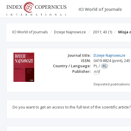
ICI World of Journals
ICI World of Journals
Dzieje Najnowsze
2011; 43
(1)
Misja 
Journal title:
Dzieje Najnowsze
ISSN:
0419-8824
(print)
,
245
Country / Language:
PL
/
PL
Publisher:
n/d
Deposited publications:
Do you want to get an access to the full text of the scientific article