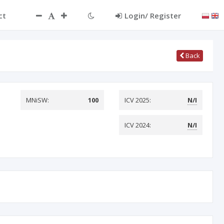
ct
Login/ Register
Back
MNiSW:
100
ICV 2025:
N/I
ICV 2024:
N/I