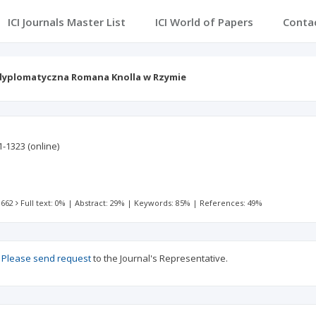
ICI Journals Master List
ICI World of Papers
Conta
dyplomatyczna Romana Knolla w Rzymie
1-1323
(online)
 662
Full text: 0%
|
Abstract: 29%
|
Keywords: 85%
|
References: 49%
?
Please send request
to the Journal's Representative.