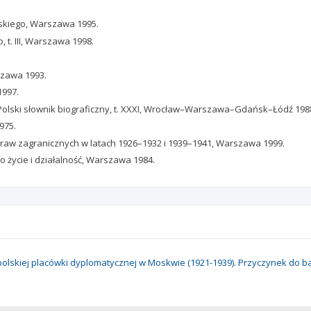
owskiego, Warszawa 1995.
, t. III, Warszawa 1998.
szawa 1993.
1997.
 Polski słownik biograficzny, t. XXXI, Wrocław–Warszawa–Gdańsk–Łódź 198
975.
 spraw zagranicznych w latach 1926–1932 i 1939–1941, Warszawa 1999.
 życie i działalność, Warszawa 1984.
z polskiej placówki dyplomatycznej w Moskwie (1921-1939). Przyczynek d