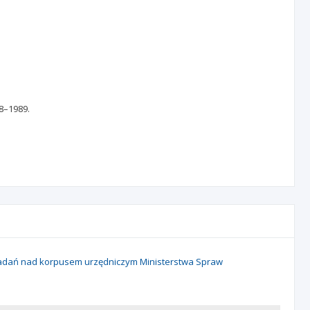
8–1989.
o badań nad korpusem urzędniczym Ministerstwa Spraw