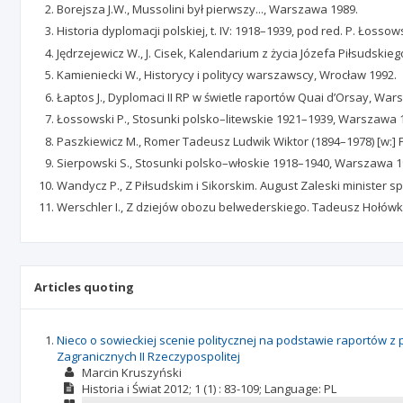
Borejsza J.W., Mussolini był pierwszy..., Warszawa 1989.
Historia dyplomacji polskiej, t. IV: 1918–1939, pod red. P. Łoss
Jędrzejewicz W., J. Cisek, Kalendarium z życia Józefa Piłsudskiego
Kamieniecki W., Historycy i politycy warszawscy, Wrocław 1992.
Łaptos J., Dyplomaci II RP w świetle raportów Quai d’Orsay, War
Łossowski P., Stosunki polsko–litewskie 1921–1939, Warszawa 
Paszkiewicz M., Romer Tadeusz Ludwik Wiktor (1894–1978) [w:]
Sierpowski S., Stosunki polsko–włoskie 1918–1940, Warszawa 1
Wandycz P., Z Piłsudskim i Sikorskim. August Zaleski minister
Werschler I., Z dziejów obozu belwederskiego. Tadeusz Hołówko
Articles quoting
Nieco o sowieckiej scenie politycznej na podstawie raportów 
Zagranicznych II Rzeczypospolitej
Marcin Kruszyński
Historia i Świat
2012; 1
(1)
: 83-109;
Language:
PL