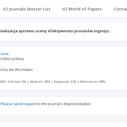
ICI Journals Master List
ICI World of Papers
Conta
Realizacja systemu oceny efektywności procesów logistyc…
iczna
0-0003
(online)
iczny we Wrocławiu
 603
Full text: 0%
|
Abstract: 30%
|
Keywords: 31%
|
References: 86%
?
Please send request
to the Journal's Representative.