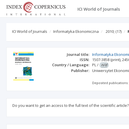
ICI World of Journals
ICI World of Journals
Informatyka Ekonomiczna
2010;
(17)
Journal title:
Informatyka Ekonom
ISSN:
1507-3858
(print)
,
245
Country / Language:
PL
/
n/d
Publisher:
Uniwersytet Ekonom
Deposited publications:
Do you want to get an access to the full text of the scientific article