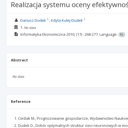
Realizacja systemu oceny efektywnoś
1
1
Dariusz Dudek
Edyta Kulej-Dudek
1.
No data
Informatyka Ekonomiczna
2010;
(17)
: 268-277;
Language:
PL
Abstract
No data
Reference
Cieślak M., Prognozowanie gospodarcze, Wydawnictwo Nauko
Dudek D., Dobór optymalnych struktur sieci neuronowych w model