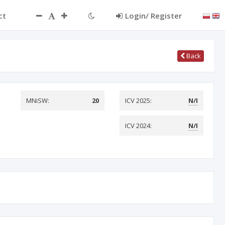
ct
Login/ Register
Back
MNiSW:
20
ICV 2025:
N/I
ICV 2024:
N/I