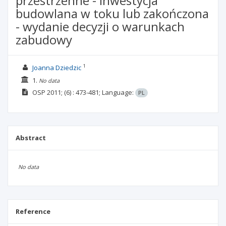
przestrzenne - inwestycja
budowlana w toku lub zakończona
- wydanie decyzji o warunkach
zabudowy
1
Joanna Dziedzic
1.
No data
OSP
2011;
(6)
: 473-481;
Language:
PL
Abstract
No data
Reference