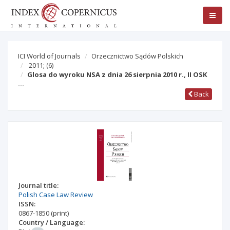
ICI World of Journals
Orzecznictwo Sądów Polskich
2011;
(6)
Glosa do wyroku NSA z dnia 26 sierpnia 2010 r., II OSK
…
Back
Journal title:
Polish Case Law Review
ISSN:
0867-1850
(print)
Country / Language: