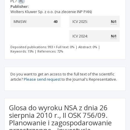
PL
/
PL
Publisher:
Wolters Kluwer Sp. z o.o. (na zlecenie INP PAN)
MNiSW:
40
ICV 2025:
N/I
ICV 2024:
N/I
Deposited publications: 993
Full text: 0%
|
Abstract: 0%
|
Keywords: 15%
|
References: 72%
Do you want to get an access to the full text of the scientific
article?
Please send request
to the Journal's Representative.
Glosa do wyroku NSA z dnia 26
sierpnia 2010 r., II OSK 756/09.
Planowanie i zagospodarowanie