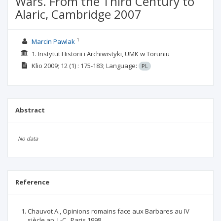
Wars. From the Third Century to
Alaric, Cambridge 2007
1
Marcin Pawlak
1. Instytut Historii i Archiwistyki, UMK w Toruniu
Klio
2009; 12
(1)
: 175-183;
Language:
PL
Abstract
No data
Reference
Chauvot A., Opinions romains face aux Barbares au IV
siècle ap. J.-C., Paris 1998.