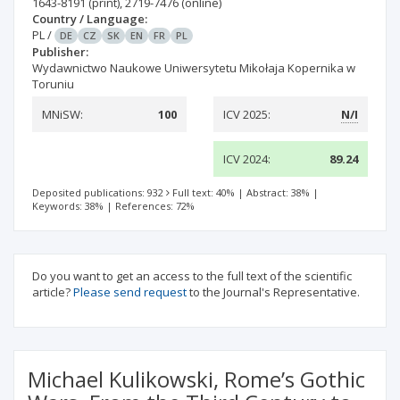
1643-8191
(print)
,
2719-7476
(online)
Country / Language:
PL
/
DE
CZ
SK
EN
FR
PL
Publisher:
Wydawnictwo Naukowe Uniwersytetu Mikołaja Kopernika w
Toruniu
MNiSW:
100
ICV 2025:
N/I
ICV 2024:
89.24
Deposited publications: 932
Full text: 40%
|
Abstract: 38%
|
Keywords: 38%
|
References: 72%
Do you want to get an access to the full text of the scientific
article?
Please send request
to the Journal's Representative.
Michael Kulikowski, Rome’s Gothic