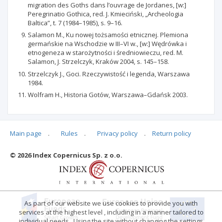
migration des Goths dans l’ouvrage de Jordanes, [w:]
Peregrinatio Gothica, red. J. Kmieciński, „Archeologia
Baltica”, t. 7 (1984–1985), s. 9–16.
Salamon M., Ku nowej tożsamości etnicznej. Plemiona
germańskie na Wschodzie w III–VI w., [w:] Wędrówka i
etnogeneza w starożytności i średniowieczu, red. M.
Salamon, J. Strzelczyk, Kraków 2004, s. 145–158.
Strzelczyk J., Goci. Rzeczywistość i legenda, Warszawa
1984.
Wolfram H., Historia Gotów, Warszawa–Gdańsk 2003.
Main page
.
Rules
.
Privacy policy
.
Return policy
Articles quoting
© 2026 Index Copernicus Sp. z o.o.
No data
As part of our website we use cookies to provide you with
services at the highest level , including in a manner tailored to
individual needs . Using the site without changing the settings