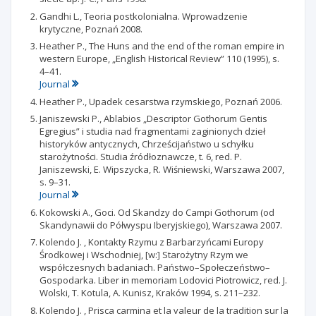
Gandhi L., Teoria postkolonialna. Wprowadzenie
krytyczne, Poznań 2008.
Heather P., The Huns and the end of the roman empire in
western Europe, „English Historical Review” 110 (1995), s.
4–41.
Journal
Heather P., Upadek cesarstwa rzymskiego, Poznań 2006.
Janiszewski P., Ablabios „Descriptor Gothorum Gentis
Egregius” i studia nad fragmentami zaginionych dzieł
historyków antycznych, Chrześcijaństwo u schyłku
starożytności. Studia źródłoznawcze, t. 6, red. P.
Janiszewski, E. Wipszycka, R. Wiśniewski, Warszawa 2007,
s. 9–31.
Journal
Kokowski A., Goci. Od Skandzy do Campi Gothorum (od
Skandynawii do Półwyspu Iberyjskiego), Warszawa 2007.
Kolendo J. , Kontakty Rzymu z Barbarzyńcami Europy
Środkowej i Wschodniej, [w:] Starożytny Rzym we
współczesnych badaniach. Państwo–Społeczeństwo–
Gospodarka. Liber in memoriam Lodovici Piotrowicz, red. J.
Wolski, T. Kotula, A. Kunisz, Kraków 1994, s. 211–232.
Kolendo J. , Prisca carmina et la valeur de la tradition sur la