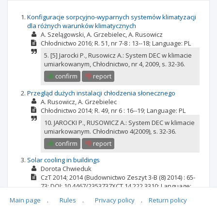
Konfiguracje sorpcyjno-wyparnych systemów klimatyzacji
dla różnych warunków klimatycznych
A. Szelągowski
A. Grzebielec
A. Rusowicz
Chłodnictwo
2016; R. 51, nr 7-8
: 13--18;
Language:
PL
5. [5] Jarocki P., Rusowicz A.: System DEC w klimacie
umiarkowanym, Chłodnictwo, nr 4, 2009, s. 32-36.
confirm
report
Przegląd dużych instalacji chłodzenia słonecznego
A. Rusowicz
A. Grzebielec
Chłodnictwo
2014; R. 49, nr 6
: 16--19;
Language:
PL
10. JAROCKI P., RUSOWICZ A.: System DEC w klimacie
umiarkowanym. Chłodnictwo 4(2009), s. 32-36.
confirm
report
Solar cooling in buildings
Dorota Chwieduk
CzT
2014; 2014
(Budownictwo Zeszyt 3-B (8) 2014)
: 65-
73;
DOI: 10.4467/2353737XCT.14.222.3310;
Language:
EN
Main page
.
Rules
.
Privacy policy
.
Return policy
9. Jarocki P., Rusowicz A., System DEC w klimacie
umiarkowanym, Chłodnictwo 4, 2009, 32-36.