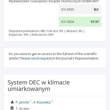
Wydawnictwo Czasopism i Książek Technicznych SIGMA-NOT
ICV 2025:
N/I
ICV 2024:
57.37
Deposited publications: 608
Full text: 0%
|
Abstract: 6%
|
Keywords: 10%
|
References: 92%
Do you want to get an access to the full text of the scientific
article?
Please send request
to the Journal's Representative.
System DEC w klimacie
umiarkowanym
1
1
P. Jarocki
A. Rusowicz
1.
No data