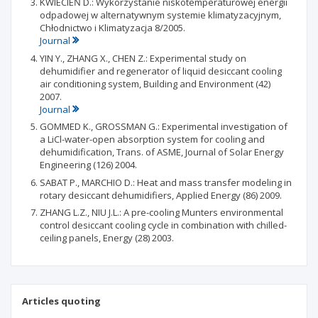
KWIECIEŃ D.: Wykorzystanie niskotemperaturowej energii
odpadowej w alternatywnym systemie klimatyzacyjnym,
Chłodnictwo i Klimatyzacja 8/2005.
Journal
YIN Y., ZHANG X., CHEN Z.: Experimental study on
dehumidifier and regenerator of liquid desiccant cooling
air conditioning system, Building and Environment (42)
2007.
Journal
GOMMED K., GROSSMAN G.: Experimental investigation of
a LiCl-water-open absorption system for cooling and
dehumidification, Trans. of ASME, Journal of Solar Energy
Engineering (126) 2004.
SABAT P., MARCHIO D.: Heat and mass transfer modeling in
rotary desiccant dehumidifiers, Applied Energy (86) 2009.
ZHANG L.Z., NIU J.L.: A pre-cooling Munters environmental
control desiccant cooling cycle in combination with chilled-
ceiling panels, Energy (28) 2003.
Articles quoting