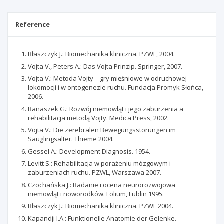
Reference
Błaszczyk J.: Biomechanika kliniczna. PZWL, 2004.
Vojta V., Peters A.: Das Vojta Prinzip. Springer, 2007.
Vojta V.: Metoda Vojty – gry mięśniowe w odruchowej
lokomocji i w ontogenezie ruchu. Fundacja Promyk Słońca,
2006.
Banaszek G.: Rozwój niemowląt i jego zaburzenia a
rehabilitacja metodą Vojty. Medica Press, 2002.
Vojta V.: Die zerebralen Bewegungsstörungen im
Säuglingsalter. Thieme 2004.
Gessel A.: Development Diagnosis. 1954.
Levitt S.: Rehabilitacja w porażeniu mózgowym i
zaburzeniach ruchu. PZWL, Warszawa 2007.
Czochańska J.: Badanie i ocena neurorozwojowa
niemowląt i noworodków. Folium, Lublin 1995.
Błaszczyk J.: Biomechanika kliniczna. PZWL 2004.
Kapandji I.A.: Funktionelle Anatomie der Gelenke.