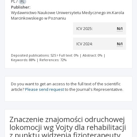
PL
/
PL
Publisher:
Wydawnictwo Naukowe Uniwersytetu Medycznego im.Karola
Marcinkowskiego w Poznaniu
ICV 2025:
N/I
ICV 2024:
N/I
Deposited publications: 525
Full text: 0%
|
Abstract: 0%
|
Keywords: 88%
|
References: 72%
Do you want to get an access to the full text of the scientific
article?
Please send request
to the Journal's Representative.
Znaczenie znajomości odruchowej
lokomocji wg Vojty dla rehabilitacji
z punktu widzenia fizjoterapeuty