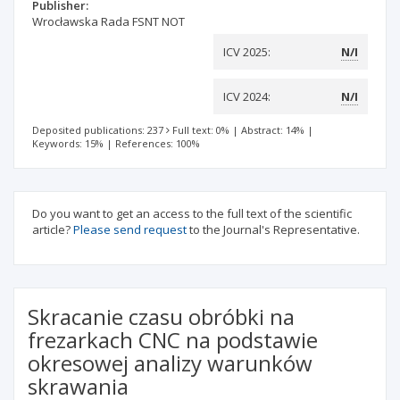
Publisher:
Wrocławska Rada FSNT NOT
ICV 2025:
N/I
ICV 2024:
N/I
Deposited publications: 237
Full text: 0%
|
Abstract: 14%
|
Keywords: 15%
|
References: 100%
Do you want to get an access to the full text of the scientific
article?
Please send request
to the Journal's Representative.
Skracanie czasu obróbki na
frezarkach CNC na podstawie
okresowej analizy warunków
skrawania