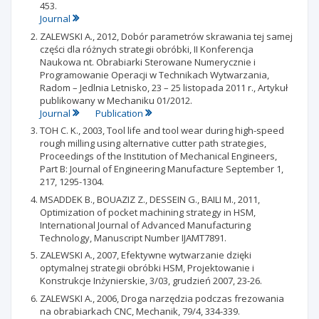
453.
Journal
ZALEWSKI A., 2012, Dobór parametrów skrawania tej samej
części dla różnych strategii obróbki, II Konferencja
Naukowa nt. Obrabiarki Sterowane Numerycznie i
Programowanie Operacji w Technikach Wytwarzania,
Radom – Jedlnia Letnisko, 23 – 25 listopada 2011 r., Artykuł
publikowany w Mechaniku 01/2012.
Journal
Publication
TOH C. K., 2003, Tool life and tool wear during high-speed
rough milling using alternative cutter path strategies,
Proceedings of the Institution of Mechanical Engineers,
Part B: Journal of Engineering Manufacture September 1,
217, 1295-1304.
MSADDEK B., BOUAZIZ Z., DESSEIN G., BAILI M., 2011,
Optimization of pocket machining strategy in HSM,
International Journal of Advanced Manufacturing
Technology, Manuscript Number IJAMT7891.
ZALEWSKI A., 2007, Efektywne wytwarzanie dzięki
optymalnej strategii obróbki HSM, Projektowanie i
Konstrukcje Inżynierskie, 3/03, grudzień 2007, 23-26.
ZALEWSKI A., 2006, Droga narzędzia podczas frezowania
na obrabiarkach CNC, Mechanik, 79/4, 334-339.