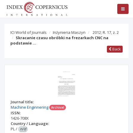
ICI World of Journals
Inżynieria Maszyn
2012; R. 17, z. 2
Skracanie czasu obróbki na frezarkach CNC na
podstawie …
Back
Journal title:
Machine Enginnering
Archival
ISSN:
1426-708X
Country / Language:
PL
/
n/d