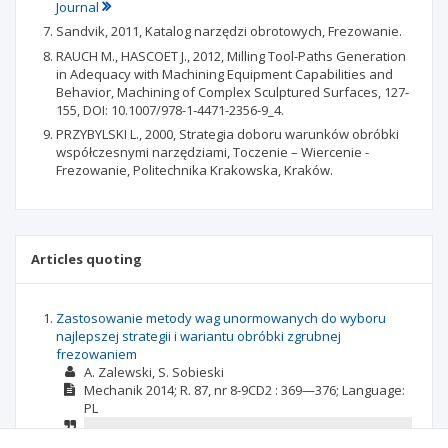
Journal
Sandvik, 2011, Katalog narzędzi obrotowych, Frezowanie.
RAUCH M., HASCOET J., 2012, Milling Tool-Paths Generation
in Adequacy with Machining Equipment Capabilities and
Behavior, Machining of Complex Sculptured Surfaces, 127-
155, DOI: 10.1007/978-1-4471-2356-9_4.
PRZYBYLSKI L., 2000, Strategia doboru warunków obróbki
współczesnymi narzędziami, Toczenie – Wiercenie -
Frezowanie, Politechnika Krakowska, Kraków.
Articles quoting
Zastosowanie metody wag unormowanych do wyboru
najlepszej strategii i wariantu obróbki zgrubnej
frezowaniem
A. Zalewski
S. Sobieski
Mechanik
2014; R. 87, nr 8-9CD2
: 369—376;
Language:
PL
3. ZALEWSKI A., Skracanie czasu obróbki na