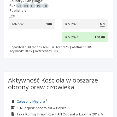
Country / Language:
PL
/
DE
EN
IT
PL
FR
Publisher:
n/d
MNiSW:
100
ICV 2025:
N/I
ICV 2024:
100.00
Deposited publications: 636
Full text: 98%
|
Abstract: 100%
|
Keywords: 100%
|
References: 98%
Aktywność Kościoła w obszarze
obrony praw człowieka
1
Celestino Migliore
1. Nuncjusz Apostolski w Polsce
Teka Komisji Prawniczej PAN Oddział w Lublinie
2012; V
: