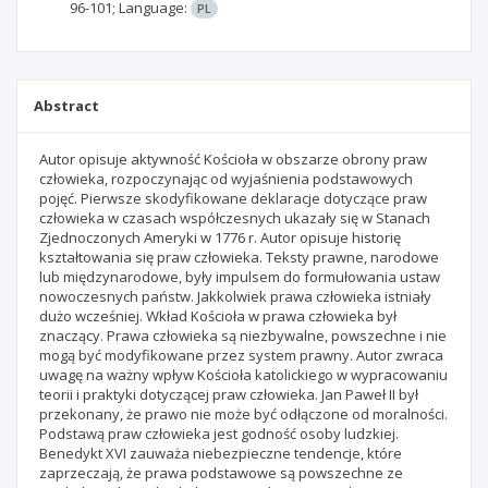
96-101;
Language:
PL
Abstract
Autor opisuje aktywność Kościoła w obszarze obrony praw
człowieka, rozpoczynając od wyjaśnienia podstawowych
pojęć. Pierwsze skodyfikowane deklaracje dotyczące praw
człowieka w czasach współczesnych ukazały się w Stanach
Zjednoczonych Ameryki w 1776 r. Autor opisuje historię
kształtowania się praw człowieka. Teksty prawne, narodowe
lub międzynarodowe, były impulsem do formułowania ustaw
nowoczesnych państw. Jakkolwiek prawa człowieka istniały
dużo wcześniej. Wkład Kościoła w prawa człowieka był
znaczący. Prawa człowieka są niezbywalne, powszechne i nie
mogą być modyfikowane przez system prawny. Autor zwraca
uwagę na ważny wpływ Kościoła katolickiego w wypracowaniu
teorii i praktyki dotyczącej praw człowieka. Jan Paweł II był
przekonany, że prawo nie może być odłączone od moralności.
Podstawą praw człowieka jest godność osoby ludzkiej.
Benedykt XVI zauważa niebezpieczne tendencje, które
zaprzeczają, że prawa podstawowe są powszechne ze