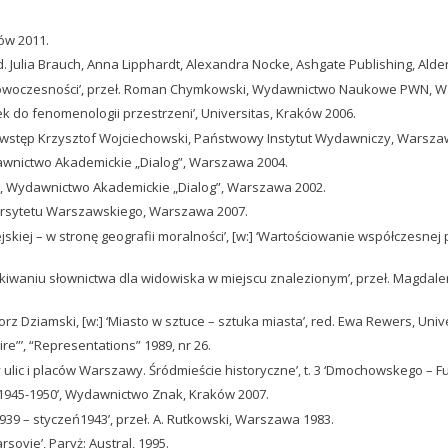
ów 2011.
d. Julia Brauch, Anna Lipphardt, Alexandra Nocke, Ashgate Publishing, Alde
rnowoczesności’, przeł. Roman Chymkowski, Wydawnictwo Naukowe PWN, 
k do fenomenologii przestrzeni’, Universitas, Kraków 2006.
ka, wstęp Krzysztof Wojciechowski, Państwowy Instytut Wydawniczy, Warsza
awnictwo Akademickie „Dialog”, Warszawa 2004.
’, Wydawnictwo Akademickie „Dialog”, Warszawa 2002.
rsytetu Warszawskiego, Warszawa 2007.
skiej – w stronę geografii moralności’, [w:] ‘Wartościowanie współczesnej 
iwaniu słownictwa dla widowiska w miejscu znalezionym’, przeł. Magdalena
gorz Dziamski, [w:] ‘Miasto w sztuce – sztuka miasta’, red. Ewa Rewers, Uni
e”’, “Representations” 1989, nr 26.
tury ulic i placów Warszawy. Śródmieście historyczne’, t. 3 ‘Dmochowskego 
 1945-1950’, Wydawnictwo Znak, Kraków 2007.
39 – styczeń1943’, przeł. A. Rutkowski, Warszawa 1983.
rsovie’, Paryż: Austral, 1995.