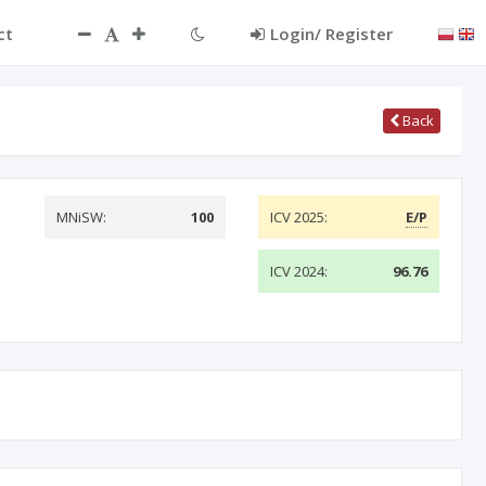
ct
Login/ Register
Back
MNiSW:
100
ICV 2025:
E/P
ICV 2024:
96.76