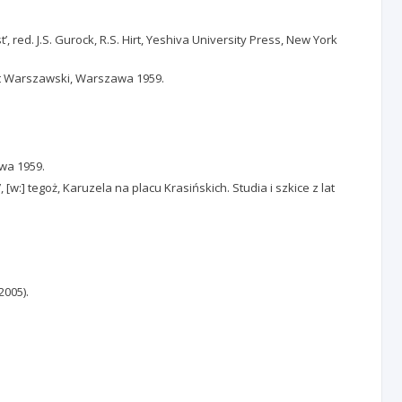
red. J.S. Gurock, R.S. Hirt, Yeshiva University Press, New York
et Warszawski, Warszawa 1959.
awa 1959.
:] tegoż, Karuzela na placu Krasińskich. Studia i szkice z lat
2005).