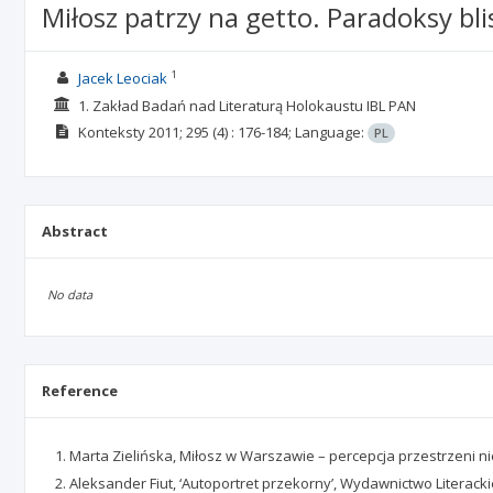
Miłosz patrzy na getto. Paradoksy bl
1
Jacek Leociak
1. Zakład Badań nad Literaturą Holokaustu IBL PAN
Konteksty
2011; 295
(4)
: 176-184;
Language:
PL
Abstract
No data
Reference
Marta Zielińska, Miłosz w Warszawie – percepcja przestrzeni nie
Aleksander Fiut, ‘Autoportret przekorny’, Wydawnictwo Literack