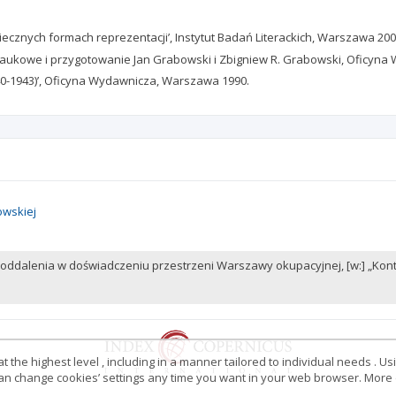
ecznych formach reprezentacji’, Instytut Badań Literackich, Warszawa 200
e naukowe i przygotowanie Jan Grabowski i Zbigniew R. Grabowski, Oficyn
940-1943)’, Oficyna Wydawnicza, Warszawa 1990.
owskiej
i i oddalenia w doświadczeniu przestrzeni Warszawy okupacyjnej, [w:] „Konte
 the highest level , including in a manner tailored to individual needs . Us
 can change cookies’ settings any time you want in your web browser. More d