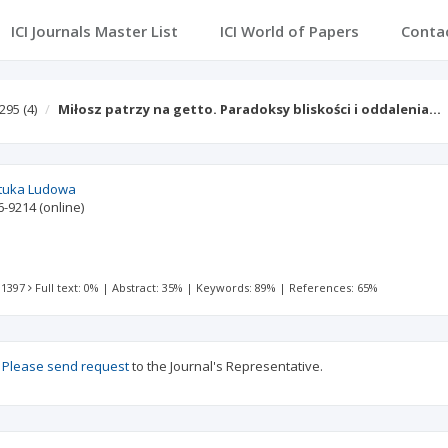
ICI Journals Master List
ICI World of Papers
Conta
 295
(4)
Miłosz patrzy na getto. Paradoksy bliskości i oddalenia…
ztuka Ludowa
6-9214
(online)
 1397
Full text: 0%
|
Abstract: 35%
|
Keywords: 89%
|
References: 65%
?
Please send request
to the Journal's Representative.