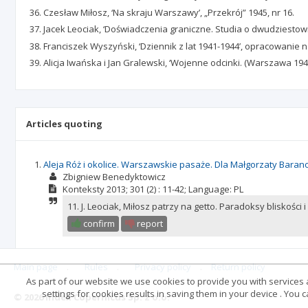
Czesław Miłosz, ‘Na skraju Warszawy’, „Przekrój” 1945, nr 16.
Jacek Leociak, ‘Doświadczenia graniczne. Studia o dwudziestowi
Franciszek Wyszyński, ‘Dziennik z lat 1941-1944’, opracowani
Alicja Iwańska i Jan Gralewski, ‘Wojenne odcinki. (Warszawa 1
Articles quoting
Aleja Róż i okolice. Warszawskie pasaże. Dla Małgorzaty Baran
Zbigniew Benedyktowicz
Konteksty
2013; 301
(2)
: 11-42;
Language:
PL
11. J. Leociak, Miłosz patrzy na getto. Paradoksy bliskośc
confirm
report
Main page
.
Rules
.
Privacy policy
.
Return policy
As part of our website we use cookies to provide you with services at
settings for cookies results in saving them in your device . You
© 2026 Index Copernicus Sp. z o.o.