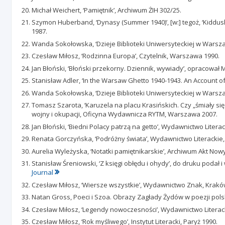
Michał Weichert, ‘Pamiętnik’, Archiwum ŻIH 302/25.
Szymon Huberband, ‘Dynasy (Summer 1940)’, [w:] tegoż, ‘Kiddush H
1987.
Wanda Sokołowska, ‘Dzieje Biblioteki Uniwersyteckiej w Warsza
Czesław Miłosz, ‘Rodzinna Europa’, Czytelnik, Warszawa 1990.
Jan Błoński, ‘Błoński przekorny. Dziennik, wywiady’, opracował
Stanisław Adler, ‘In the Warsaw Ghetto 1940-1943. An Account 
Wanda Sokołowska, ‘Dzieje Biblioteki Uniwersyteckiej w Warszaw
Tomasz Szarota, ‘Karuzela na placu Krasińskich. Czy „śmiały się
wojny i okupacji, Oficyna Wydawnicza RYTM, Warszawa 2007.
Jan Błoński, ‘Biedni Polacy patrzą na getto’, Wydawnictwo Litera
Renata Gorczyńska, ‘Podróżny świata’, Wydawnictwo Literackie,
Aurelia Wyleżyska, ‘Notatki pamiętnikarskie’, Archiwum Akt Nowyc
Stanisław Śreniowski, ‘Z księgi obłędu i ohydy’, do druku podał i
Journal
Czesław Miłosz, ‘Wiersze wszystkie’, Wydawnictwo Znak, Krakó
Natan Gross, Poeci i Szoa. Obrazy Zagłady Żydów w poezji pols
Czesław Miłosz, ‘Legendy nowoczesności’, Wydawnictwo Literac
Czesław Miłosz, ‘Rok myśliwego’, Instytut Literacki, Paryż 1990.