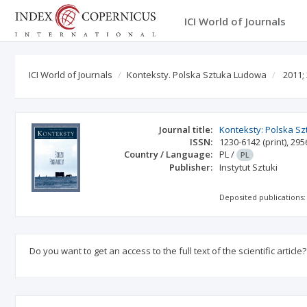
ICI World of Journals
ICI World of Journals
Konteksty. Polska Sztuka Ludowa
2011;
Journal title:
Konteksty: Polska S
ISSN:
1230-6142
(print)
,
295
Country / Language:
PL
/
PL
Publisher:
Instytut Sztuki
Deposited publications:
Do you want to get an access to the full text of the scientific article