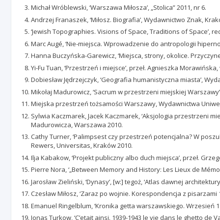
Michał Wróblewski, ‘Warszawa Miłosza’, „Stolica” 2011, nr 6.
Andrzej Franaszek, ‘Miłosz. Biografia’, Wydawnictwo Znak, Krak
‘Jewish Topographies. Visions of Space, Traditions of Space’, re
Marc Augé, ‘Nie-miejsca. Wprowadzenie do antropologii hipe
Hanna Buczyńska-Garewicz, ‘Miejsca, strony, okolice. Przyczyne
Yi-Fu Tuan, ‘Przestrzeń i miejsce’, przeł. Agnieszka Morawińs
Dobiesław Jędrzejczyk, ‘Geografia humanistyczna miasta’, Wyd
Mikołaj Madurowicz, ‘Sacrum w przestrzeni miejskiej Warszawy
Miejska przestrzeń tożsamości Warszawy, Wydawnictwa Uniwe
Sylwia Kaczmarek, Jacek Kaczmarek, ‘Aksjologia przestrzeni miej
Madurowicza, Warszawa 2010.
Cathy Turner, ‘Palimpsest czy przestrzeń potencjalna? W poszuk
Rewers, Universitas, Kraków 2010.
Ilja Kabakow, ‘Projekt publiczny albo duch miejsca’, przeł. Grze
Pierre Nora, ‘„Between Memory and History: Les Lieux de Mémoir
Jarosław Zieliński, ‘Dynasy’, [w:] tegoż, ‘Atlas dawnej architek
Czesław Miłosz, ‘Zaraz po wojnie. Korespondencja z pisarzami
Emanuel Ringelblum, ‘Kronika getta warszawskiego. Wrzesień 19
Jonas Turkow, ‘C’etait ainsi. 1939-1943 le vie dans le ghetto de Va