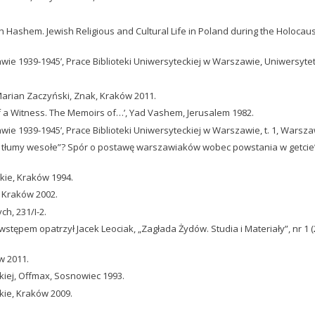
ashem. Jewish Religious and Cultural Life in Poland during the Holocaust’, 
wie 1939-1945’, Prace Biblioteki Uniwersyteckiej w Warszawie, Uniwersyt
 Marian Zaczyński, Znak, Kraków 2011.
of a Witness. The Memoirs of…’, Yad Vashem, Jerusalem 1982.
ie 1939-1945’, Prace Biblioteki Uniwersyteckiej w Warszawie, t. 1, Warsz
 tłumy wesołe”? Spór o postawę warszawiaków wobec powstania w getcie’, [w
ckie, Kraków 1994.
 Kraków 2002.
h, 231/I-2.
 wstępem opatrzył Jacek Leociak, „Zagłada Żydów. Studia i Materiały”, nr 1 (
w 2011.
kiej, Offmax, Sosnowiec 1993.
kie, Kraków 2009.