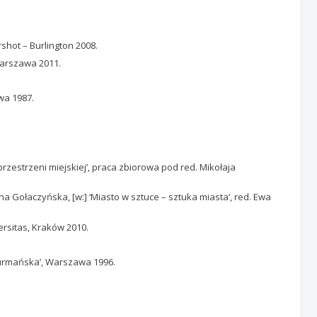
rshot – Burlington 2008.
Warszawa 2011.
wa 1987.
przestrzeni miejskiej’, praca zbiorowa pod red. Mikołaja
 Gołaczyńska, [w:] ‘Miasto w sztuce – sztuka miasta’, red. Ewa
versitas, Kraków 2010.
– Furmańska’, Warszawa 1996.