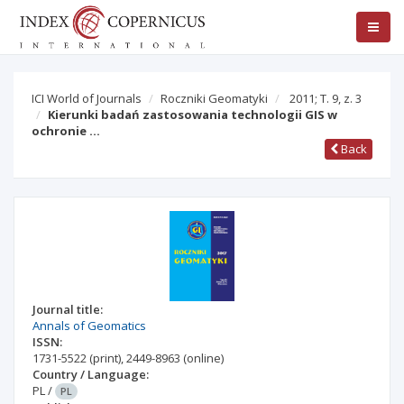
ICI World of Journals
Roczniki Geomatyki
2011; T. 9, z. 3
Kierunki badań zastosowania technologii GIS w
ochronie …
Back
Journal title:
Annals of Geomatics
ISSN:
1731-5522
(print)
,
2449-8963
(online)
Country / Language:
PL
/
PL