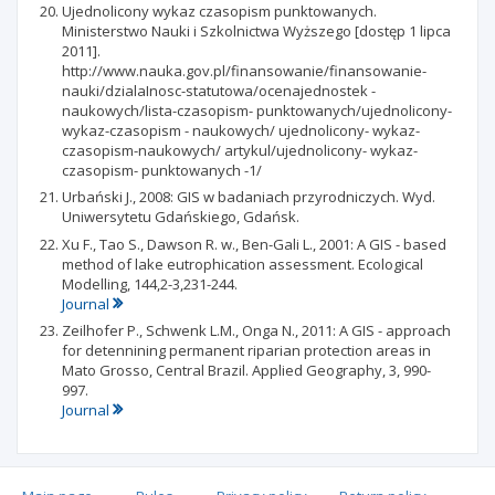
Ujednolicony wykaz czasopism punktowanych.
Ministerstwo Nauki i Szkolnictwa Wyższego [dostęp 1 lipca
2011].
http://www.nauka.gov.pl/finansowanie/finansowanie-
nauki/dzialaInosc-statutowa/ocenajednostek -
naukowych/lista-czasopism- punktowanych/ujednolicony-
wykaz-czasopism - naukowych/ ujednolicony- wykaz-
czasopism-naukowych/ artykul/ujednolicony- wykaz-
czasopism- punktowanych -1/
Urbański J., 2008: GIS w badaniach przyrodniczych. Wyd.
Uniwersytetu Gdańskiego, Gdańsk.
Xu F., Tao S., Dawson R. w., Ben-Gali L., 2001: A GIS - based
method of lake eutrophication assessment. Ecological
Modelling, 144,2-3,231-244.
Journal
Zeilhofer P., Schwenk L.M., Onga N., 2011: A GIS - approach
for detennining permanent riparian protection areas in
Mato Grosso, Central Brazil. Applied Geography, 3, 990-
997.
Journal