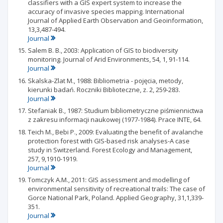
classifiers with a GIS expert system to increase the
accuracy of invasive species mapping. International
Journal of Applied Earth Observation and Geoinformation,
13,3,487-494.
Journal
Salem B. B., 2003: Application of GIS to biodiversity
monitoring. Journal of Arid Environments, 54, 1, 91-114.
Journal
Skalska-Zlat M., 1988: Bibliometria - pojęcia, metody,
kierunki badań. Roczniki Biblioteczne, z. 2, 259-283.
Journal
Stefaniak B., 1987: Studium bibliometryczne piśmiennictwa
z zakresu informacji naukowej (1977-1984). Prace INTE, 64.
Teich M., Bebi P., 2009: Evaluating the benefit of avalanche
protection forest with GIS-based risk analyses-A case
study in Switzerland. Forest Ecology and Management,
257, 9,1910-1919.
Journal
Tomczyk A.M., 2011: GIS assessment and modelling of
environmental sensitivity of recreational trails: The case of
Gorce National Park, Poland. Applied Geography, 31,1,339-
351.
Journal