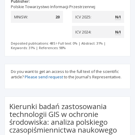
Publisher:
Polskie Towarzystwo Informacji Przestrzennej
MNiSW:
20
ICV 2025:
N/I
ICV 2024:
N/I
Deposited publications: 485
Full text: 0%
|
Abstract: 31%
|
Keywords: 31%
|
References: 98%
Do you want to get an access to the full text of the scientific
article?
Please send request
to the Journal's Representative.
Kierunki badań zastosowania
technologii GIS w ochronie
środowiska: analiza polskiego
czasopiśmiennictwa naukowego