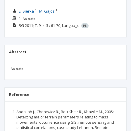
1
1
E. Sierka
M. Gajos
1.
No data
RG
2011; T. 9, z. 3
: 61-70;
Language:
PL
Abstract
No data
Reference
Abdallah J., Chorowicz R., Bou Kheir R., Khawlie M., 2005:
Detecting major terrain parameters relating to mass
movements' occurrence using GIS, remote sensing and
statistical correlations, case study Lebanon. Remote