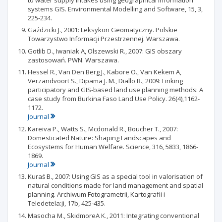
systems GIS. Environmental Modelling and Software, 15, 3,
225-234.
Gaździcki J., 2001: Leksykon Geomatyczny. Polskie
Towarzystwo Informacji Przestrzennej. Warszawa.
Gotlib D., Iwaniak A, Olszewski R., 2007: GIS obszary
zastosowań. PWN. Warszawa.
Hessel R., Van Den Berg J., Kabore O., Van Kekem A,
Verzandvoort S., Dipama J. M., Diallo B., 2009: Linking
participatory and GIS-based land use planning methods: A
case study from Burkina Faso Land Use Policy. 26(4),1162-
1172.
Journal
Kareiva P., Watts S., Mcdonald R., Boucher T., 2007:
Domesticated Nature: Shaping Landscapes and
Ecosystems for Human Welfare. Science, 316, 5833, 1866-
1869.
Journal
Kuraś B., 2007: Using GIS as a special tool in valorisation of
natural conditions made for land management and spatial
planning. Archiwum Fotogrametrii, Kartografii i
Teledetela:ji, 17b, 425-435.
Masocha M., SkidmoreA K., 2011: Integrating conventional