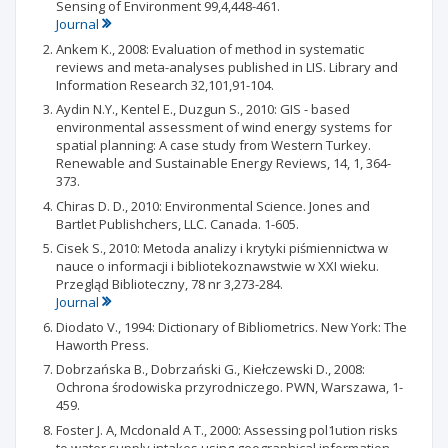
Sensing of Environment 99,4,448-461.
Journal
Ankem K., 2008: Evaluation of method in systematic
reviews and meta-analyses published in LIS. Library and
Information Research 32,101,91-104.
Aydin N.Y., Kentel E., Duzgun S., 2010: GIS - based
environmental assessment of wind energy systems for
spatial planning: A case study from Western Turkey.
Renewable and Sustainable Energy Reviews, 14, 1, 364-
373.
Chiras D. D., 2010: Environmental Science. Jones and
Bartlet Publishchers, LLC. Canada. 1-605.
Cisek S., 2010: Metoda analizy i krytyki piśmiennictwa w
nauce o informacji i bibliotekoznawstwie w XXI wieku.
Przegląd Biblioteczny, 78 nr 3,273-284.
Journal
Diodato V., 1994: Dictionary of Bibliometrics. New York: The
Haworth Press.
Dobrzańska B., Dobrzański G., Kiełczewski D., 2008:
Ochrona środowiska przyrodniczego. PWN, Warszawa, 1-
459.
Foster J. A, Mcdonald A T., 2000: Assessing pol1ution risks
to water supply intakes using geographical information