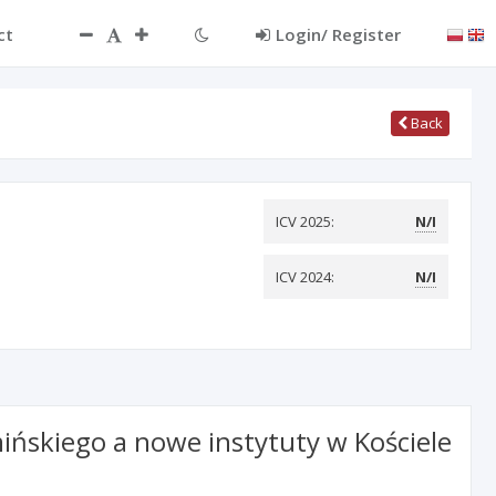
ct
Login/ Register
Back
ICV 2025:
N/I
ICV 2024:
N/I
ńskiego a nowe instytuty w Kościele