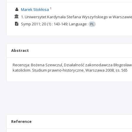
1
Marek Stokłosa
1. Uniwersytet Kardynała Stefana Wyszyńskiego w Warszawi
Symp
2011; 20
(1)
: 143-149;
Language:
PL
Abstract
Recenzja: Bożena Szewczul, Działalność zakonodawcza Błogosławi
katolickim. Studium prawno-historyczne, Warszawa 2008, ss. 565
Reference