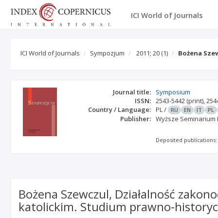
ICI World of Journals
ICI World of Journals
Sympozjum
2011; 20
(1)
Bożena Sze
Journal title:
Symposium
ISSN:
2543-5442
(print)
,
254
Country / Language:
PL
/
RU
EN
IT
PL
Publisher:
Wyższe Seminarium 
Deposited publications:
Bożena Szewczul, Działalność zakon
katolickim. Studium prawno-historyc