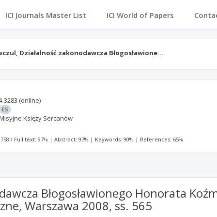
ICI Journals Master List
ICI World of Papers
Conta
wczul, Działalność zakonodawcza Błogosławione…
4-3283
(online)
ES
Misyjne Księży Sercanów
 758
Full text: 97%
|
Abstract: 97%
|
Keywords: 90%
|
References: 65%
odawcza Błogosławionego Honorata Koźmi
zne, Warszawa 2008, ss. 565