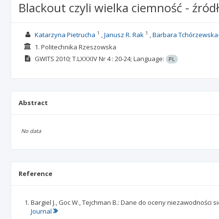
Blackout czyli wielka ciemność - źr
1
1
Katarzyna Pietrucha
Janusz R. Rak
Barbara Tchórzewska-
1. Politechnika Rzeszowska
GWITS
2010; T.LXXXIV Nr 4
: 20-24;
Language:
PL
Abstract
No data
Reference
Bargiel J., Goc W., Tejchman B.: Dane do oceny niezawodności sie
Journal