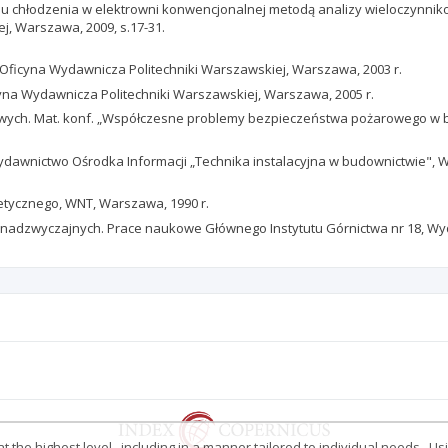
du chłodzenia w elektrowni konwencjonalnej metodą analizy wieloczynniko
j, Warszawa, 2009, s.17-31.
Oficyna Wydawnicza Politechniki Warszawskiej, Warszawa, 2003 r.
yna Wydawnicza Politechniki Warszawskiej, Warszawa, 2005 r.
sowych. Mat. konf. „Współczesne problemy bezpieczeństwa pożarowego w bu
ydawnictwo Ośrodka Informacji „Technika instalacyjna w budownictwie", Wa
getycznego, WNT, Warszawa, 1990 r.
h nadzwyczajnych. Prace naukowe Głównego Instytutu Górnictwa nr 18, Wyda
 the highest level , including in a manner tailored to individual needs . Us