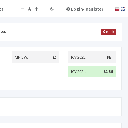
ct
Login/ Register
 dos…
Back
MNiSW:
20
ICV 2025:
N/I
ICV 2024:
82.36