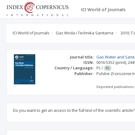
ICI World of Journals
ICI World of Journals
Gaz Woda i Technika Sanitarna
2010; T.
Journal title:
Gas Water and Sanit
ISSN:
0016-5352
(print)
,
244
Country / Language:
PL
/
PL
Publisher:
Polskie Zrzeszenie I
Deposited publications:
Do you want to get an access to the full text of the scientific article