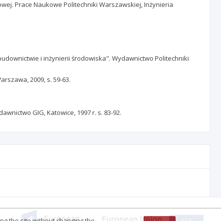
wej. Prace Naukowe Politechniki Warszawskiej, Inżynieria
downictwie i inżynierii środowiska". Wydawnictwo Politechniki
rszawa, 2009, s. 59-63.
wnictwo GIG, Katowice, 1997 r. s. 83-92.
ing the site without changing the