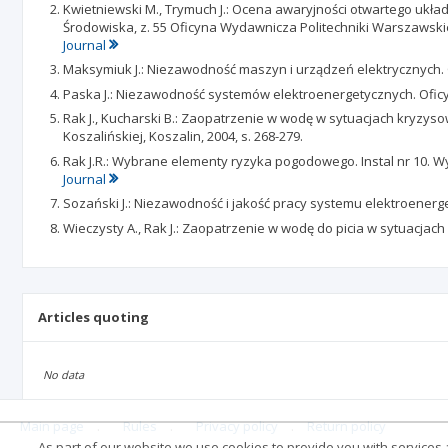
Kwietniewski M., Trymuch J.: Ocena awaryjności otwartego ukła
Środowiska, z. 55 Oficyna Wydawnicza Politechniki Warszawskie
Journal
Maksymiuk J.: Niezawodność maszyn i urządzeń elektrycznych. 
Paska J.: Niezawodność systemów elektroenergetycznych. Ofic
Rak J., Kucharski B.: Zaopatrzenie w wodę w sytuacjach kryzy
Koszalińskiej, Koszalin, 2004, s. 268-279.
Rak J.R.: Wybrane elementy ryzyka pogodowego. Instal nr 10. W
Journal
Sozański J.: Niezawodność i jakość pracy systemu elektroener
Wieczysty A., Rak J.: Zaopatrzenie w wodę do picia w sytuacjac
Articles quoting
No data
Main page
.
Rules
.
Privacy policy
.
Return policy
As part of our website we use cookies to provide you with services at