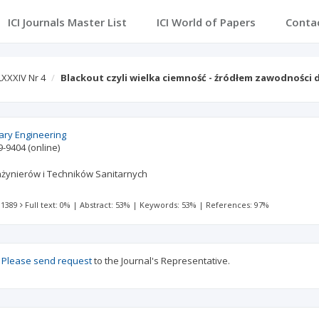
ICI Journals Master List
ICI World of Papers
Conta
LXXXIV Nr 4
Blackout czyli wielka ciemność - źródłem zawodności
ary Engineering
9-9404
(online)
nżynierów i Techników Sanitarnych
 1389
Full text: 0%
|
Abstract: 53%
|
Keywords: 53%
|
References: 97%
?
Please send request
to the Journal's Representative.