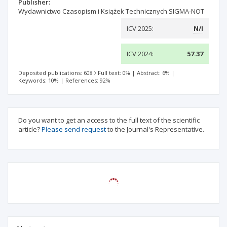
Publisher:
Wydawnictwo Czasopism i Książek Technicznych SIGMA-NOT
ICV 2025:
N/I
ICV 2024:
57.37
Deposited publications: 608
Full text: 0%
|
Abstract: 6%
|
Keywords: 10%
|
References: 92%
Do you want to get an access to the full text of the scientific
article?
Please send request
to the Journal's Representative.