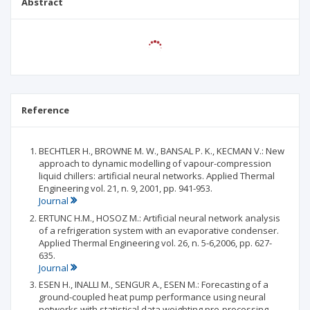
Abstract
Reference
BECHTLER H., BROWNE M. W., BANSAL P. K., KECMAN V.: New
approach to dynamic modelling of vapour-compression
liquid chillers: artificial neural networks. Applied Thermal
Engineering vol. 21, n. 9, 2001, pp. 941-953.
Journal
ERTUNC H.M., HOSOZ M.: Artificial neural network analysis
of a refrigeration system with an evaporative condenser.
Applied Thermal Engineering vol. 26, n. 5-6,2006, pp. 627-
635.
Journal
ESEN H., INALLI M., SENGUR A., ESEN M.: Forecasting of a
ground-coupled heat pump performance using neural
networks with statistical data weighting pre-processing.