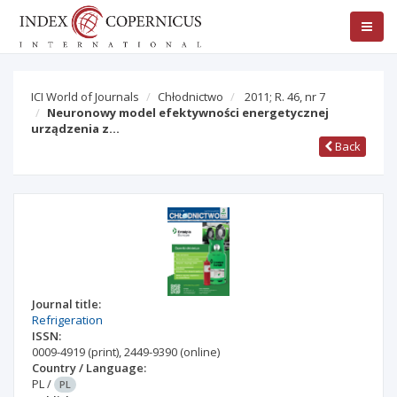
ICI World of Journals
Chłodnictwo
2011; R. 46, nr 7
Neuronowy model efektywności energetycznej
urządzenia z…
Back
Journal title:
Refrigeration
ISSN:
0009-4919
(print)
,
2449-9390
(online)
Country / Language:
PL
/
PL