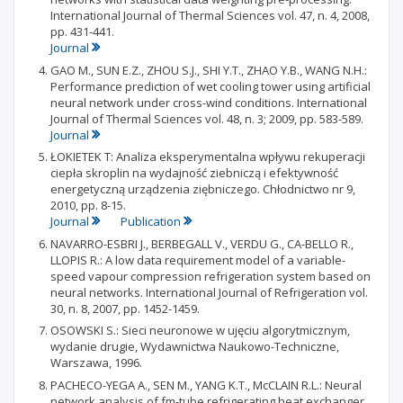
International Journal of Thermal Sciences vol. 47, n. 4, 2008,
pp. 431-441.
Journal
GAO M., SUN E.Z., ZHOU S.J., SHI Y.T., ZHAO Y.B., WANG N.H.:
Performance prediction of wet cooling tower using artificial
neural network under cross-wind conditions. International
Journal of Thermal Sciences vol. 48, n. 3; 2009, pp. 583-589.
Journal
ŁOKIETEK T: Analiza eksperymentalna wpływu rekuperacji
ciepła skroplin na wydajność ziebniczą i efektywność
energetyczną urządzenia ziębniczego. Chłodnictwo nr 9,
2010, pp. 8-15.
Journal
Publication
NAVARRO-ESBRI J., BERBEGALL V., VERDU G., CA-BELLO R.,
LLOPIS R.: A low data requirement model of a variable-
speed vapour compression refrigeration system based on
neural networks. International Journal of Refrigeration vol.
30, n. 8, 2007, pp. 1452-1459.
OSOWSKI S.: Sieci neuronowe w ujęciu algorytmicznym,
wydanie drugie, Wydawnictwa Naukowo-Techniczne,
Warszawa, 1996.
PACHECO-YEGA A., SEN M., YANG K.T., McCLAIN R.L.: Neural
network analysis of fm-tube refrigerating heat exchanger