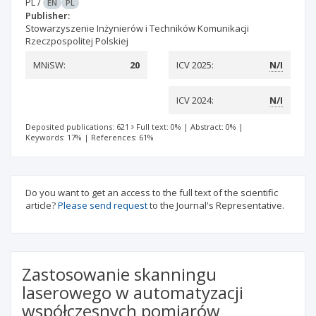
PL
/
EN
PL
Publisher:
Stowarzyszenie Inżynierów i Techników Komunikacji
Rzeczpospolitej Polskiej
MNiSW:
20
ICV 2025:
N/I
ICV 2024:
N/I
Deposited publications: 621
Full text: 0%
|
Abstract: 0%
|
Keywords: 17%
|
References: 61%
Do you want to get an access to the full text of the scientific
article?
Please send request
to the Journal's Representative.
Zastosowanie skanningu
laserowego w automatyzacji
współczesnych pomiarów