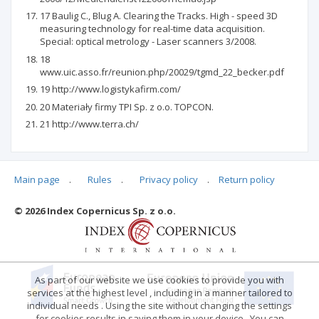
17 Baulig C., Blug A. Clearing the Tracks. High - speed 3D
measuring technology for real-time data acquisition.
Special: optical metrology - Laser scanners 3/2008.
18
www.uic.asso.fr/reunion.php/20029/tgmd_22_becker.pdf
19 http://www.logistykafirm.com/
20 Materiały firmy TPI Sp. z o.o. TOPCON.
21 http://www.terra.ch/
Main page
.
Rules
.
Privacy policy
.
Return policy
Articles quoting
© 2026 Index Copernicus Sp. z o.o.
No data
As part of our website we use cookies to provide you with
services at the highest level , including in a manner tailored to
individual needs . Using the site without changing the settings
for cookies results in saving them in your device . You can