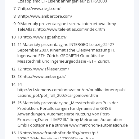
Czasopismo Ei - Eisenbahningenieur (51) 6/2000.
7 http://www.riegl.com/
8 http//www.ambercore.com/
9 Materiały prezentacyjne i strona internetowa firmy
TeleAtlas, http://www.tele-atlas.com/index.htm
10 http://www.sgc.ethz.ch/
11 Materiały prezentacyjne INTERGEO Leipzig 25÷27
September 2007. Kinematische Gleisvermessung. H.
Ingensand ETH Zürich. GEOMETH Geodätische
Messtechnik und Ingenieurgeodäsie - ETH Zurich.
12 http://www.zf-laser.com/
13 http.//www.amberg.ch/
14
http://w1.siemens.com/innovation/en/publikationen/publi
cations_pof/pof_fall_2002/cargomover.htm
15 Materiały prezentacyjne „Messtechnik am Puls der
Produktion. Portallösungen für dynamische GNSS
Anwendungen. Automatisierte Nutzung von Post-
ProcessingDaten. LIMEZ III.” firmy Metronom Automation
GmbH dostępne na stronie www.metronom-automation.de
16 http://www.fraunhofer.de/fhg/press/pi/
2006/12/Mediendienst122006Thema6.jsp