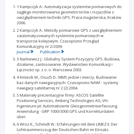
1 Kampczyk A.: Automatyzacja systemów pomiarowych do
ciągłego monitorowania geometrii torów i rozjazdów z
uwzględnieniem techniki GPS. Praca magisterska, Kraków
2006.
2 Kampczyk A.: Metody pomiarowe GPS z uwzględnieniem
zautomatyzowanych systemów pomiarowych w
transporcie kolejowym. Czasopismo Przegląd
Komunikacyjny nr 2/2009.
Journal
Publication
3 Narkiewicz J.: Globalny System Pozycyjny GPS. Budowa,
działanie, zastosowanie. Wydawnictwo Komunikacji i
Łączności sp. z o. o. Warszawa 2003.
4 Kmiecik M., Osuch D.: MMS jedzie i mierzy. Budowanie
baz danych nawigacyjnych. Czasopismo NAWI - systemy
nawigacji satelitarnej nr 2 (2) 2004.
5 Materiały prezentacyjne firmy: ASCOS Satellite
Positioning Services, Amberg Technologies AG, VH-
Ingenieure pt: Automatisierte Gleisgeometrieerfassung.
Anwendung - GRP 1000/3000 GPS und Korrekturdaten
über.
6 Wroz K., Schmidt W.: Erfahrungen mit dem LIMEZ II. Der
Lichtraummesszug der Deutschen Bahn im Einsatz.