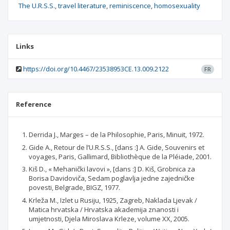
The U.R.S.S.
travel literature
reminiscence
homosexuality
Links
https://doi.org/10.4467/23538953CE.13.009.2122
FR
Reference
Derrida J., Marges – de la Philosophie, Paris, Minuit, 1972.
Gide A., Retour de l’U.R.S.S., [dans :] A. Gide, Souvenirs et
voyages, Paris, Gallimard, Bibliothèque de la Pléiade, 2001.
Kiš D., « Mehanički lavovi », [dans :] D. Kiš, Grobnica za
Borisa Davidoviča, Sedam poglavlja jedne zajedničke
povesti, Belgrade, BIGZ, 1977.
Krleža M., Izlet u Rusiju, 1925, Zagreb, Naklada Ljevak /
Matica hrvatska / Hrvatska akademija znanosti i
umjetnosti, Djela Miroslava Krleze, volume XX, 2005.