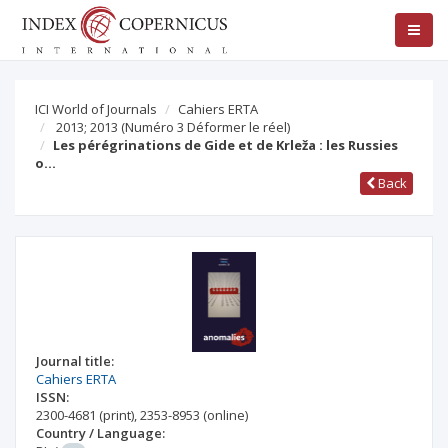
ICI World of Journals
Cahiers ERTA
2013; 2013
(Numéro 3 Déformer le réel)
Les pérégrinations de Gide et de Krleža : les Russies
o…
Back
Journal title:
Cahiers ERTA
ISSN:
2300-4681
(print)
,
2353-8953
(online)
Country / Language: