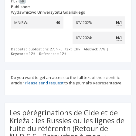
PL
/
FR
Publisher:
Wydawnictwo Uniwersytetu Gdańskiego
MNiSW:
40
ICV 2025:
N/I
ICV 2024:
N/I
Deposited publications: 270
Full text: 53%
|
Abstract: 77%
|
Keywords: 97%
|
References: 97%
Do you want to get an access to the full text of the scientific
article?
Please send request
to the Journal's Representative.
Les pérégrinations de Gide et de
Krleža : les Russies ou les lignes de
fuite du référentn (Retour de