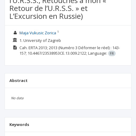
l’U.R.S.S., Retouches à mon «
Retour de l’U.R.S.S. » et
L’Excursion en Russie)
1
Maja Vukusic Zorica
1. University of Zagreb
Cah. ERTA
2013; 2013
(Numéro 3 Déformer le réel)
: 143-
157;
10.4467/23538953CE.13.009.2122;
Language:
FR
Abstract
No data
Keywords