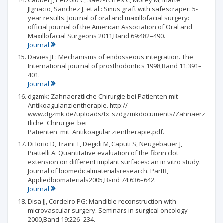
JIgnacio, Sanchez J, et al.: Sinus graft with safescraper: 5-
year results. Journal of oral and maxillofacial surgery:
official journal of the American Association of Oral and
Maxillofacial Surgeons 2011,Band 69:482–490.
Journal
Davies JE: Mechanisms of endosseous integration. The
International journal of prosthodontics 1998,Band 11:391–
401.
Journal
dgzmk: Zahnaerztliche Chirurgie bei Patienten mit
Antikoagulanzientherapie. http://
www.dgzmk.de/uploads/tx_szdgzmkdocuments/Zahnaerz
tliche_Chirurgie_bei_
Patienten_mit_Antikoagulanzientherapie.pdf.
Di Iorio D, Traini T, Degidi M, Caputi S, Neugebauer J,
Piattelli A: Quantitative evaluation of the fibrin clot
extension on different implant surfaces: an in vitro study.
Journal of biomedicalmaterialsresearch. PartB,
Appliedbiomaterials2005,Band 74:636–642.
Journal
Disa JJ, Cordeiro PG: Mandible reconstruction with
microvascular surgery. Seminars in surgical oncology
2000,Band 19:226–234.