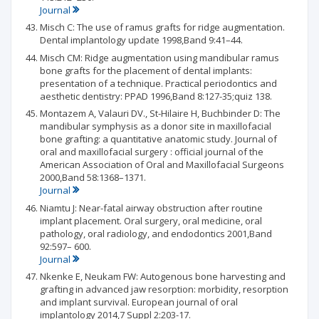
Journal
Misch C: The use of ramus grafts for ridge augmentation.
Dental implantology update 1998,Band 9:41–44.
Misch CM: Ridge augmentation using mandibular ramus
bone grafts for the placement of dental implants:
presentation of a technique. Practical periodontics and
aesthetic dentistry: PPAD 1996,Band 8:127-35;quiz 138.
Montazem A, Valauri DV., St-Hilaire H, Buchbinder D: The
mandibular symphysis as a donor site in maxillofacial
bone grafting: a quantitative anatomic study. Journal of
oral and maxillofacial surgery : official journal of the
American Association of Oral and Maxillofacial Surgeons
2000,Band 58:1368–1371.
Journal
Niamtu J: Near-fatal airway obstruction after routine
implant placement. Oral surgery, oral medicine, oral
pathology, oral radiology, and endodontics 2001,Band
92:597– 600.
Journal
Nkenke E, Neukam FW: Autogenous bone harvesting and
grafting in advanced jaw resorption: morbidity, resorption
and implant survival. European journal of oral
implantology 2014,7 Suppl 2:203-17.