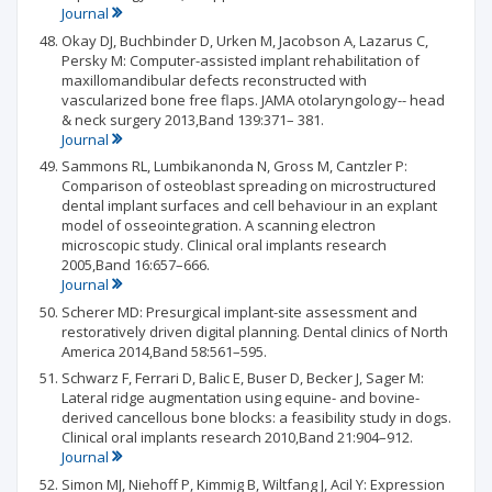
Journal
Okay DJ, Buchbinder D, Urken M, Jacobson A, Lazarus C,
Persky M: Computer-assisted implant rehabilitation of
maxillomandibular defects reconstructed with
vascularized bone free flaps. JAMA otolaryngology-- head
& neck surgery 2013,Band 139:371– 381.
Journal
Sammons RL, Lumbikanonda N, Gross M, Cantzler P:
Comparison of osteoblast spreading on microstructured
dental implant surfaces and cell behaviour in an explant
model of osseointegration. A scanning electron
microscopic study. Clinical oral implants research
2005,Band 16:657–666.
Journal
Scherer MD: Presurgical implant-site assessment and
restoratively driven digital planning. Dental clinics of North
America 2014,Band 58:561–595.
Schwarz F, Ferrari D, Balic E, Buser D, Becker J, Sager M:
Lateral ridge augmentation using equine- and bovine-
derived cancellous bone blocks: a feasibility study in dogs.
Clinical oral implants research 2010,Band 21:904–912.
Journal
Simon MJ, Niehoff P, Kimmig B, Wiltfang J, Acil Y: Expression