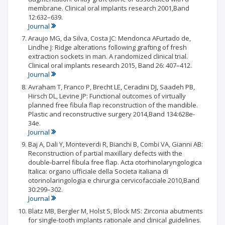
membrane. Clinical oral implants research 2001,Band
12:632–639.
Journal
Araujo MG, da Silva, Costa JC: Mendonca AFurtado de,
Lindhe J: Ridge alterations following grafting of fresh
extraction sockets in man. A randomized clinical trial.
Clinical oral implants research 2015, Band 26: 407–412.
Journal
Avraham T, Franco P, Brecht LE, Ceradini DJ, Saadeh PB,
Hirsch DL, Levine JP: Functional outcomes of virtually
planned free fibula flap reconstruction of the mandible.
Plastic and reconstructive surgery 2014,Band 134:628e-
34e.
Journal
Baj A, Dali Y, Monteverdi R, Bianchi B, Combi VA, Gianni AB:
Reconstruction of partial maxillary defects with the
double-barrel fibula free flap. Acta otorhinolaryngologica
Italica: organo ufficiale della Societa italiana di
otorinolaringologia e chirurgia cervicofacciale 2010,Band
30:299–302.
Journal
Blatz MB, Bergler M, Holst S, Block MS: Zirconia abutments
for single-tooth implants rationale and clinical guidelines.