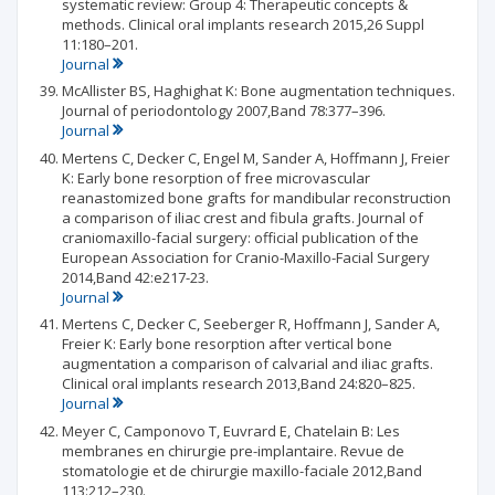
systematic review: Group 4: Therapeutic concepts &
methods. Clinical oral implants research 2015,26 Suppl
11:180–201.
Journal
McAllister BS, Haghighat K: Bone augmentation techniques.
Journal of periodontology 2007,Band 78:377–396.
Journal
Mertens C, Decker C, Engel M, Sander A, Hoffmann J, Freier
K: Early bone resorption of free microvascular
reanastomized bone grafts for mandibular reconstruction
a comparison of iliac crest and fibula grafts. Journal of
craniomaxillo-facial surgery: official publication of the
European Association for Cranio-Maxillo-Facial Surgery
2014,Band 42:e217-23.
Journal
Mertens C, Decker C, Seeberger R, Hoffmann J, Sander A,
Freier K: Early bone resorption after vertical bone
augmentation a comparison of calvarial and iliac grafts.
Clinical oral implants research 2013,Band 24:820–825.
Journal
Meyer C, Camponovo T, Euvrard E, Chatelain B: Les
membranes en chirurgie pre-implantaire. Revue de
stomatologie et de chirurgie maxillo-faciale 2012,Band
113:212–230.