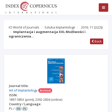
ICI World of Journals
Sztuka Implantologii
2016; 11
(2(22))
Implantacja i augmentacja XXL Możliwości i
ograniczenia…
Back
Journal title:
Art of Implantology
Archival
ISSN:
1897-385X
(print)
,
2392-2834
(online)
Country / Language:
PL
/
EN
PL