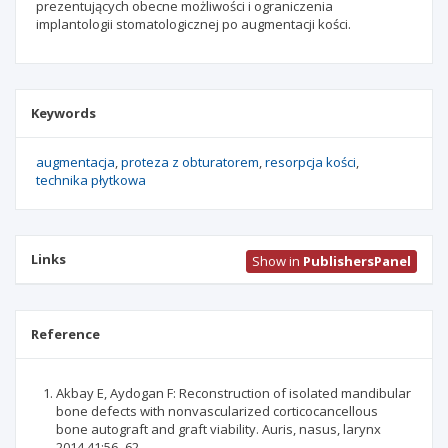
prezentujących obecne możliwości i ograniczenia
implantologii stomatologicznej po augmentacji kości.
Keywords
augmentacja
proteza z obturatorem
resorpcja kości
technika płytkowa
Links
Show in
PublishersPanel
Reference
Akbay E, Aydogan F: Reconstruction of isolated mandibular
bone defects with nonvascularized corticocancellous
bone autograft and graft viability. Auris, nasus, larynx
2014,41:56–62.