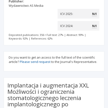
Publisher:
Wydawnictwo AS Media
ICV 2025:
N/I
ICV 2024:
N/I
Deposited publications: 356
Full text: 27%
|
Abstract: 99%
|
Keywords: 92%
|
References: 62%
Do you want to get an access to the full text of the scientific
article?
Please send request
to the Journal's Representative.
Implantacja i augmentacja XXL
Możliwości i ograniczenia
stomatologicznego leczenia
implantologicznego po