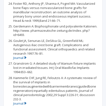
Foster RD, Anthony JP, Sharma A, Pogrel MA: Vascularized
bone flaps versus nonvascularized bone grafts for
mandibular reconstruction: an outcome analysis of
primary bony union and endosseous implant success.
Head & neck 1999,Band 21:66–71.
Gerdemann A: Bisphosphonate und polyvalente Kationen.
http://www. pharmazeutische-zeitung.de/index. php?
id=6493.
Goulet JA, Senunas LE, DeSilva GL, Greenfield ML:
Autogenous iliac crest bone graft. Complications and
functional assessment. Clinical orthopaedics and related
research 1997:76–81.
Journal
Granstrom G: A detailed study of titanium fixture implants
lost in irradiated tissues. Int J Oral Maxillofac Implants
1994:653–662.
Hammerle CHF, Jung RE, Feloutzis A: A systematic review of
the survival of implants in
bonesitesaugmentedwithbarriermembranes(guidedbone
regeneration) inpartially edentulous patients. Journal of
clinical periodontology 2002,29 Suppl 3:226-31; discussion
232-3.
Journal