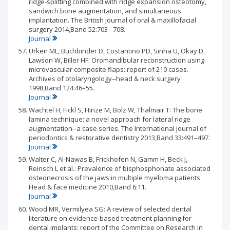
ridge-splitting combined with ridge expansion osteotomy,
sandwich bone augmentation, and simultaneous
implantation. The British journal of oral & maxillofacial
surgery 2014,Band 52:703– 708.
Journal
Urken ML, Buchbinder D, Costantino PD, Sinha U, Okay D,
Lawson W, Biller HF: Oromandibular reconstruction using
microvascular composite flaps: report of 210 cases.
Archives of otolaryngology--head & neck surgery
1998,Band 124:46–55.
Journal
Wachtel H, Fickl S, Hinze M, Bolz W, Thalmair T: The bone
lamina technique: a novel approach for lateral ridge
augmentation--a case series. The International journal of
periodontics & restorative dentistry 2013,Band 33:491–497.
Journal
Walter C, Al-Nawas B, Frickhofen N, Gamm H, Beck J,
Reinsch L et al.: Prevalence of bisphosphonate associated
osteonecrosis of the jaws in multiple myeloma patients.
Head & face medicine 2010,Band 6:11.
Journal
Wood MR, Vermilyea SG: A review of selected dental
literature on evidence-based treatment planning for
dental implants: report of the Committee on Research in