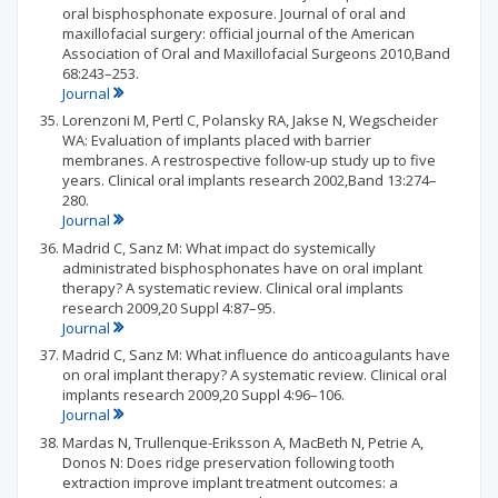
oral bisphosphonate exposure. Journal of oral and
maxillofacial surgery: official journal of the American
Association of Oral and Maxillofacial Surgeons 2010,Band
68:243–253.
Journal
Lorenzoni M, Pertl C, Polansky RA, Jakse N, Wegscheider
WA: Evaluation of implants placed with barrier
membranes. A restrospective follow-up study up to five
years. Clinical oral implants research 2002,Band 13:274–
280.
Journal
Madrid C, Sanz M: What impact do systemically
administrated bisphosphonates have on oral implant
therapy? A systematic review. Clinical oral implants
research 2009,20 Suppl 4:87–95.
Journal
Madrid C, Sanz M: What influence do anticoagulants have
on oral implant therapy? A systematic review. Clinical oral
implants research 2009,20 Suppl 4:96–106.
Journal
Mardas N, Trullenque-Eriksson A, MacBeth N, Petrie A,
Donos N: Does ridge preservation following tooth
extraction improve implant treatment outcomes: a