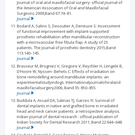
Journal of oral and maxillofacial surgery: official journal of
the American Association of Oral and Maxillofacial
Surgeons 2009,Band 67:74–81.
Journal
Bodard A, Salino S, Desoutter A, Deneuve S: Assessment
of functional improvement with implant-supported
prosthetic rehabilitation after mandibular reconstruction
with a microvascular free fibula flap: A study of 25
patients. The Journal of prosthetic dentistry 2015,Band
113:140–145.
Journal
Brasseur M, Brogniez V, Gregoire V, Reychler H, Lengele B,
D’Hoore W, Nyssen- Behets C: Effects of irradiation on
bone remodelling around mandibular implants: an
experimentalstudyindogs. Internationaljournaloforaland
maxillofacialsurgery2006, Band 35: 850–855.
Journal
Buddula A, Assad DA, Salinas TJ, Garces YI: Survival of
dental implants in native and grafted bone in irradiated
head and neck cancer patients: a retrospective analysis.
Indian journal of dental research : official publication of
Indian Society for Dental Research 2011, Band 22:644–648.
Journal
Caubet J, Petzold C, Saez-Torres C, Morey M, Iriarte