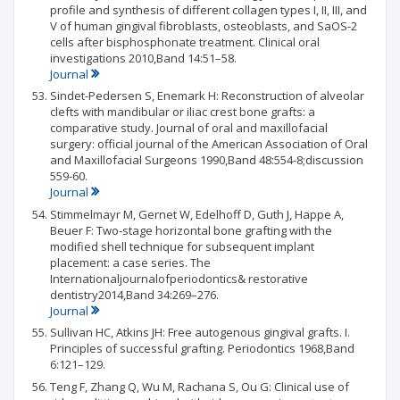
profile and synthesis of different collagen types I, II, III, and
V of human gingival fibroblasts, osteoblasts, and SaOS-2
cells after bisphosphonate treatment. Clinical oral
investigations 2010,Band 14:51–58.
Journal
Sindet-Pedersen S, Enemark H: Reconstruction of alveolar
clefts with mandibular or iliac crest bone grafts: a
comparative study. Journal of oral and maxillofacial
surgery: official journal of the American Association of Oral
and Maxillofacial Surgeons 1990,Band 48:554-8;discussion
559-60.
Journal
Stimmelmayr M, Gernet W, Edelhoff D, Guth J, Happe A,
Beuer F: Two-stage horizontal bone grafting with the
modified shell technique for subsequent implant
placement: a case series. The
Internationaljournalofperiodontics& restorative
dentistry2014,Band 34:269–276.
Journal
Sullivan HC, Atkins JH: Free autogenous gingival grafts. I.
Principles of successful grafting. Periodontics 1968,Band
6:121–129.
Teng F, Zhang Q, Wu M, Rachana S, Ou G: Clinical use of