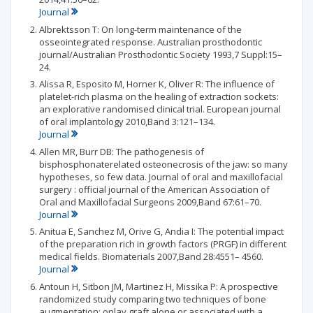
Journal
Albrektsson T: On long-term maintenance of the
osseointegrated response. Australian prosthodontic
journal/Australian Prosthodontic Society 1993,7 Suppl:15–
24.
Alissa R, Esposito M, Horner K, Oliver R: The influence of
platelet-rich plasma on the healing of extraction sockets:
an explorative randomised clinical trial. European journal
of oral implantology 2010,Band 3:121–134.
Journal
Allen MR, Burr DB: The pathogenesis of
bisphosphonaterelated osteonecrosis of the jaw: so many
hypotheses, so few data. Journal of oral and maxillofacial
surgery : official journal of the American Association of
Oral and Maxillofacial Surgeons 2009,Band 67:61–70.
Journal
Anitua E, Sanchez M, Orive G, Andia I: The potential impact
of the preparation rich in growth factors (PRGF) in different
medical fields. Biomaterials 2007,Band 28:4551– 4560.
Journal
Antoun H, Sitbon JM, Martinez H, Missika P: A prospective
randomized study comparing two techniques of bone
augmentation: onlay graft alone or associated with a