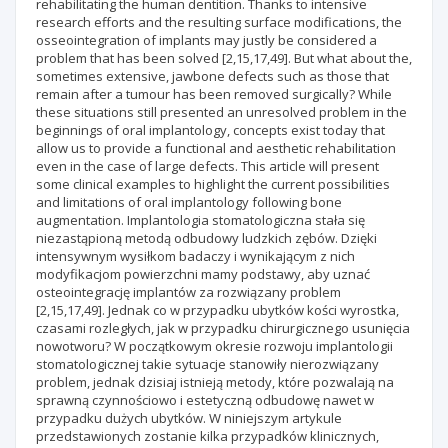
rehabilitating the human dentition. Thanks to intensive
research efforts and the resulting surface modifications, the
osseointegration of implants may justly be considered a
problem that has been solved [2,15,17,49]. But what about the,
sometimes extensive, jawbone defects such as those that
remain after a tumour has been removed surgically? While
these situations still presented an unresolved problem in the
beginnings of oral implantology, concepts exist today that
allow us to provide a functional and aesthetic rehabilitation
even in the case of large defects. This article will present
some clinical examples to highlight the current possibilities
and limitations of oral implantology following bone
augmentation. Implantologia stomatologiczna stała się
niezastąpioną metodą odbudowy ludzkich zębów. Dzięki
intensywnym wysiłkom badaczy i wynikającym z nich
modyfikacjom powierzchni mamy podstawy, aby uznać
osteointegrację implantów za rozwiązany problem
[2,15,17,49]. Jednak co w przypadku ubytków kości wyrostka,
czasami rozległych, jak w przypadku chirurgicznego usunięcia
nowotworu? W początkowym okresie rozwoju implantologii
stomatologicznej takie sytuacje stanowiły nierozwiązany
problem, jednak dzisiaj istnieją metody, które pozwalają na
sprawną czynnościowo i estetyczną odbudowę nawet w
przypadku dużych ubytków. W niniejszym artykule
przedstawionych zostanie kilka przypadków klinicznych,