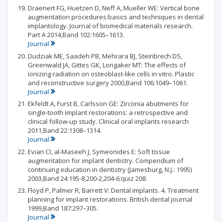
Draenert FG, Huetzen D, Neff A, Mueller WE: Vertical bone
augmentation procedures:basics and techniques in dental
implantology. Journal of biomedical materials research.
Part A 2014,Band 102:1605–1613.
Journal
Dudziak ME, Saadeh PB, Mehrara BJ, Steinbrech DS,
Greenwald JA, Gittes GK, Longaker MT: The effects of
ionizing radiation on osteoblast-like cells in vitro. Plastic
and reconstructive surgery 2000,Band 106:1049–1061.
Journal
Ekfeldt A, Furst B, Carlsson GE: Zirconia abutments for
single-tooth implant restorations: a retrospective and
clinical follow-up study. Clinical oral implants research
2011,Band 22:1308–1314.
Journal
Evian CI, al-Maseeh J, Symeonides E: Soft tissue
augmentation for implant dentistry. Compendium of
continuing education in dentistry (Jamesburg, N.J.: 1995)
2003,Band 24:195-8,200-2,204-6;quiz 208.
Floyd P, Palmer R, Barrett V: Dental implants. 4. Treatment
planning for implant restorations. British dental journal
1999,Band 187:297–305.
Journal