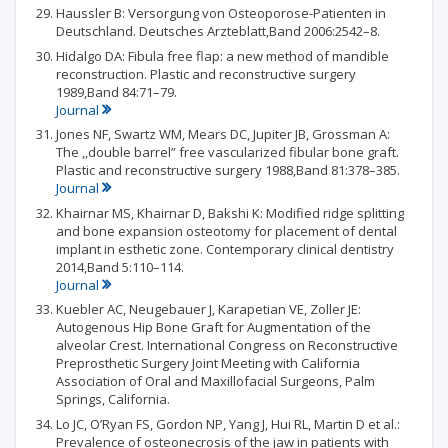
Haussler B: Versorgung von Osteoporose-Patienten in
Deutschland. Deutsches Arzteblatt,Band 2006:2542–8.
Hidalgo DA: Fibula free flap: a new method of mandible
reconstruction. Plastic and reconstructive surgery
1989,Band 84:71–79.
Journal
Jones NF, Swartz WM, Mears DC, Jupiter JB, Grossman A:
The ,,double barrel” free vascularized fibular bone graft.
Plastic and reconstructive surgery 1988,Band 81:378–385.
Journal
Khairnar MS, Khairnar D, Bakshi K: Modified ridge splitting
and bone expansion osteotomy for placement of dental
implant in esthetic zone. Contemporary clinical dentistry
2014,Band 5:110–114.
Journal
Kuebler AC, Neugebauer J, Karapetian VE, Zoller JE:
Autogenous Hip Bone Graft for Augmentation of the
alveolar Crest. International Congress on Reconstructive
Preprosthetic Surgery Joint Meeting with California
Association of Oral and Maxillofacial Surgeons, Palm
Springs, California.
Lo JC, O’Ryan FS, Gordon NP, Yang J, Hui RL, Martin D et al.:
Prevalence of osteonecrosis of the jaw in patients with