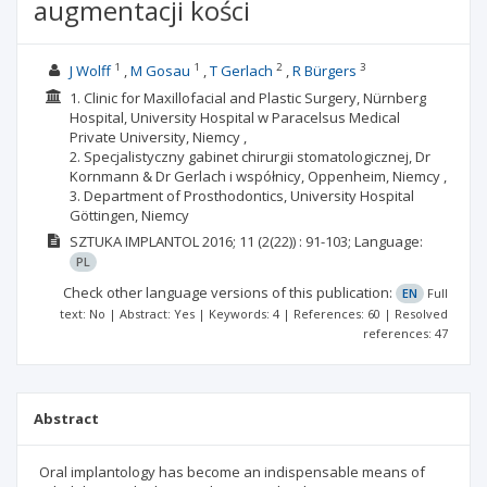
augmentacji kości
1
1
2
3
J Wolff
M Gosau
T Gerlach
R Bürgers
1. Clinic for Maxillofacial and Plastic Surgery, Nürnberg
Hospital, University Hospital w Paracelsus Medical
Private University, Niemcy ,
2. Specjalistyczny gabinet chirurgii stomatologicznej, Dr
Kornmann & Dr Gerlach i współnicy, Oppenheim, Niemcy ,
3. Department of Prosthodontics, University Hospital
Göttingen, Niemcy
SZTUKA IMPLANTOL
2016; 11
(2(22))
: 91-103;
Language:
PL
Check other language versions of this publication:
EN
Full
text: No | Abstract: Yes | Keywords: 4 | References: 60 | Resolved
references: 47
Abstract
Oral implantology has become an indispensable means of