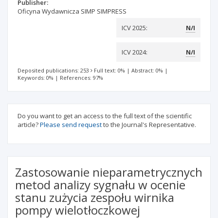
Publisher:
Oficyna Wydawnicza SIMP SIMPRESS
ICV 2025:
N/I
ICV 2024:
N/I
Deposited publications: 253
Full text: 0%
|
Abstract: 0%
|
Keywords: 0%
|
References: 97%
Do you want to get an access to the full text of the scientific
article?
Please send request
to the Journal's Representative.
Zastosowanie nieparametrycznych
metod analizy sygnału w ocenie
stanu zużycia zespołu wirnika
pompy wielotłoczkowej