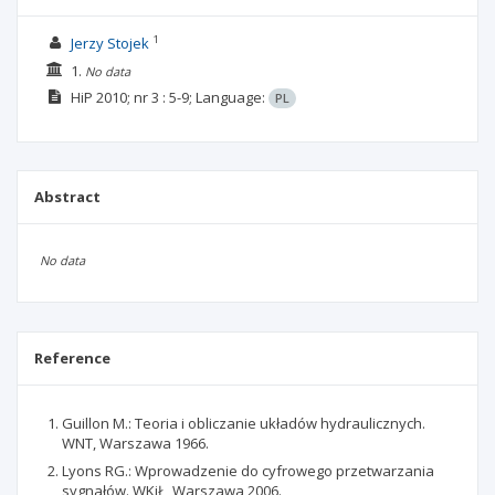
1
Jerzy Stojek
1.
No data
HiP
2010; nr 3
: 5-9;
Language:
PL
Abstract
No data
Reference
Guillon M.: Teoria i obliczanie układów hydraulicznych.
WNT, Warszawa 1966.
Lyons RG.: Wprowadzenie do cyfrowego przetwarzania
sygnałów. WKiŁ, Warszawa 2006.