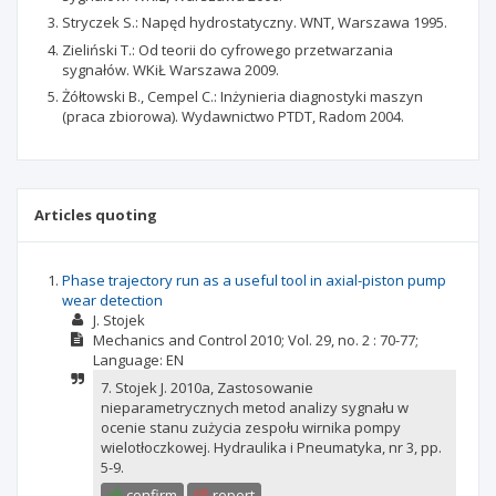
Stryczek S.: Napęd hydrostatyczny. WNT, Warszawa 1995.
Zieliński T.: Od teorii do cyfrowego przetwarzania
sygnałów. WKiŁ Warszawa 2009.
Żółtowski B., Cempel C.: Inżynieria diagnostyki maszyn
(praca zbiorowa). Wydawnictwo PTDT, Radom 2004.
Articles quoting
Phase trajectory run as a useful tool in axial-piston pump
wear detection
J. Stojek
Mechanics and Control
2010; Vol. 29, no. 2
: 70-77;
Language:
EN
7. Stojek J. 2010a, Zastosowanie
nieparametrycznych metod analizy sygnału w
ocenie stanu zużycia zespołu wirnika pompy
wielotłoczkowej. Hydraulika i Pneumatyka, nr 3, pp.
5-9.
confirm
report