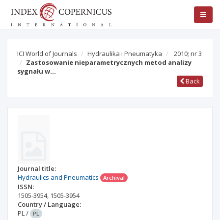
ICI World of Journals
Hydraulika i Pneumatyka
2010; nr 3
Zastosowanie nieparametrycznych metod analizy
sygnału w…
Back
Journal title:
Hydraulics and Pneumatics
Archival
ISSN:
1505-3954
,
1505-3954
Country / Language:
PL
/
PL