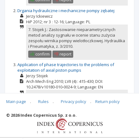
Drgania hydrauliczne i mechaniczne pompy zębatej
Jerzy Ickiewicz
HiP
2012; nr 3
: 12-16;
Language:
PL
7. Stojek J.: Zastosowanie nieparametrycznych
metod analizy sygnału w ocenie stanu zużycia
zespołu wirnika pompy wielotłoczkowej. Hydraulika
i Pneumatyka, z. 3/2010.
confirm
report
Application of phase trajectories to the problems of
exploitation of axial piston pumps
Jerzy Stojek
Arch Mech Eng
2010; LVII
(4)
: 415-430;
DOI:
10.2478/v10180-010-0024-9;
Language:
EN
3. Stojek J. Zastosowanie nieparametrycznych
metod analizy sygnału w ocenie stanu zużycia
Main page
.
Rules
.
Privacy policy
.
Return policy
zespołu wirnika pompy wielotłoczkowej. Hydraulika
i Pneumatyka, nr 3, czerwiec 2010.
© 2026 Index Copernicus Sp. z o.o.
confirm
report