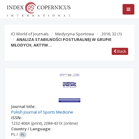
ICI World of Journals
Medycyna Sportowa
2016; 32
(1)
ANALIZA STABILNOŚCI POSTURALNEJ W GRUPIE
MŁODYCH, AKTYW…
Back
Journal title:
Polish Journal of Sports Medicine
ISSN:
1232-406X
(print)
,
2084-431X
(online)
Country / Language:
PL
/
PL