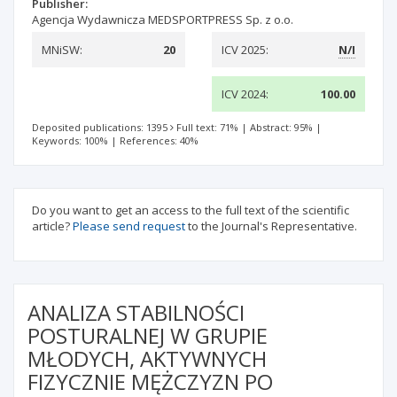
Publisher:
Agencja Wydawnicza MEDSPORTPRESS Sp. z o.o.
MNiSW:
20
ICV 2025:
N/I
ICV 2024:
100.00
Deposited publications: 1395
Full text: 71%
|
Abstract: 95%
|
Keywords: 100%
|
References: 40%
Do you want to get an access to the full text of the scientific
article?
Please send request
to the Journal's Representative.
ANALIZA STABILNOŚCI
POSTURALNEJ W GRUPIE
MŁODYCH, AKTYWNYCH
FIZYCZNIE MĘŻCZYZN PO