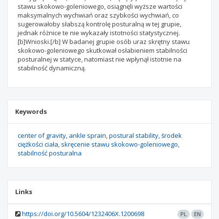
stawu skokowo-goleniowego, osiągnęli wyższe wartości
maksymalnych wychwiań oraz szybkości wychwiań, co
sugerowałoby słabszą kontrolę posturalną w tej grupie,
jednak różnice te nie wykazały istotności statystycznej.
[b]Wnioski.[/b] W badanej grupie osób uraz skrętny stawu
skokowo-goleniowego skutkował osłabieniem stabilności
posturalnej w statyce, natomiast nie wpłynął istotnie na
stabilność dynamiczną.
Keywords
center of gravity
ankle sprain
postural stability
środek
ciężkości ciała
skręcenie stawu skokowo-goleniowego
stabilność posturalna
Links
https://doi.org/10.5604/1232406X.1200698
PL
EN