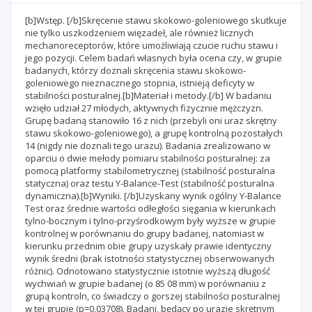
[b]Wstęp. [/b]Skręcenie stawu skokowo-goleniowego skutkuje
nie tylko uszkodzeniem więzadeł, ale również licznych
mechanoreceptorów, które umożliwiają czucie ruchu stawu i
jego pozycji. Celem badań własnych była ocena czy, w grupie
badanych, którzy doznali skręcenia stawu skokowo-
goleniowego nieznacznego stopnia, istnieją deficyty w
stabilności posturalnej.[b]Materiał i metody.[/b] W badaniu
wzięło udział 27 młodych, aktywnych fizycznie mężczyzn.
Grupę badaną stanowiło 16 z nich (przebyli oni uraz skrętny
stawu skokowo-goleniowego), a grupę kontrolną pozostałych
14 (nigdy nie doznali tego urazu). Badania zrealizowano w
oparciu o dwie mełody pomiaru stabilności posturalnej: za
pomocą platformy stabilometrycznej (stabilność posturalna
statyczna) oraz testu Y-Balance-Test (stabilność posturalna
dynamiczna).[b]Wyniki. [/b]Uzyskany wynik ogólny Y-Balance
Test oraz średnie wartości odłegłości sięgania w kierunkach
tylno-bocznym i tylno-przyśrodkowym były wyższe w grupie
kontrolnej w porównaniu do grupy badanej, natomiast w
kierunku przednim obie grupy uzyskały prawie identyczny
wynik średni (brak istotności statystycznej obserwowanych
różnic). Odnotowano statystycznie istotnie wyższą długość
wychwiań w grupie badanej (o 85 08 mm) w porównaniu z
grupą kontroln, co świadczy o gorszej stabilności posturalnej
w tej grupie (p=0,03708). Badani, będący po urazie skrętnym