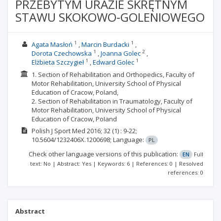
PRZEBYTYM URAZIE SKRĘTNYM
STAWU SKOKOWO-GOLENIOWEGO
1
1
Agata Masłoń
Marcin Burdacki
1
2
Dorota Czechowska
Joanna Golec
1
1
Elżbieta Szczygieł
Edward Golec
1. Section of Rehabilitation and Orthopedics, Faculty of
Motor Rehabilitation, University School of Physical
Education of Cracow, PoIand,
2. Section of Rehabilitation in Traumatology, Faculty of
Motor Rehabilitation, University School of Physical
Education of Cracow, PoIand
Polish J Sport Med
2016; 32
(1)
: 9-22;
10.5604/1232406X.1200698;
Language:
PL
Check other language versions of this publication:
EN
Full
text: No | Abstract: Yes | Keywords: 6 | References: 0 | Resolved
references: 0
Abstract