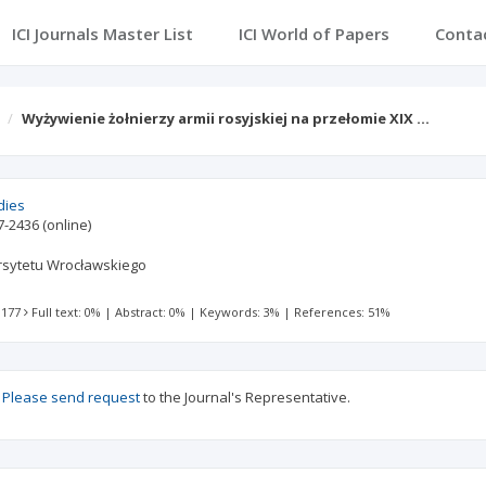
ICI Journals Master List
ICI World of Papers
Conta
Wyżywienie żołnierzy armii rosyjskiej na przełomie XIX …
dies
7-2436
(online)
sytetu Wrocławskiego
 177
Full text: 0%
|
Abstract: 0%
|
Keywords: 3%
|
References: 51%
?
Please send request
to the Journal's Representative.