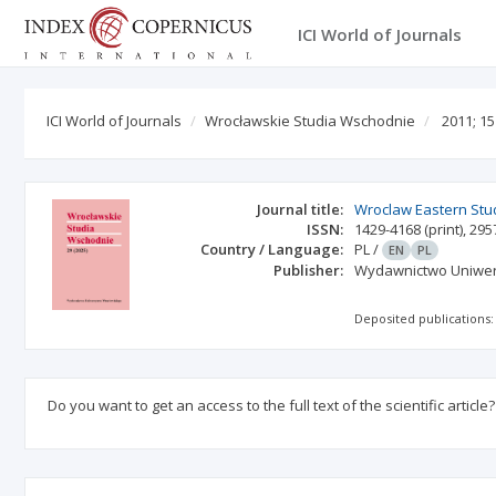
ICI World of Journals
ICI World of Journals
Wrocławskie Studia Wschodnie
2011; 15
Journal title:
Wroclaw Eastern Stu
ISSN:
1429-4168
(print)
,
295
Country / Language:
PL
/
EN
PL
Publisher:
Wydawnictwo Uniwer
Deposited publications:
Do you want to get an access to the full text of the scientific article