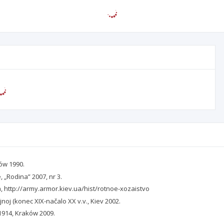
ów 1990.
 „Rodina” 2007, nr 3.
, http://army.armor.kiev.ua/hist/rotnoe-xozaistvo
ojnoj (konec XIX-načalo XX v.v., Kiev 2002.
1914, Kraków 2009.