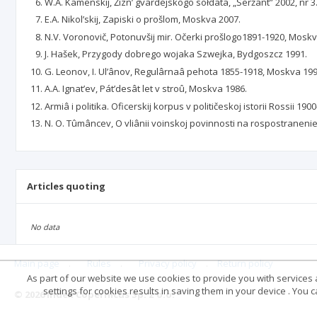
W.A. Kamenskij, Žizn’ gvardejskogo sołdata, „Seržant” 2002, nr 3
E.A. Nikol’skij, Zapiski o prošlom, Moskva 2007.
N.V. Voronovič, Potonuvšij mir. Očerki prošlogo1891-1920, Moskv
J. Hašek, Przygody dobrego wojaka Szwejka, Bydgoszcz 1991.
G. Leonov, I. Ul’ânov, Regulârnaâ pehota 1855-1918, Moskva 199
A.A. Ignat’ev, Pát’desât let v stroû, Moskva 1986.
Armiâ i politika. Oficerskij korpus v političeskoj istorii Rossii 19
N. O. Tûmâncev, O vliânii voinskoj povinnosti na rospostranenie
Articles quoting
No data
Main page
.
Rules
.
Privacy policy
.
Return policy
As part of our website we use cookies to provide you with services at
settings for cookies results in saving them in your device . You
© 2026 Index Copernicus Sp. z o.o.