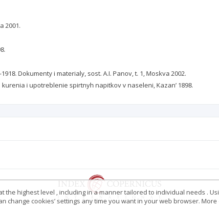
.
a 2001.
8.
00-1918. Dokumenty i materialy, sost. A.I. Panov, t. 1, Moskva 2002.
 kurenia i upotreblenie spirtnyh napitkov v naseleni, Kazan’ 1898.
 the highest level , including in a manner tailored to individual needs . Us
 can change cookies’ settings any time you want in your web browser. More d