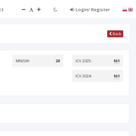
ct
Login/ Register
Back
MNiSW:
20
ICV 2025:
N/I
ICV 2024:
N/I