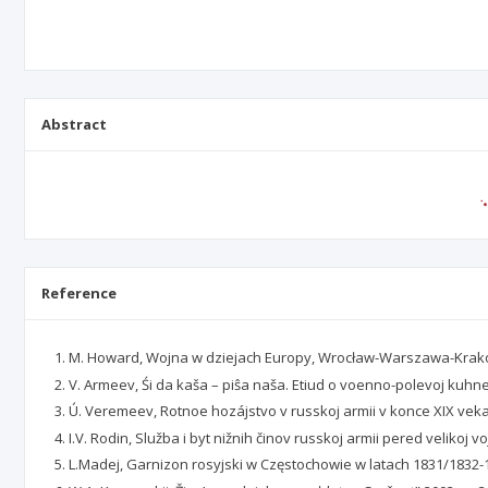
Abstract
Reference
M. Howard, Wojna w dziejach Europy, Wrocław-Warszawa-Krak
V. Armeev, Śi da kaša – piŝa naša. Etiud o voenno-polevoj kuhne,
Ú. Veremeev, Rotnoe hozájstvo v russkoj armii v konce XIX veka
I.V. Rodin, Služba i byt nižnih činov russkoj armii pered velikoj v
L.Madej, Garnizon rosyjski w Częstochowie w latach 1831/1832-