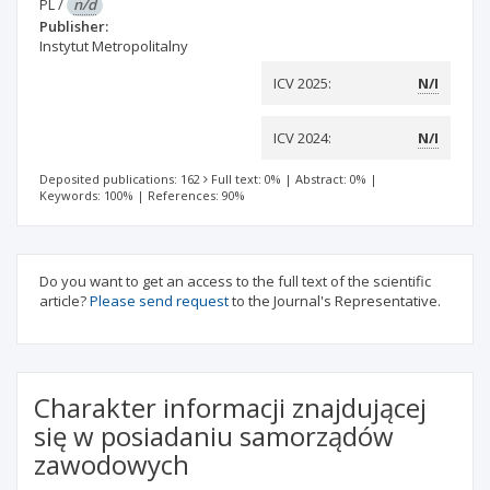
PL
/
n/d
Publisher:
Instytut Metropolitalny
ICV 2025:
N/I
ICV 2024:
N/I
Deposited publications: 162
Full text: 0%
|
Abstract: 0%
|
Keywords: 100%
|
References: 90%
Do you want to get an access to the full text of the scientific
article?
Please send request
to the Journal's Representative.
Charakter informacji znajdującej
się w posiadaniu samorządów
zawodowych