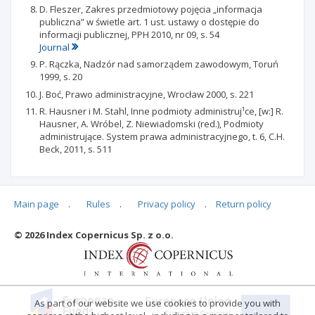
D. Fleszer, Zakres przedmiotowy pojęcia „informacja
publiczna” w świetle art. 1 ust. ustawy o dostępie do
informacji publicznej, PPH 2010, nr 09, s. 54
Journal
P. Rączka, Nadzór nad samorządem zawodowym, Toruń
1999, s. 20
J. Boć, Prawo administracyjne, Wrocław 2000, s. 221
R. Hausner i M. Stahl, Inne podmioty administruj¹ce, [w:] R.
Hausner, A. Wróbel, Z. Niewiadomski (red.), Podmioty
administrujące. System prawa administracyjnego, t. 6, C.H.
Beck, 2011, s. 511
Main page
.
Rules
.
Privacy policy
.
Return policy
Articles quoting
© 2026 Index Copernicus Sp. z o.o.
No data
As part of our website we use cookies to provide you with