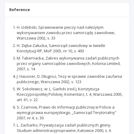
Reference
H. Izdebski, Sprawowanie pieczy nad należytym
wykonywaniem zawodu przez samorządy zawodowe,
Warszawa 2002, s. 33
H. Zięba-Załucka, Samorząd zawodowy w świetle
Konstytucji RP, MoP 2005, nr 10, s. 493
M. Tabernacka, Zakres wykonywania zadań publicznych
przez organy samorządów zawodowych, Kolonia Limited,
2007, s. 14
J. Hausner, D. Długosz, Tezy w sprawie zawodów zaufania
publicznego, Warszawa 2002, s. 123
W. Sokolewicz, w: L. Garlicki (red.), Konstytucja
Rzeczypospolitej Polskiej. Komentarz, t. 4, Warszawa 2005,
art. 61, s. 22
S. Czarnow, Prawo do informacji publicznej w Polsce a
wymogi prawa europejskiego, „Samorząd Terytorialny”
2007, nr 4, s. 30
L. Zacharko, Prywatyzacja zadań publicznych gminy.
Studium administracyjnoprawne, Katowice 2000, s. 6