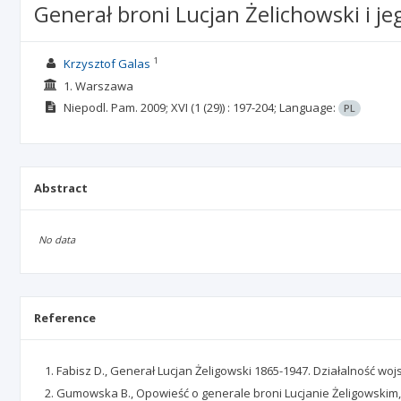
Generał broni Lucjan Żelichowski i je
1
Krzysztof Galas
1. Warszawa
Niepodl. Pam.
2009; XVI
(1 (29))
: 197-204;
Language:
PL
Abstract
No data
Reference
Fabisz D., Generał Lucjan Żeligowski 1865-1947. Działalność w
Gumowska B., Opowieść o generale broni Lucjanie Żeligowskim, c