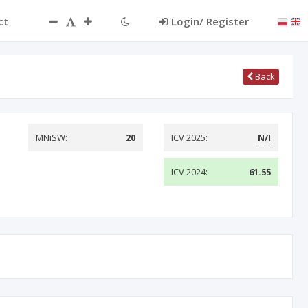
ct
Login/ Register
Back
MNiSW:
20
ICV 2025:
N/I
ICV 2024:
61.55