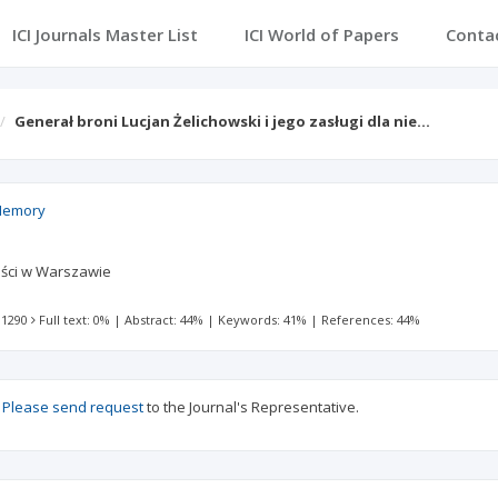
ICI Journals Master List
ICI World of Papers
Conta
Generał broni Lucjan Żelichowski i jego zasługi dla nie…
Memory
ści w Warszawie
 1290
Full text: 0%
|
Abstract: 44%
|
Keywords: 41%
|
References: 44%
?
Please send request
to the Journal's Representative.