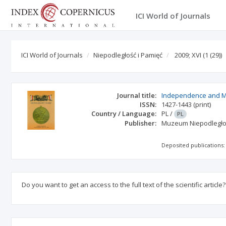
ICI World of Journals
ICI World of Journals
Niepodległość i Pamięć
2009; XVI
(1 (29))
Journal title:
Independence and 
ISSN:
1427-1443
(print)
Country / Language:
PL
/
PL
Publisher:
Muzeum Niepodległo
Deposited publications:
Do you want to get an access to the full text of the scientific article