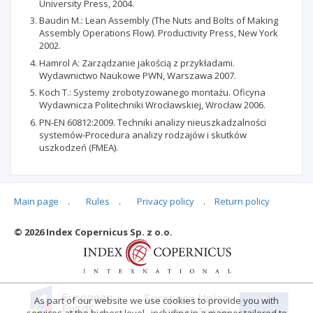
University Press, 2004.
Baudin M.: Lean Assembly (The Nuts and Bolts of Making
Assembly Operations Flow). Productivity Press, New York
2002.
Hamrol A: Zarządzanie jakością z przykładami.
Wydawnictwo Naukowe PWN, Warszawa 2007.
Koch Т.: Systemy zrobotyzowanego montażu. Oficyna
Wydawnicza Politechniki Wrocławskiej, Wrocław 2006.
PN-EN 60812:2009. Techniki analizy nieuszkadzalności
systemów-Procedura analizy rodzajów i skutków
uszkodzeń (FMEA).
Main page
.
Rules
.
Privacy policy
.
Return policy
Articles quoting
© 2026 Index Copernicus Sp. z o.o.
No data
As part of our website we use cookies to provide you with