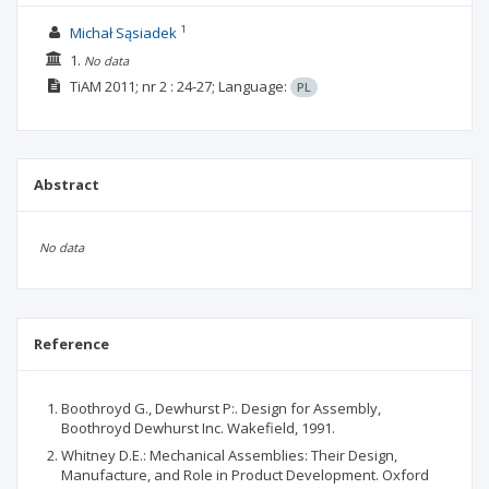
1
Michał Sąsiadek
1.
No data
TiAM
2011; nr 2
: 24-27;
Language:
PL
Abstract
No data
Reference
Boothroyd G., Dewhurst P:. Design for Assembly,
Boothroyd Dewhurst Inc. Wakefield, 1991.
Whitney D.E.: Mechanical Assemblies: Their Design,
Manufacture, and Role in Product Development. Oxford