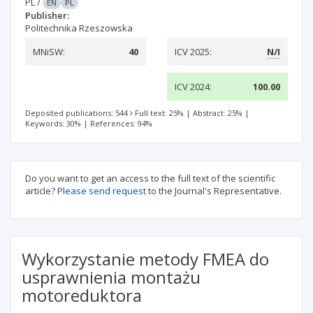
PL
/
EN
PL
Publisher:
Politechnika Rzeszowska
MNiSW:
40
ICV 2025:
N/I
ICV 2024:
100.00
Deposited publications: 544
Full text: 25%
|
Abstract: 25%
|
Keywords: 30%
|
References: 94%
Do you want to get an access to the full text of the scientific
article?
Please send request
to the Journal's Representative.
Wykorzystanie metody FMEA do
usprawnienia montażu
motoreduktora