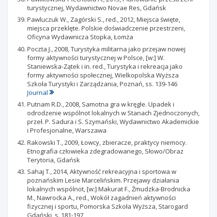
turystycznej, Wydawnictwo Novae Res, Gdańsk
Pawluczuk W., Zagórski S., red., 2012, Miejsca święte,
miejsca przeklęte. Polskie doświadczenie przestrzeni,
Oficyna Wydawnicza Stopka, Łomża
Poczta J., 2008, Turystyka militarna jako przejaw nowej
formy aktywności turystycznej w Polsce, [w:] W.
Staniewska-Zątek i in. red., Turystyka i rekreacja jako
formy aktywności społecznej, Wielkopolska Wyższa
Szkoła Turystyki i Zarządzania, Poznań, ss. 139-146
Journal
Putnam R.D., 2008, Samotna gra w kręgle. Upadek i
odrodzenie wspólnot lokalnych w Stanach Zjednoczonych,
przeł. P. Sadura i S. Szymański, Wydawnictwo Akademickie
i Profesjonalne, Warszawa
Rakowski T., 2009, Łowcy, zbieracze, praktycy niemocy.
Etnografia człowieka zdegradowanego, Słowo/Obraz
Terytoria, Gdańsk
Sahaj T., 2014, Aktywność rekreacyjna i sportowa w
poznańskim Lesie Marcelińskim. Przejawy działania
lokalnych wspólnot, [w:] Makurat F., Żmudzka-Brodnicka
M., Nawrocka A., red., Wokół zagadnień aktywności
fizycznej i sportu, Pomorska Szkoła Wyższa, Starogard
Gdański, s. 181-197