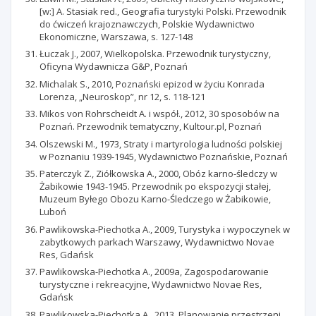
[w:] A. Stasiak red., Geografia turystyki Polski. Przewodnik
do ćwiczeń krajoznawczych, Polskie Wydawnictwo
Ekonomiczne, Warszawa, s. 127-148
Łuczak J., 2007, Wielkopolska. Przewodnik turystyczny,
Oficyna Wydawnicza G&P, Poznań
Michalak S., 2010, Poznański epizod w życiu Konrada
Lorenza, „Neuroskop”, nr 12, s. 118-121
Mikos von Rohrscheidt A. i współ., 2012, 30 sposobów na
Poznań. Przewodnik tematyczny, Kultour.pl, Poznań
Olszewski M., 1973, Straty i martyrologia ludności polskiej
w Poznaniu 1939-1945, Wydawnictwo Poznańskie, Poznań
Paterczyk Z., Ziółkowska A., 2000, Obóz karno-śledczy w
Żabikowie 1943-1945. Przewodnik po ekspozycji stałej,
Muzeum Byłego Obozu Karno-Śledczego w Żabikowie,
Luboń
Pawlikowska-Piechotka A., 2009, Turystyka i wypoczynek w
zabytkowych parkach Warszawy, Wydawnictwo Novae
Res, Gdańsk
Pawlikowska-Piechotka A., 2009a, Zagospodarowanie
turystyczne i rekreacyjne, Wydawnictwo Novae Res,
Gdańsk
Pawlikowska-Piechotka A., 2013, Planowanie przestrzeni