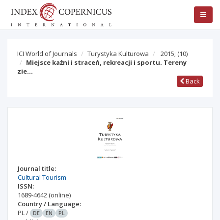
ICI World of Journals
Turystyka Kulturowa
2015;
(10)
Miejsce kaźni i straceń, rekreacji i sportu. Tereny
zie…
Back
Journal title:
Cultural Tourism
ISSN:
1689-4642
(online)
Country / Language:
PL
/
DE
EN
PL