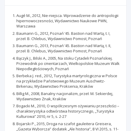
Augé M., 2012, Nie-niejsca. Wprowadzenie do antropologii
hipernowoczesności, Wydawnictwo Naukowe PWN,
Warszawa
Baumann G., 2012, Poznań ’45. Bastion nad Wartą, t. I,
przeł. B. Chlebus, Wydawnictwo Pomost, Poznań
Baumann G., 2013, Poznań ’45. Bastion nad Wartą, t. II,
przeł. B. Chlebus, Wydawnictwo Pomost, Poznań
Bączyk J., Bilski A., 2005, Na stoku Cytadeli Poznańskiej.
Przewodnik po cmentarzach, Wielkopolskie Muzeum Walk
Niepodległościowych, Poznań
Berbeka J. red., 2012, Turystyka martyrologiczna w Polsce
na przykładzie Państwowego Muzeum Auschwitz-
Birkenau, Wydawnictwo Proksenia, Kraków
Billig M., 2008, Banalny nacjonalizm, przeł. M. Sekierdej,
Wydawnictwo Znak, Kraków
Bogacki M., 2010, O współczesnym ożywianiu przeszłości –
charakterystyka odtwórstwa historycznego, „Turystyka
Kulturowa” 2010, nr 5, s. 2-27
Bojarski P., 2015, Droga na szafot gauleitera Greisera,
„Gazeta Wyborcza” dodatek „Ale historia”, 8 VI 2015, s. 11-