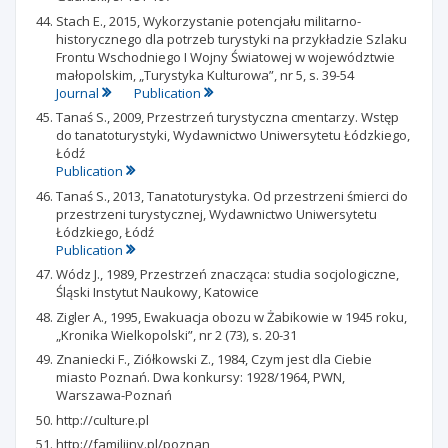
Stach E., 2015, Wykorzystanie potencjału militarno-
historycznego dla potrzeb turystyki na przykładzie Szlaku
Frontu Wschodniego I Wojny Światowej w województwie
małopolskim, „Turystyka Kulturowa”, nr 5, s. 39-54
Journal
Publication
Tanaś S., 2009, Przestrzeń turystyczna cmentarzy. Wstęp
do tanatoturystyki, Wydawnictwo Uniwersytetu Łódzkiego,
Łódź
Publication
Tanaś S., 2013, Tanatoturystyka. Od przestrzeni śmierci do
przestrzeni turystycznej, Wydawnictwo Uniwersytetu
Łódzkiego, Łódź
Publication
Wódz J., 1989, Przestrzeń znacząca: studia socjologiczne,
Śląski Instytut Naukowy, Katowice
Zigler A., 1995, Ewakuacja obozu w Żabikowie w 1945 roku,
„Kronika Wielkopolski”, nr 2 (73), s. 20-31
Znaniecki F., Ziółkowski Z., 1984, Czym jest dla Ciebie
miasto Poznań. Dwa konkursy: 1928/1964, PWN,
Warszawa-Poznań
http://culture.pl
http://familijny.pl/poznan