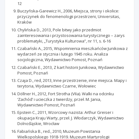
12
Buczyńska-Garewicz H., 2006, Miejsca, strony i okolice:
przyczynek do fenomenologii przestrzeni, Universitas,
Kraków
Chylińska D., 2013, Pole bitwy jako przedmiot
zainteresowania i przystosowania turystycznego – zarys
problematyki, „Turystyka Kulturowa”, nr 11, s. 6-16
Czabański A., 2015, Wspomnienia mieszkańców Junikowa z
wydarzeń ze stycznia i lutego 1945 roku. Analiza
socjologiczna, Wydawnictwo Pomost, Poznań
Czabański E., 2013, Z kart historii Junikowa, Wydawnictwo
Pomost, Poznań
Czaja D., red, 2013, Inne przestrzenie, inne miejsca. Mapy i
terytoria, Wydawnictwo Czarne, Wołowiec
Döllner H., 2012, Fort Strotha (VIIa). Walki na odcinku
‘Zachód’ i ucieczka z twierdzy, przeł. M. Jania,
Wydawnictwo Pomost, Poznań
Epstein C., 2011, Wzorcowy nazista: Arthur Greiser i
okupacja Kraju Warty, przeł. J. Włodarczyk, Wydawnictwo
Dolnośląskie, Wrocław
Fabiańska B., red., 2010, Muzeum Powstania
Wielkopolskiego 1918-1919. Muzeum Martyrologii