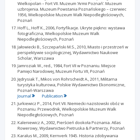
Wielkopolan – Fort VII. Muzeum ‘Armii Poznań’. Muzeum
uzbrojenia. Muzeum Powstania Poznańskiego – czerwiec
1956, Wielkopolskie Muzeum Walk Niepodległościowych,
Poznań
Hoff L., Hoff K., 2006, Fortyfikacje. Ukryte piękno: wystawa
fotograficzna, Wielkopolskie Muzeum Walk
Niepodległościowych, Poznań
Jałowiecki B., Szczepański M.S., 2010, Miasto i przestrzeń w
perspektywie socjologicznej, Wydawnictwo Naukowe
Scholar, Warszawa
Jamroziak W., red., 1984, Fort VII w Poznaniu. Miejsce
Pamięci Narodowej, Muzeum Fortu VII, Poznań
Jędrysiak T., Mikos von Rohrscheidt A., 2011, Militarna
turystyka kulturowa, Polskie Wydawnictwo Ekonomiczne,
Poznań-Warszawa
Journal
Publication
Jurkiewicz P., 2014, Fort VII. Niemiecki nazistowski obóz w
Poznaniu. Przewodnik, Wielkopolskie Muzeum Walk
Niepodległościowych, Poznań
Kaleniewicz A., 2002, Pierścień dookoła Poznania. Atlas
Rowerowy, Wydawnictwo Pietruska & Partnerzy, Poznań
Karalus M., 2009, Kernverk 1945. Historia zdobywania