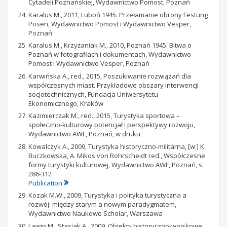
Cytadeli Poznańskiej, Wydawnictwo Pomost, Poznań
Karalus M., 2011, Luboń 1945. Przełamanie obrony Festung
Posen, Wydawnictwo Pomost i Wydawnictwo Vesper,
Poznań
Karalus M., Krzyżaniak M., 2010, Poznań 1945. Bitwa o
Poznań w fotografiach i dokumentach, Wydawnictwo
Pomost i Wydawnictwo Vesper, Poznań
Karwińska A., red., 2015, Poszukiwanie rozwiązań dla
współczesnych miast. Przykładowe obszary interwencji
socjotechnicznych, Fundacja Uniwersytetu
Ekonomicznego, Kraków
Kazimierczak M., red., 2015, Turystyka sportowa –
społeczno-kulturowy potencjał i perspektywy rozwoju,
Wydawnictwo AWF, Poznań, w druku
Kowalczyk A., 2009, Turystyka historyczno-militarna, [w:] K.
Buczkowska, A. Mikos von Rohrscheidt red., Współczesne
formy turystyki kulturowej, Wydawnictwo AWF, Poznań, s.
286-312
Publication
Kozak M.W., 2009, Turystyka i polityka turystyczna a
rozwój: między starym a nowym paradygmatem,
Wydawnictwo Naukowe Scholar, Warszawa
Lawin M., Stasiak A., 2009, Obiekty historyczno-wojskowe,