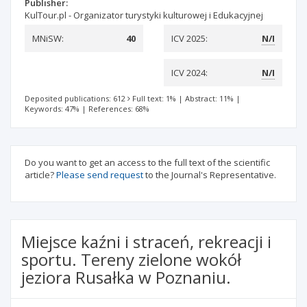
Publisher:
KulTour.pl - Organizator turystyki kulturowej i Edukacyjnej
MNiSW:
40
ICV 2025:
N/I
ICV 2024:
N/I
Deposited publications: 612
Full text: 1%
|
Abstract: 11%
|
Keywords: 47%
|
References: 68%
Do you want to get an access to the full text of the scientific
article?
Please send request
to the Journal's Representative.
Miejsce kaźni i straceń, rekreacji i
sportu. Tereny zielone wokół
jeziora Rusałka w Poznaniu.