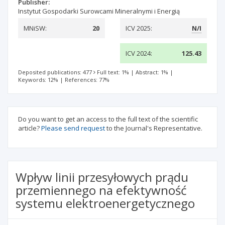
Publisher:
Instytut Gospodarki Surowcami Mineralnymi i Energią
MNiSW:
20
ICV 2025:
N/I
ICV 2024:
125.43
Deposited publications: 477
Full text: 1%
|
Abstract: 1%
|
Keywords: 12%
|
References: 77%
Do you want to get an access to the full text of the scientific
article?
Please send request
to the Journal's Representative.
Wpływ linii przesyłowych prądu
przemiennego na efektywność
systemu elektroenergetycznego