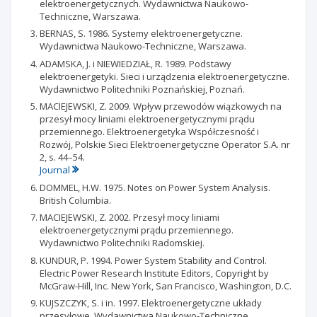
elektroenergetycznych. Wydawnictwa Naukowo-
Techniczne, Warszawa.
BERNAS, S. 1986. Systemy elektroenergetyczne.
Wydawnictwa Naukowo-Techniczne, Warszawa.
ADAMSKA, J. i NIEWIEDZIAŁ, R. 1989. Podstawy
elektroenergetyki. Sieci i urządzenia elektroenergetyczne.
Wydawnictwo Politechniki Poznańskiej, Poznań.
MACIEJEWSKI, Z. 2009. Wpływ przewodów wiązkowych na
przesył mocy liniami elektroenergetycznymi prądu
przemiennego. Elektroenergetyka Współczesność i
Rozwój, Polskie Sieci Elektroenergetyczne Operator S.A. nr
2, s. 44–54.
Journal
DOMMEL, H.W. 1975. Notes on Power System Analysis.
British Columbia.
MACIEJEWSKI, Z. 2002. Przesył mocy liniami
elektroenergetycznymi prądu przemiennego.
Wydawnictwo Politechniki Radomskiej.
KUNDUR, P. 1994. Power System Stability and Control.
Electric Power Research Institute Editors, Copyright by
McGraw-Hill, Inc. New York, San Francisco, Washington, D.C.
KUJSZCZYK, S. i in. 1997. Elektroenergetyczne układy
przesyłowe. Wydawnictwa Naukowo-Techniczne,