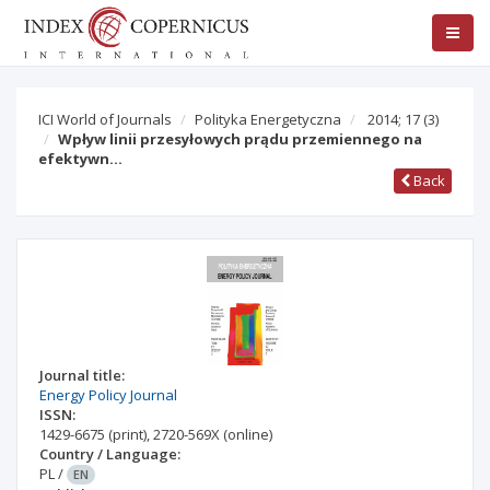
ICI World of Journals
Polityka Energetyczna
2014; 17
(3)
Wpływ linii przesyłowych prądu przemiennego na
efektywn…
Back
Journal title:
Energy Policy Journal
ISSN:
1429-6675
(print)
,
2720-569X
(online)
Country / Language:
PL
/
EN