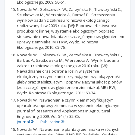
Ekologicznego, 2009: 50-61.
Nowacki W., Goliszewski W., Zarzyńska K., Trawczyński C.,
Szutkowska M., Wierzbicka A., Barbaś P.: Streszczenia
wyników badań z zakresu rolnictwa ekologicznego
realizowanych w 2009 roku. [W]: Poprawa efektywności
produkcji roślinnej w systemie ekologicznym poprzez
stosowanie nawadniania ze szczególnym uwzględnieniem
uprawy ziemniaka. MR i RW, Wydz. Rolnictwa
Ekologicznego, 2010: 65-76.
Nowacki W., Goliszewski W., Zarzyńska K., Trawczyński C.,
Barbaś P., Szutkowska M., Wierzbicka A.: Wyniki badań z
zakresu rolnictwa ekologicznego w 2010 roku. [W]:
Nawadnianie oraz ochrona roślin w systemie
ekologicznym czynnikami utrzymującymi wysoką żyzność
gleby oraz stabilizującymi i poprawiającymi jakość plonów
(ze szczególnym uwzględnieniem ziemniaka). MR i RW,
Wydz. Rolnictwa Ekologicznego, 2011: 63-74.
Nowacki W.: Nawadnianie czynnikiem modyfikującym
opłacalność uprawy ziemniaka w systemie ekologicznym.
Journal of Research and Applications in Agricultural
Engineering, 2009, Vol. 54 (4): 32-35.
Journal
Publication
Nowacki W.: Nawadnianie plantacji ziemniaka w różnych
systemach produkcji. Wyd. IHAR-PIB Radzików, Oddział