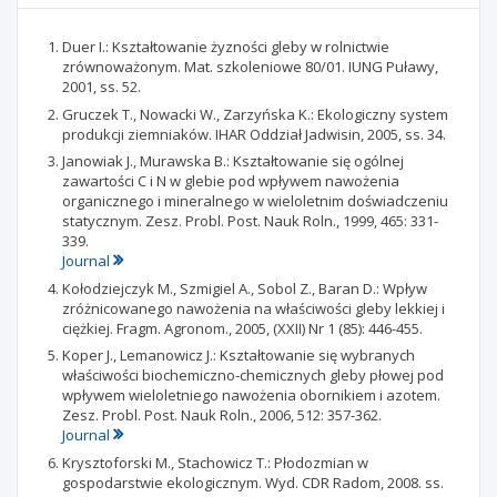
Duer I.: Kształtowanie żyzności gleby w rolnictwie
zrównoważonym. Mat. szkoleniowe 80/01. IUNG Puławy,
2001, ss. 52.
Gruczek T., Nowacki W., Zarzyńska K.: Ekologiczny system
produkcji ziemniaków. IHAR Oddział Jadwisin, 2005, ss. 34.
Janowiak J., Murawska B.: Kształtowanie się ogólnej
zawartości C i N w glebie pod wpływem nawożenia
organicznego i mineralnego w wieloletnim doświadczeniu
statycznym. Zesz. Probl. Post. Nauk Roln., 1999, 465: 331-
339.
Journal
Kołodziejczyk M., Szmigiel A., Sobol Z., Baran D.: Wpływ
zróżnicowanego nawożenia na właściwości gleby lekkiej i
ciężkiej. Fragm. Agronom., 2005, (XXII) Nr 1 (85): 446-455.
Koper J., Lemanowicz J.: Kształtowanie się wybranych
właściwości biochemiczno-chemicznych gleby płowej pod
wpływem wieloletniego nawożenia obornikiem i azotem.
Zesz. Probl. Post. Nauk Roln., 2006, 512: 357-362.
Journal
Krysztoforski M., Stachowicz T.: Płodozmian w
gospodarstwie ekologicznym. Wyd. CDR Radom, 2008. ss.