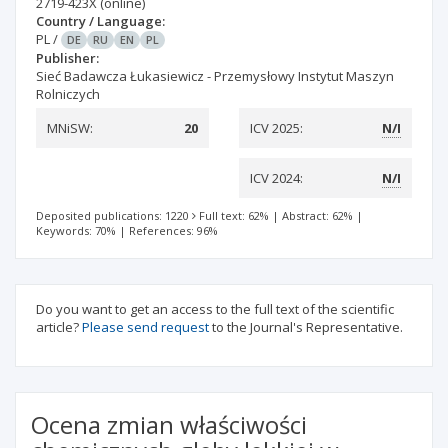
2719-423X
(online)
Country / Language:
PL
/
DE
RU
EN
PL
Publisher:
Sieć Badawcza Łukasiewicz - Przemysłowy Instytut Maszyn
Rolniczych
MNiSW:
20
ICV 2025:
N/I
ICV 2024:
N/I
Deposited publications: 1220
Full text: 62%
|
Abstract: 62%
|
Keywords: 70%
|
References: 96%
Do you want to get an access to the full text of the scientific
article?
Please send request
to the Journal's Representative.
Ocena zmian właściwości