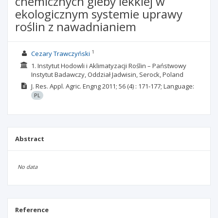
chemicznych gleby lekkiej w
ekologicznym systemie uprawy
roślin z nawadnianiem
1
Cezary Trawczyński
1. Instytut Hodowli i Aklimatyzacji Roślin – Państwowy
Instytut Badawczy, Oddział Jadwisin, Serock, Poland
J. Res. Appl. Agric. Engng
2011; 56
(4)
: 171-177;
Language:
PL
Abstract
No data
Reference