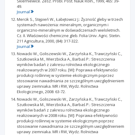
Skierniewice. Zesz. Probl. Post. Nauk Roln., 1999, 465: 39-
49.
Journal
Mercik S., Stępień W., Łabętowicz J.: Żyzność gleby w trzech
systemach nawożenia: mineralnym, organicznym i
organiczno-mineralnym w doświadczeniach wieloletnich.
Cz. II. Właściwości chemiczne gleb. Folia Univ. Agric. Stetin.
211 Agricultura, 2000, (84): 317-322.
Journal
Nowacki W., Goliszewski W., Zarzyńska K., Trawczyński C.,
Szutkowska M., Wierzbicka A., Barbaś P.: Streszczenia
wyników badań z zakresu rolnictwa ekologicznego
realizowanych w 2007 roku. [W]: Poprawa efektywności
produkcji roślinnej w systemie ekologicznym poprzez
stosowanie nawadniania ze szczególnym uwzględnieniem
uprawy ziemniaka. MR i RW, Wydz. Rolnictwa
Ekologicznego, 2008: 63-72.
Nowacki W., Goliszewski W., Zarzyńska K., Trawczyński C.,
Szutkowska M., Wierzbicka A., Barbaś P.: Streszczenia
wyników badań z zakresu rolnictwa ekologicznego
realizowanych w 2008 roku. [W]: Poprawa efektywności
produkcji roślinnej w systemie ekologicznym poprzez
stosowanie nawadniania ze szczególnym uwzględnieniem
uprawy ziemniaka. MR i RW, Wydz. Rolnictwa