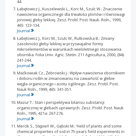
44.
Łabętowicz J., Kuszelewski L., Korc M., Szulc W.: Znaczenie
nawożenia organicznego dla trwałości plonów i równowagi
jonowej gleby lekkiej. Zesz. Probl. Post. Nauk. Roln., 1999,
465: 123-134.
Journal
Łabętowicz J., Korc M., Szulc W., Rutkowska B.: Zmiany
zasobności gleby lekkiej w przyswajalne formy
mikroelementów w warunkach wieloletniego stosowania
obornika. Folia Univ. Agric. Stetin. 211 Agricultura, 2000, (84):
241-244.
Journal
Maćkowiak Cz., Żebrowski J.: Wpływ nawożenia obornikiem
i doboru roślin w zmianowaniu na zawartość w glebie
węgla organicznego i azotu ogólnego. Zesz. Probl. Post.
Nauk Roln., 1999, 465: 341-351.
Journal
Mazur T.: Stan i perspektywa bilansu substancji
organicznej w glebach uprawnych. Zesz. Probl. Post. Nauk
Roln., 1995, 421a: 267-276.
Journal
Mercik S., Stępień W., Gębski M.: Yield of plants and some
chemical properties of soil in 75-years field experiments in