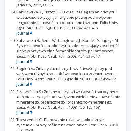
Jadwisin, 2010, ss. 56.
Rabikowska B., Piszcz U.: Zakres i zasięg zmian odczynu i
właściwości sorpcyjnych w glebie płowej pod wpływem
długoletniego nawożenia obornikiem i azotem. Folia Univ.
Agric. Stetin. 211 Agricultura, 2000, (84): 423-428.
Journal
Rutkowska B., Szulc W., Łabętowicz J., Korc M., Sałajczyk M.:
System nawożenia jako czynnik determinujący zasobność
gleby w przyswajalne formy składników pokarmowych.
Zesz. Probl. Post. Nauk Roln., 2002, 484: 537-547.
Journal
Stępień A.: Zmiany chemicznych właściwości gleby pod
wpływem różnych sposobów nawożenia w zmianowaniu.
Folia Univ. Agric. Stetin. 211 Agricultura, 2000, (84): 459-464.
Journal
Strączyńska S.: Zmiany odczynu i właściwości sorpcyjnych
gleb piaszczystych pod wpływem wieloletniego nawożenia
mineralnego, organicznego i organiczno-mineralnego.
Zesz. Probl. Post. Nauk Roln., 1998, 456: 165-168.
Journal
Trawczyński C.: Plonowanie roślin w ekologicznym
systemie uprawy roślin z nawadnianiem. Por. Gosp., 2010,
nr 6: 26-28.