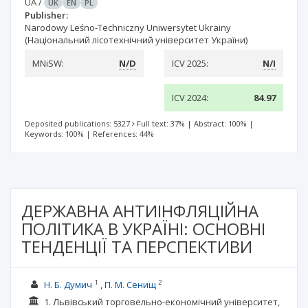
UA
/
UK
EN
PL
Publisher:
Narodowy Leśno-Techniczny Uniwersytet Ukrainy
(Національний лісотехнічний університет України)
MNiSW:
N/D
ICV 2025:
N/I
ICV 2024:
84.97
Deposited publications: 5327
Full text: 37%
|
Abstract: 100%
|
Keywords: 100%
|
References: 44%
ДЕРЖАВНА АНТИІНФЛЯЦІЙНА
ПОЛІТИКА В УКРАЇНІ: ОСНОВНІ
ТЕНДЕНЦІЇ ТА ПЕРСПЕКТИВИ
1
2
Н. Б. Думич
П. М. Сенищ
1. Львівський торговельно-економічний університет,