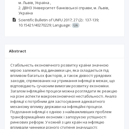
м. Львів, Україна ,
2. ДВНЗ Університет банківської справи, м. Львів,
Україна
Scientific Bulletin of UNFU
2017; 27
(2)
: 137-139;
10.15421/40270229;
Language:
UA
Abstract
Стабільність економічного розвитку країни значною
мірою залежить від динаміки цін, яка складається під
впливом багатьох факторів, а також дієвості урядових
заходів, спрямованих на утримання інфляції в межах, що
відповідають сучасним вимогам розвитку економіки.
Загалом інфляційні процеси можна розглядати як реакцію
на різні аспекти макроекономічної нестабільності. Аналіз
інфляції є потрібним для застосування адекватного
механізму впливу держави на інфляційні процеси.
Подолання інфляції є однією з найважливіших проблем
трансформаційних економік і запорукою успішності
ринкових реформ. У кожній з цих країн на інфляцію
впливали чинники різного ступеня значущості: