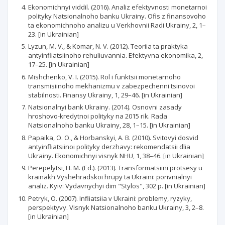
Ekonomichnyi viddil. (2016). Analiz efektyvnosti monetarnoi
polityky Natsionalnoho banku Ukrainy. Ofis z finansovoho
ta ekonomichnoho analizu u Verkhovnii Radi Ukrainy, 2, 1–
23. [in Ukrainian]
Lyzun, M. V., & Komar, N. V. (2012). Teoriia ta praktyka
antyinfliatsiinoho rehuliuvannia. Efektyvna ekonomika, 2,
17–25. [in Ukrainian]
Mishchenko, V. I. (2015). Rol i funktsii monetarnoho
transmisiinoho mekhanizmu v zabezpechenni tsinovoi
stabilnosti. Finansy Ukrainy, 1, 29–46. [in Ukrainian]
Natsionalnyi bank Ukrainy. (2014). Osnovni zasady
hroshovo-kredytnoi polityky na 2015 rik. Rada
Natsionalnoho banku Ukrainy, 28, 1–15. [in Ukrainian]
Papaika, O. O., & Horbanskyi, A. B. (2010). Svitovyi dosvid
antyinfliatsiinoi polityky derzhavy: rekomendatsii dlia
Ukrainy. Ekonomichnyi visnyk NHU, 1, 38–46. [in Ukrainian]
Perepelytsi, H. M. (Ed.). (2013). Transformatsiini protsesy u
krainakh Vyshehradskoi hrupy ta Ukraini: porivnialnyi
analiz. Kyiv: Vydavnychyi dim "Stylos", 302 p. [in Ukrainian]
Petryk, O. (2007). Infliatsiia v Ukraini: problemy, ryzyky,
perspektyvy. Visnyk Natsionalnoho banku Ukrainy, 3, 2–8.
[in Ukrainian]