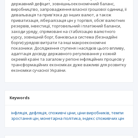
державний дефіцит, зовнішньоекономічний баланс,
виробництво, запровадження власної грошової одиниці, її
девальвація та прив'язка до інших валют, а також
приватизація, лібералізація цін у торгівлі, обсяг валютних
резервів, інвестиції, торговельний і платіжний баланси,
заходи уряду, спрямовані на стабілізацію валютного
курсу, зовнішній борг, банківська система (безнадійні
борги) урядові витрати та інші макроекономічні
показники. Дослідження ступеня і наслідків цього впливу,
адаптація досвіду державного регулювання у кожній
окремій країні та загалом у регіоні інфляційних процесів у
трансформаційних економіках дуже важливі для розвитку
економіки сучасної України.
Keywords
інфляція
дефляція
споживчі ціни
ціни виробників
темпи
зростання цін
монетарна політика
індекс споживчих цін