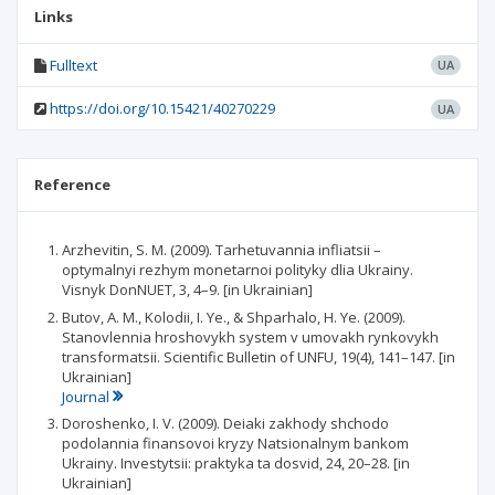
Links
Fulltext
UA
https://doi.org/10.15421/40270229
UA
Reference
Arzhevitin, S. M. (2009). Tarhetuvannia infliatsii –
optymalnyi rezhym monetarnoi polityky dlia Ukrainy.
Visnyk DonNUET, 3, 4–9. [in Ukrainian]
Butov, A. M., Kolodii, I. Ye., & Shparhalo, H. Ye. (2009).
Stanovlennia hroshovykh system v umovakh rynkovykh
transformatsii. Scientific Bulletin of UNFU, 19(4), 141–147. [in
Ukrainian]
Journal
Doroshenko, I. V. (2009). Deiaki zakhody shchodo
podolannia finansovoi kryzy Natsionalnym bankom
Ukrainy. Investytsii: praktyka ta dosvid, 24, 20–28. [in
Ukrainian]