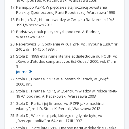
1970”, pod red. A. Paczkowski, Warszawa 2003
Pamięć po PZPR. W pięćdziesiątą rocznicę powstania
Polskiej Zjednoczonej Partii Robotniczej, Warszawa 1998
Pichoja R. G., Historia władzy w Związku Radzieckim 1945-
1991,Warszawa 2011
Podstawy nauk politycznych pod red. A. Bodnar,
Warszawa 1977
Reperowicz S., Spotkanie w KC PZPR, w: „Trybuna Ludu” nr
240 z dn. 14-15 X 1989 r.
Stola D., 1989 et la ruine literale et dialectique du POUP, w:
„Revue d'études comparatives Est-Ouest” 2000, vol. 31, nr
3
Journal
Stola D., Finanse PZPR w jej ostatnich latach, w: „Więź”
2000, nr 3
Stola D., Finanse PZPR, w: „Centrum władzy w Polsce 1948-
1970” pod red. A. Paczkowski, Warszawa 2003
Stola D., Partia i jej finanse, w: „PZPR jako machina
władzy”, red. D. Stola, K. Persak, Warszawa 2012
Stola D., Wielki majątek, którego nigdy nie było, w:
„Rzeczpospolita” nr 64 z dn. 17 III 1997.
Stola D., Złote lata PZPR: Finanse partii w dekadzie Gierka,