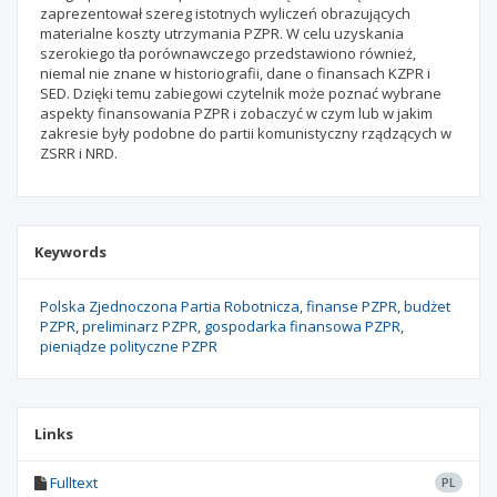
zaprezentował szereg istotnych wyliczeń obrazujących
materialne koszty utrzymania PZPR. W celu uzyskania
szerokiego tła porównawczego przedstawiono również,
niemal nie znane w historiografii, dane o finansach KZPR i
SED. Dzięki temu zabiegowi czytelnik może poznać wybrane
aspekty finansowania PZPR i zobaczyć w czym lub w jakim
zakresie były podobne do partii komunistyczny rządzących w
ZSRR i NRD.
Keywords
Polska Zjednoczona Partia Robotnicza
finanse PZPR
budżet
PZPR
preliminarz PZPR
gospodarka finansowa PZPR
pieniądze polityczne PZPR
Links
Fulltext
PL