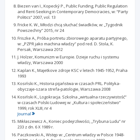
Biezen van I., Kopecký P., Public Funding, Public Regulation
and Rent-Seeking in Contemporary Democracies, w: “Party
Politics” 2007, vol. 13
Fricke K. W., Młodzi chcą słuchać świadków, w: „Tygodnik
Powszechny” 2015, nr 24
Friszke A., Próba portretu zbiorowego aparatu partyjnego,
w: „PZPR jako machina władzy” pod red. D. Stola, K.
Persak, Warszawa 2012
J. Holzer, Komunizm w Europie. Dzieje ruchu i systemu
władzy, Warszawa 2000
Kaplan K., Majetkove zdroje KSC v letech 1945-1952, Praha
1993
Kosiński K., Historia pijaństwa w czasach PRL. Polityka-
obyczaje-szara strefa-patologie, Warszawa 2008
Kosiński K., Logokracja. Szkolna „wirtualna rzeczywistość”
w czasach Polski Ludowej w: „Kultura i społeczeństwo”
1999, rok XLIII, nr 4
Journal
Mikłaszewicz A., Koniec podejrzliwości, „Trybuna Ludu” nr
233 z dn. 6 X 1989 r.
Paczkowski A., Wstęp w: „Centrum władzy w Polsce 1948-