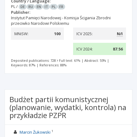
Country / Language:
PL
/
DE
RU
EN
IT
PL
FR
Publisher:
Instytut Pamięci Narodowej - Komisja Ścigania Zbrodni
przeciwko Narodowi Polskiemu
MNiSW:
100
ICV 2025:
N/I
ICV 2024:
87.56
Deposited publications: 728
Full text: 61%
|
Abstract: 55%
|
Keywords: 87%
|
References: 88%
Budżet partii komunistycznej
(planowanie, wydatki, kontrola) na
przykładzie PZPR
1
Marcin Żukowski