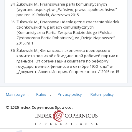
Żukowski M., Finansowanie partii komunistycznych
(wybrane aspekty), w: „Państwo, prawo, społeczeństwo”
pod red. K. Rokicki, Warszawa 2015
Żukowski M., Finansowe i ideologiczne znaczenie składek
członkowskich w partiach komunistycznych
(Komunistyczna Partia Związku Radzieckiego i Polska
Zjednoczona Partia Robotnicza), w: „Dzieje Najnowsze”
2015, nr 1
Żukowski M., Финансовая экономика воеводского
комитета польской объединенной рабочей партии в
гданьске. Oт организации комитета по реформу
государственных финансов в октябре 1950 года” w:
„Документ. Архив. История. Современность” 2015 nr 15
Main page
.
Rules
.
Privacy policy
.
Return policy
Articles quoting
© 2026 Index Copernicus Sp. z o.o.
No data