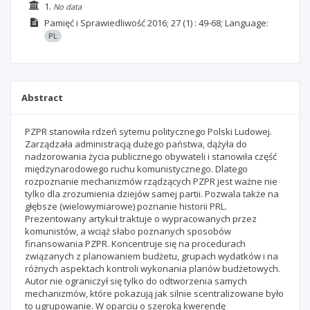
1.
No data
Pamięć i Sprawiedliwość
2016; 27
(1)
: 49-68;
Language:
PL
Abstract
PZPR stanowiła rdzeń sytemu politycznego Polski Ludowej.
Zarządzała administracją dużego państwa, dążyła do
nadzorowania życia publicznego obywateli i stanowiła część
międzynarodowego ruchu komunistycznego. Dlatego
rozpoznanie mechanizmów rządzących PZPR jest ważne nie
tylko dla zrozumienia dziejów samej partii. Pozwala także na
głębsze (wielowymiarowe) poznanie historii PRL.
Prezentowany artykuł traktuje o wypracowanych przez
komunistów, a wciąż słabo poznanych sposobów
finansowania PZPR. Koncentruje się na procedurach
związanych z planowaniem budżetu, grupach wydatków i na
różnych aspektach kontroli wykonania planów budżetowych.
Autor nie ograniczył się tylko do odtworzenia samych
mechanizmów, które pokazują jak silnie scentralizowane było
to ugrupowanie. W oparciu o szeroką kwerendę