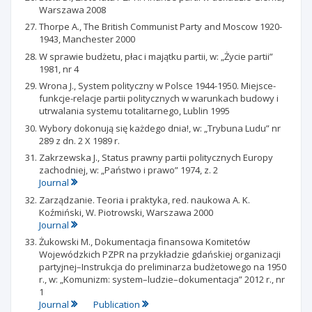
Warszawa 2008
Thorpe A., The British Communist Party and Moscow 1920-
1943, Manchester 2000
W sprawie budżetu, płac i majątku partii, w: „Życie partii”
1981, nr 4
Wrona J., System polityczny w Polsce 1944-1950. Miejsce-
funkcje-relacje partii politycznych w warunkach budowy i
utrwalania systemu totalitarnego, Lublin 1995
Wybory dokonują się każdego dnia!, w: „Trybuna Ludu” nr
289 z dn. 2 X 1989 r.
Zakrzewska J., Status prawny partii politycznych Europy
zachodniej, w: „Państwo i prawo” 1974, z. 2
Journal
Zarządzanie. Teoria i praktyka, red. naukowa A. K.
Koźmiński, W. Piotrowski, Warszawa 2000
Journal
Żukowski M., Dokumentacja finansowa Komitetów
Wojewódzkich PZPR na przykładzie gdańskiej organizacji
partyjnej–Instrukcja do preliminarza budżetowego na 1950
r., w: „Komunizm: system–ludzie–dokumentacja” 2012 r., nr
1
Journal
Publication