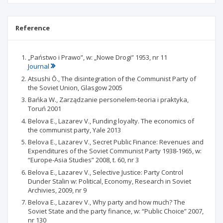
Reference
„Państwo i Prawo”, w: „Nowe Drogi” 1953, nr 11
Journal
Atsushi Ō., The disintegration of the Communist Party of
the Soviet Union, Glasgow 2005
Bańka W., Zarządzanie personelem-teoria i praktyka,
Toruń 2001
Belova E., Lazarev V., Funding loyalty. The economics of
the communist party, Yale 2013
Belova E., Lazarev V., Secret Public Finance: Revenues and
Expenditures of the Soviet Communist Party 1938-1965, w:
“Europe-Asia Studies” 2008, t. 60, nr 3
Belova E., Lazarev V., Selective Justice: Party Control
Dunder Stalin w: Political, Economy, Research in Soviet
Archivies, 2009, nr 9
Belova E., Lazarev V., Why party and how much? The
Soviet State and the party finance, w: “Public Choice” 2007,
nr 130