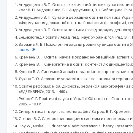
Андрущенко В. П. Освіта, як ключовий чинник сучасних цивілі
кол.: В. П. Андрущенко, Б. І. Андрусишин, В. І. Бобрицька, Р. 
Андрущенко В. П. Сучасна державна освітня політика Україн
«Формування державної освітньої політики: філософські, теорет
Андрущенко В. П. Освітня політика (огляд порядку денного) / В
Енциклопедія освіти / Акад. пед.. наук України; гол. Ред. В. Г. 
Засєкіна Л. В. Психологічні засади розвитку вищої освіти в Укра
Journal
Кремень В. Г. Освіта і наука в Україні: інноваційний аспект. Ст
Кремень В. Г. Синергетика в освіті: контекст людиноцентризму: 
Кушнір В. А. Системний аналіз педагогічного процесу: методо
Лукіна Т. О. Державне управління якістю загальної середньої ос
Освітні реформи: місія, дійсність, рефлексія: монографія / 
«ЕДЕЛЬВЕЙС», 2013. – 460 с.
Рябов С. Г. Політичні наука в Україні ХХІ століття: Стан та
2005. – 103 с.
Синергетика і творчість: монографія / За ред. В. Г. Кременя. 
Степин В. С. Саморозвивающиеся системы и постнеоклассическ
Hoy W., Miskel C. Educational administration / Theory. Research a