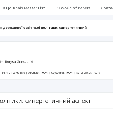
ICI Journals Master List
ICI World of Papers
Conta
 державної освітньої політики: синергетичний …
 im. Borysa Grinczenki
 184
Full text: 85%
|
Abstract: 100%
|
Keywords: 100%
|
References: 100%
олітики: синергетичний аспект