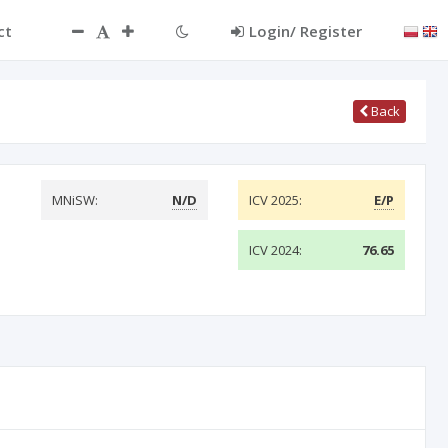
ct
Login/ Register
Back
MNiSW:
N/D
ICV 2025:
E/P
ICV 2024:
76.65