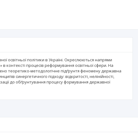
ої освітньої політики в Україні. Окреслюються напрями
а» в контексті процесів реформування освітньої сфери. На
едено теоретико-методологічне підґрунтя феномену державна
нципів синергетичного підходу: відкритості, нелінійності,
нізації до обґрунтування процесу формування державної