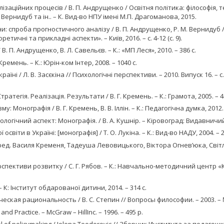
заційних процесів / В. П. Андрущенко / Освітня політика: філософія, те
М. Вернидуб та ін.. – К. Вид-во НПУ імені М.П. Драгоманова, 2015.
и: спроба прогностичного аналізу / В. П. Андрущенко, Р. М. Вернидуб 
ичні та прикладні аспекти». – Київ, 2016. – с. 4-12 (с. 9).
. П. Андрущенко, В. Л. Савельєв. – К.: «МП Леся», 2010. – 386 с.
Кремень. – К.: Юрін-ком Інтер, 2008. – 1040 с.
їні / Л. В. Засєкіна // Психологічні перспективи. – 2010. Випуск 16. – с. 4
ратегія. Реалізація. Результати / В. Г. Кремень. – К.: Грамота, 2005. – 4
Монографія / В. Г. Кремень, В. В. Іллін. – К.: Педагогічна думка, 2012. 
логічний аспект: Монографія. / В. А. Кушнір. – Кіровоград: Видавничий 
віти в Україні: [монографія] / Т. О. Лукіна. – К.: Вид-во НАДУ, 2004. – 2
за ред. Василя Кременя, Тадеуша Левовицького, Віктора Огнев’юка, Сві
 перспективи розвитку / С. Г. Рябов. – К.: Навчально-методичний центр
– К: Інститут обдарованої дитини, 2014. – 314 с.
ая рациональность / В. С. Степин // Вопросы философии. – 2003. – №8
nd Practice. – McGraw – HillInc. – 1996. – 495 p.