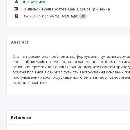
1
Ніна Батечко
1. Київський університет імені Бориса Грінченка
Osw
2016; 5
(5)
: 69-75;
Language:
UK
Abstract
Стаття присвячена проблематиці формування сучасної державн
еволюції поглядів на зміст поняття «державна освітня політик
основі синергетичної теорії складних відкритих систем прив
освітня політика. Розкрито сутність застосування основних при
постулювання хаосу, біфуркаційних станів та теорії самоорга
освітньої політики.
Reference