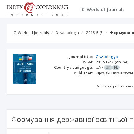
ICI World of Journals
ICI World of Journals
Oswiatologia
2016; 5
(5)
Формування
Journal title:
Osvitologiya
ISSN:
2412-124X
(online)
Country / Language:
UA
/
UK
PL
Publisher:
Kijowski Uniwersytet
Deposited publications:
Формування державної освітньої п