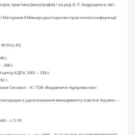
орія, практика [монографія] / за ред. В. П. Андрущенка; Авт.
// Матеріали ІІ Міжнародної науково-практичної конференції
0-50 (с.41).
48 с.
– 368 с.
центр КДПУ, 2001. – 338 с.
92 с.
тлани Сисоєвої. – К.: ТОВ «Видавниче підприємство»
 «Консорціум із удосконалення менеджменту освіти в Україні». –
. – с. 5-19.