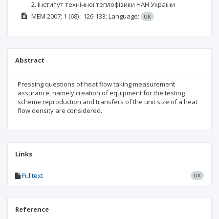
2. Інститут технічної теплофізики НАН України
MEM
2007; 1
(68)
: 126-133;
Language:
UK
Abstract
Pressing questions of heat flow taking measurement
assurance, namely creation of equipment for the testing
scheme reproduction and transfers of the unit size of a heat
flow density are considered.
Links
Fulltext
UK
Reference