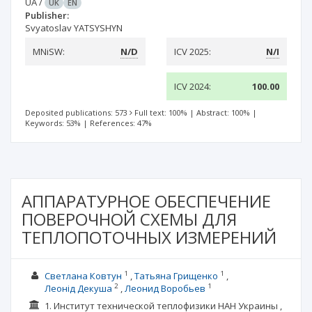
UA
/
UK
EN
Publisher:
Svyatoslav YATSYSHYN
MNiSW:
N/D
ICV 2025:
N/I
ICV 2024:
100.00
Deposited publications: 573
Full text: 100%
|
Abstract: 100%
|
Keywords: 53%
|
References: 47%
АППАРАТУРНОЕ ОБЕСПЕЧЕНИЕ
ПОВЕРОЧНОЙ СХЕМЫ ДЛЯ
ТЕПЛОПОТОЧНЫХ ИЗМЕРЕНИЙ
1
1
Светлана Ковтун
Татьяна Грищенко
2
1
Леонід Декуша
Леонид Воробьев
1. Институт технической теплофизики НАН Украины ,