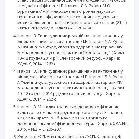
стану серцево-судинної системи у студенток 1-4 курсів
спеціалізації фітнес / І.В. Іванов, Л.А. Рубан, М.О.
Бурмакіна // V Міжнародна електронна науково-
практична конференція «Психологічні, педагогічні і
медико-біологічні аспекти фізичного виховання» (21-25
квітня 2014 року м. Одеса). – С. 283-286.
Іванов І.В. Типи судинних реакцій на навантаження у
жінок, які займаються фітнесом / І.В. Іванов, Л.А. Рубан
//Фізична культура, спорт та здоров’я: матеріали XIV
Міжнародної науково-практичної конференції, (Харків,
10–12 грудня 2014 р.) [Електронний ресурс]. – Харків:
ХДАФК, 2014. – 262 с.
Іванов І.В. Типи судинних реакцій на навантаження у
жінок, які займаються фітнесом / І.В. Іванов, Л.А. Рубан
//Фізична культура, спорт та здоров’я: матеріали XIV
Міжнародної науково-практичної конференції, (Харків,
10–12 грудня 2014 р.) [Електронний ресурс]. – Харків:
ХДАФК, 2014. – 262 с.
Іванов І.В. Методика занять оздоровчою фізичною
культурою c жінками другого зрілого віку / І.В. Іванов,
К.О. Спанціретті // Зб. наук. праць Харківської
державної академії фізичної культури. – Харків: ХДАФК,
2015. – №2. – С. 205-207.
Клемансо Ж-П. Анатомия фитнеса / Ж-П. Клемансо, Ф.