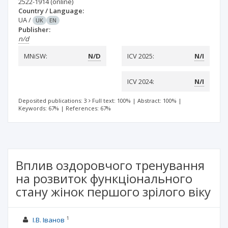
2522-1914
(online)
Country / Language:
UA
/
UK
EN
Publisher:
n/d
MNiSW:
N/D
ICV 2025:
N/I
ICV 2024:
N/I
Deposited publications: 3
Full text: 100%
|
Abstract: 100%
|
Keywords: 67%
|
References: 67%
Вплив оздоровчого тренування
на розвиток функціонального
стану жінок першого зрілого віку
1
І.В. Іванов