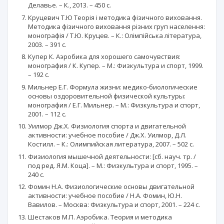
Делавье. – К., 2013. – 450 с.
Круцевич Т.Ю Теорія і методика фізичного виховання.
Методика фізичного виховання різних груп населення:
монографія / Т.Ю. Круцев. – К.: Олімпійська література,
2003. – 391 с.
Купер К. Аэробика для хорошего самочувствия:
монография / К. Купер. – М.: Физкультура и спорт, 1999.
– 192 с.
Мильнер Е.Г. Формула жизни: медико-биологические
основы оздоровительной физической культуры:
монография / Е.Г. Мильнер. – М.: Физкультура и спорт,
2001. – 112 с.
Уилмор Дж.X. Физиология спорта и двигательной
активности: учебное пособие / Дж.X. Уилмор, Д.Л.
Костилл. – К.: Олимпийская литература, 2007. – 502 с.
Физиология мышечной деятельности: [сб. науч. тр. /
под ред. Я.М. Коца]. – М.: Физкультура и спорт, 1995. –
240 с.
Фомин Н.А. Физиологические основы двигательной
активности: учебное пособие / Н.А. Фомин, Ю.Н.
Вавилов. – Москва: Физкультура и спорт, 2001. – 224 с.
Шестаков М.П. Аэробика. Теория и методика