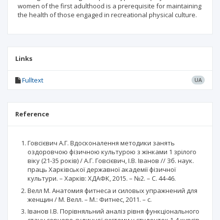
women of the first adulthood is a prerequisite for maintaining
the health of those engaged in recreational physical culture.
Links
Fulltext
UA
Reference
Говсієвич А.Г. Вдосконалення методики занять
оздоровчою фізичною культурою з жінками 1 зрілого
віку (21-35 років) / А.Г. Говсієвич, І.В. Іванов // Зб. наук.
праць Харківської державної академії фізичної
культури. – Харків: ХДАФК, 2015. – №2. – С. 44-46.
Велл М. Анатомия фитнеса и силовых упражнений для
женщин / М. Велл. – М.: Фитнес, 2011. – с.
Іванов І.В. Порівняльний аналіз рівня функціонального