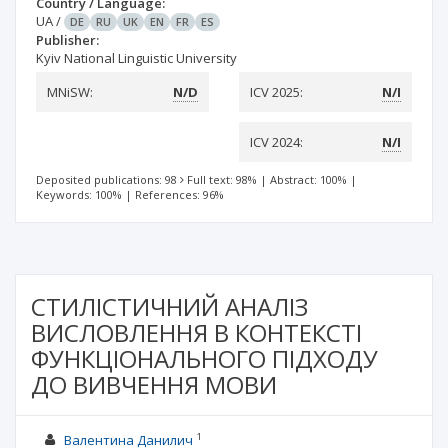
Country / Language:
UA
/
DE
RU
UK
EN
FR
ES
Publisher:
Kyiv National Linguistic University
MNiSW:
N/D
ICV 2025:
N/I
ICV 2024:
N/I
Deposited publications: 98
Full text: 98%
|
Abstract: 100%
|
Keywords: 100%
|
References: 96%
СТИЛІСТИЧНИЙ АНАЛІЗ
ВИСЛОВЛЕННЯ В КОНТЕКСТІ
ФУНКЦІОНАЛЬНОГО ПІДХОДУ
ДО ВИВЧЕННЯ МОВИ
1
Валентина Данилич