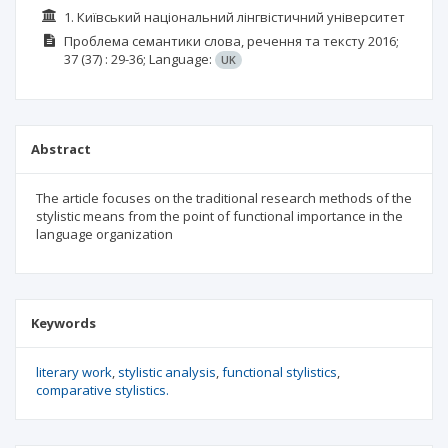
1. Київський національний лінгвістичний університет
Проблема семантики слова, речення та тексту
2016;
37
(37)
: 29-36;
Language:
UK
Abstract
The article focuses on the traditional research methods of the
stylistic means from the point of functional importance in the
language organization
Keywords
literary work
stylistic analysis
functional stylistics
comparative stylistics.