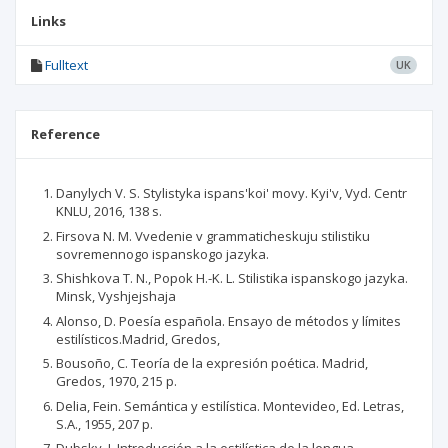
Links
Fulltext
UK
Reference
Danylych V. S. Stylistyka ispans'koi' movy. Kyi'v, Vyd. Centr
KNLU, 2016, 138 s.
Firsova N. M. Vvedenie v grammaticheskuju stilistiku
sovremennogo ispanskogo jazyka.
Shishkova T. N., Popok H.-K. L. Stilistika ispanskogo jazyka.
Minsk, Vyshjejshaja
Alonso, D. Poesía española. Ensayo de métodos y límites
estilísticos.Madrid, Gredos,
Bousoño, C. Teoría de la expresión poética. Madrid,
Gredos, 1970, 215 p.
Delia, Fein. Semántica y estilística. Montevideo, Ed. Letras,
S.A., 1955, 207 p.