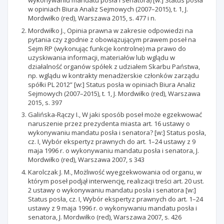
wykonywaniu mandatu posła i senatora) [w:] Status posła
w opiniach Biura Analiz Sejmowych (2007–2015), t. 1, J.
Mordwiłko (red), Warszawa 2015, s. 477 i n.
Mordwiłko J., Opinia prawna w zakresie odpowiedzi na
pytania czy zgodnie z obowiązującym prawem poseł na
Sejm RP (wykonując funkcje kontrolne) ma prawo do
uzyskiwania informacji, materiałów lub wglądu w
działalność organów spółek z udziałem Skarbu Państwa,
np. wglądu w kontrakty menadżerskie członków zarządu
spółki PL 2012” [w:] Status posła w opiniach Biura Analiz
Sejmowych (2007–2015), t. 1, J. Mordwiłko (red), Warszawa
2015, s. 397
Galińska-Rączy I., W jaki sposób poseł może egzekwować
naruszenie przez prezydenta miasta art. 16 ustawy o
wykonywaniu mandatu posła i senatora? [w:] Status posła,
cz. I, Wybór ekspertyz prawnych do art. 1–24 ustawy z 9
maja 1996 r. o wykonywaniu mandatu posła i senatora, J.
Mordwiłko (red), Warszawa 2007, s 343
Karolczak J. M., Możliwość wyegzekwowania od organu, w
którym poseł podjął interwencję, realizacji treści art. 20 ust.
2 ustawy o wykonywaniu mandatu posła i senatora [w:]
Status posła, cz. I, Wybór ekspertyz prawnych do art. 1–24
ustawy z 9 maja 1996 r. o wykonywaniu mandatu posła i
senatora, J. Mordwiłko (red), Warszawa 2007, s. 426