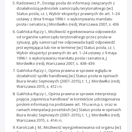
Radziewicz P., Dostęp posła do informacji związanych z
działalnością jednostek samorządu terytorialnego [w:]
Status posła, cz. I, Wybór ekspertyz prawnych do art. 1–24
ustawy z dnia 9 maja 1996 r. o wykonywaniu mandatu
posła i senatora, J Mordwiłko (red), Warszawa 2007, s. 436
Galińska-Rączy I., Możliwość egzekwowania odpowiedzi
od organów samorządu terytorialnego przez posła w
sytuacji, gdy samorząd nie odpowiada bądź odpowiedź
jest wymijająca lub nie w terminie [w:] Status posła, cz. I,
Wybór ekspertyz prawnych do art. 1–24 ustawy z 9 maja
1996 r. o wykonywaniu mandatu posła i senatora, J.
Mordwiłko (red), Warszawa 2007, s. 438–439.
Galińska-Rączy I., Opinia prawna w sprawie wglądu w
działalność spółki handlowej [w:] Status posła w opiniach
Biura Analiz Sejmowych (2007–2015), t. 1, J. Mordwiłko (red),
Warszawa 2015, s. 412 i n.
Galińska-Rączy I., Opinia prawna w sprawie interpretacji
pojęcia „tajemnica handlowa” w kontekście udostępniania
posłom informacji na podstawie art. 19 u.w.m.p.s. oraz w
ramach interpelacji poselskich [w:] Status posła w opiniach
Biura Analiz Sejmowych (2007–2015), t. 1, J. Mordwiłko (red),
Warszawa 2015, s. 414 i n.
Karolczak J. M., Możliwość wyegzekwowania od organu [w:]