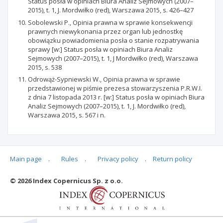
Status posła w opiniach Biura Analiz Sejmowych (2007–
2015), t. 1, J. Mordwiłko (red), Warszawa 2015, s. 426–427
Sobolewski P., Opinia prawna w sprawie konsekwencji
prawnych niewykonania przez organ lub jednostkę
obowiązku powiadomienia posła o stanie rozpatrywania
sprawy [w:] Status posła w opiniach Biura Analiz
Sejmowych (2007–2015), t. 1, J Mordwiłko (red), Warszawa
2015, s. 538
Odrowąż-Sypniewski W., Opinia prawna w sprawie
przedstawionej w piśmie prezesa stowarzyszenia P.R.W.I.
z dnia 7 listopada 2013 r. [w:] Status posła w opiniach Biura
Analiz Sejmowych (2007–2015), t. 1, J. Mordwiłko (red),
Warszawa 2015, s. 567 i n.
Main page
.
Rules
.
Privacy policy
.
Return policy
Articles quoting
© 2026 Index Copernicus Sp. z o.o.