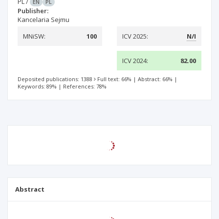
PL
/
EN
PL
Publisher:
Kancelaria Sejmu
MNiSW:
100
ICV 2025:
N/I
ICV 2024:
82.00
Deposited publications: 1388
Full text: 66%
|
Abstract: 66%
|
Keywords: 89%
|
References: 78%
Abstract