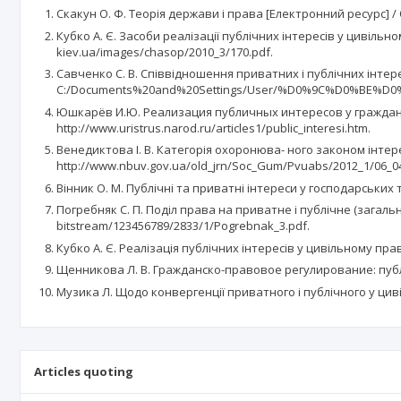
Скакун О. Ф. Теорія держави і права [Електронний ресурс] / О.
Кубко А. Є. Засоби реалізації публічних інтересів у цивільно
kiev.ua/images/chasop/2010_3/170.pdf.
Савченко С. В. Співвідношення приватних і публічних інтерес
C:/Documents%20and%20Settings/User/%D0%9C%D0%BE%
Юшкарёв И.Ю. Реализация публичных интересов у гражданс
http://www.uristrus.narod.ru/articles1/public_interesi.htm.
Венедиктова І. В. Категорія охоронюва- ного законом інтер
http://www.nbuv.gov.ua/old_jrn/Soc_Gum/Pvuabs/2012_1/06_04
Вінник О. М. Публічні та приватні інтереси у господарських 
Погребняк С. П. Поділ права на приватне і публічне (загальн
bitstream/123456789/2833/1/Pogrebnak_3.pdf.
Кубко А. Є. Реалізація публічних інтересів у цивільному праві У
Щенникова Л. В. Гражданско-правовое регулирование: публи
Музика Л. Щодо конвергенції приватного і публічного у циві
Articles quoting