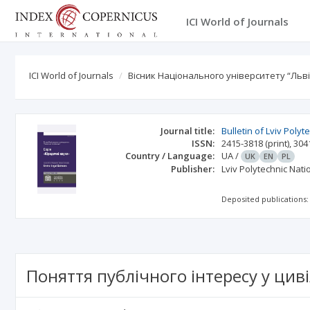
ICI World of Journals
ICI World of Journals
Вісник Національного університету “Льв
Journal title:
Bulletin of Lviv Polyt
ISSN:
2415-3818
(print)
,
304
Country / Language:
UA
/
UK
EN
PL
Publisher:
Lviv Polytechnic Nati
Deposited publications:
Поняття публічного інтересу у цив