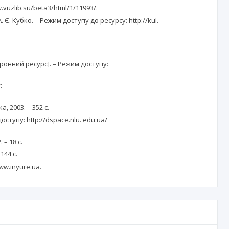
.vuzlib.su/beta3/html/1/11993/.
 Є. Кубко. – Режим доступу до ресурсу: http://kul.
нний ресурс]. – Режим доступу:
:
 2003. – 352 с.
ступу: http://dspace.nlu. edu.ua/
 – 18 с.
144 с.
ww.inyure.ua.