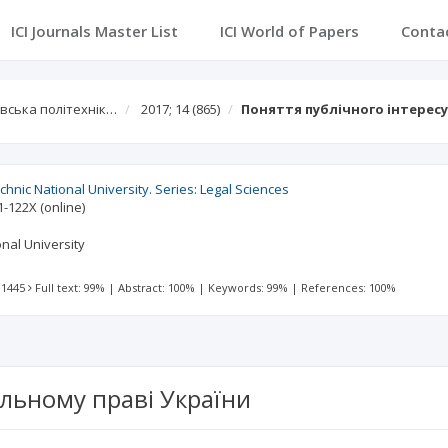
ICI Journals Master List
ICI World of Papers
Conta
івська політехнік…
2017; 14
(865)
Поняття публічного інтересу
echnic National University. Series: Legal Sciences
1-122X
(online)
onal University
 1445
Full text: 99%
|
Abstract: 100%
|
Keywords: 99%
|
References: 100%
ільному праві України