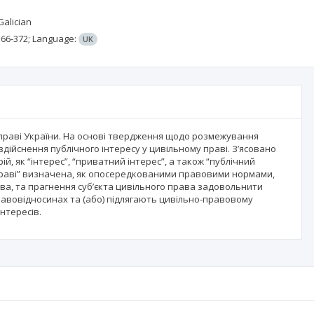
Galician
366-372;
Language:
UK
у праві України. На основі твердження щодо розмежування
здійснення публічного інтересу у цивільному праві. З’ясовано
 як “інтерес”, “приватний інтерес”, а також “публічний
у праві” визначена, як опосередкованими правовими нормами,
а, та прагнення суб’єкта цивільного права задовольнити
правовідносинах та (або) підлягають цивільно-правовому
інтересів.