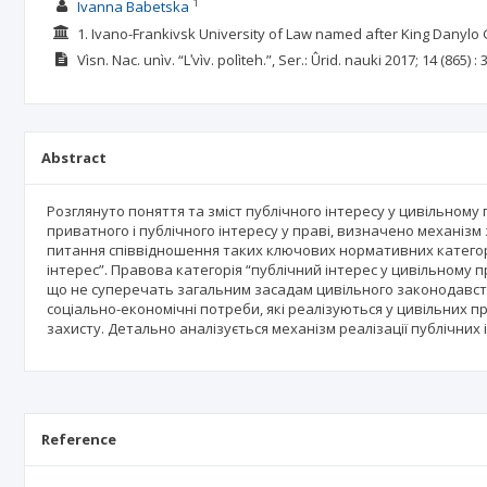
1
Ivanna Babetska
1. Ivano-Frankivsk University of Law named after King Danylo 
Vìsn. Nac. unìv. “Lʹvìv. polìteh.”, Ser.: Ûrid. nauki
2017; 14
(865)
: 
Abstract
Розглянуто поняття та зміст публічного інтересу у цивільном
приватного і публічного інтересу у праві, визначено механізм 
питання співвідношення таких ключових нормативних категорій,
інтерес”. Правова категорія “публічний інтерес у цивільном
що не суперечать загальним засадам цивільного законодавств
соціально-економічні потреби, які реалізуються у цивільних 
захисту. Детально аналізується механізм реалізації публічних 
Reference