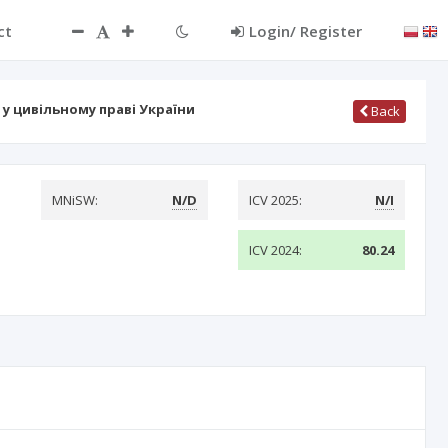
ct
Login/ Register
 у цивільному праві України
Back
MNiSW:
N/D
ICV 2025:
N/I
ICV 2024:
80.24