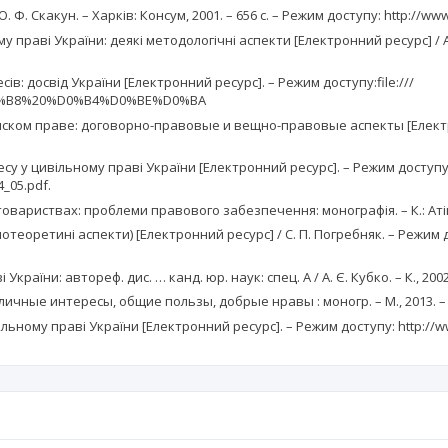
 Ф. Скакун. – Харків: Консум, 2001. – 656 с. – Режим доступу: http://www
му праві України: деякі методологічні аспекти [Електронний ресурс] / А.
ів: досвід України [Електронний ресурс]. – Режим доступу:file:///
D0%B8%20%D0%B4%D0%BE%D0%BA
ком праве: договорно-правовые и вещно-правовые аспекты [Електро
есу у цивільному праві України [Електронний ресурс]. – Режим доступу
_05.pdf.
товариствах: проблеми правового забезпечення: монографія. – К.: Атіка,
отеоретині аспекти) [Електронний ресурс] / С. П. Погребняк. – Режим до
країни: автореф. дис. … канд. юр. наук: спец. А / А. Є. Кубко. – К., 2002.
чные интересы, общие пользы, добрые нравы : моногр. – М., 2013. – 
льному праві України [Електронний ресурс]. – Режим доступу: http://w