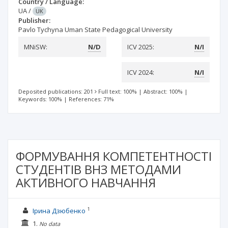
Country / Language:
UA
/
UK
Publisher:
Pavlo Tychyna Uman State Pedagogical University
MNiSW:
N/D
ICV 2025:
N/I
ICV 2024:
N/I
Deposited publications: 201
Full text: 100%
|
Abstract: 100%
|
Keywords: 100%
|
References: 71%
ФОРМУВАННЯ КОМПЕТЕНТНОСТІ
СТУДЕНТІВ ВНЗ МЕТОДАМИ
АКТИВНОГО НАВЧАННЯ
1
Ірина Дзюбенко
1.
No data