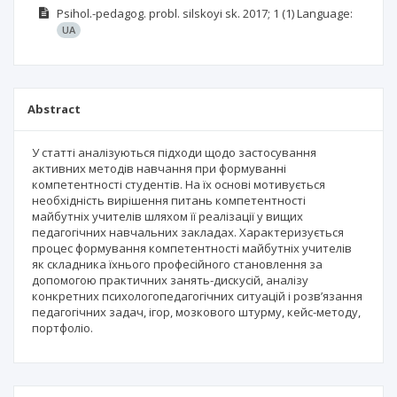
Psihol.-pedagog. probl. silskoyi sk.
2017; 1
(1)
Language:
UA
Abstract
У статті аналізуються підходи щодо застосування
активних методів навчання при формуванні
компетентності студентів. На їх основі мотивується
необхідність вирішення питань компетентності
майбутніх учителів шляхом її реалізації у вищих
педагогічних навчальних закладах. Характеризується
процес формування компетентності майбутніх учителів
як складника їхнього професійного становлення за
допомогою практичних занять-дискусій, аналізу
конкретних психологопедагогічних ситуацій і розв’язання
педагогічних задач, ігор, мозкового штурму, кейс-методу,
портфоліо.