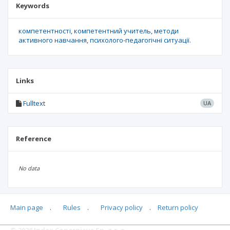
Keywords
компетентності
компетентний учитель
методи
активного навчання
психолого-педагогічні ситуації.
Links
Fulltext
UA
Reference
No data
Main page
.
Rules
.
Privacy policy
.
Return policy
Articles quoting
© 2026 Index Copernicus Sp. z o.o.