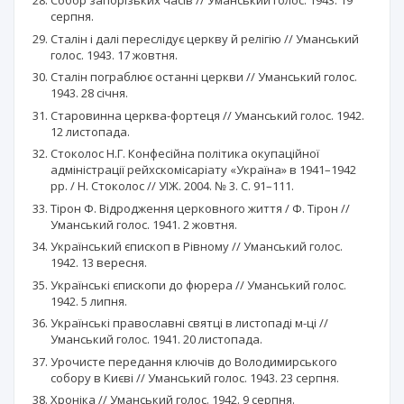
Собор запорізьких часів // Уманський голос. 1943. 19
серпня.
Сталін і далі переслідує церкву й релігію // Уманський
голос. 1943. 17 жовтня.
Сталін пограблює останні церкви // Уманський голос.
1943. 28 січня.
Старовинна церква-фортеця // Уманський голос. 1942.
12 листопада.
Стоколос Н.Г. Конфесійна політика окупаційної
адміністрації рейхскомісаріату «Україна» в 1941–1942
pp. / Н. Стоколос // УІЖ. 2004. № 3. С. 91–111.
Тірон Ф. Відродження церковного життя / Ф. Тірон //
Уманський голос. 1941. 2 жовтня.
Український єпископ в Рівному // Уманський голос.
1942. 13 вересня.
Українські єпископи до фюрера // Уманський голос.
1942. 5 липня.
Українські православні святці в листопаді м-ці //
Уманський голос. 1941. 20 листопада.
Урочисте передання ключів до Володимирського
собору в Києві // Уманський голос. 1943. 23 серпня.
Хроніка // Уманський голос. 1942. 9 серпня.