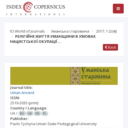
ICI World of Journals
Уманська старовина
2017; 1
(2(4))
РЕЛІГІЙНЕ ЖИТТЯ УМАНЩИНИ В УМОВАХ
НАЦИСТСЬКОЇ ОКУПАЦІЇ …
Back
Journal title:
Uman Ancient
ISSN:
2519-2035
(print)
Country / Language:
UA
/
RU
UK
EN
PL
Publisher:
Pavlo Tychyna Uman State Pedagogical University