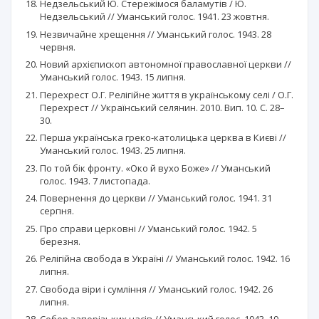
Недзельський Ю. Стережімося баламутів / Ю.
Недзельський // Уманський голос. 1941. 23 жовтня.
Незвичайне хрещення // Уманський голос. 1943. 28
червня.
Новий архієпископ автономної православної церкви //
Уманський голос. 1943. 15 липня.
Перехрест О.Г. Релігійне життя в українському селі / О.Г.
Перехрест // Український селянин. 2010. Вип. 10. С. 28–
30.
Перша українська греко-католицька церква в Києві //
Уманський голос. 1943. 25 липня.
По той бік фронту. «Око й вухо Боже» // Уманський
голос. 1943. 7 листопада.
Повернення до церкви // Уманський голос. 1941. 31
серпня.
Про справи церковні // Уманський голос. 1942. 5
березня.
Релігійна свобода в Україні // Уманський голос. 1942. 16
липня.
Свобода віри і сумління // Уманський голос. 1942. 26
липня.