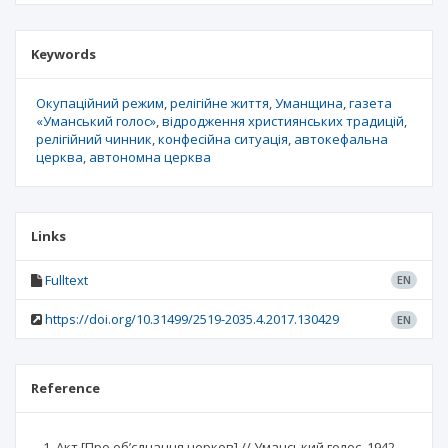
Keywords
Окупаційний режим
релігійне життя
Уманщина
газета
«Уманський голос»
відродження християнських традицій
релігійний чинник
конфесійна ситуація
автокефальна
церква
автономна церква
Links
Fulltext
EN
https://doi.org/10.31499/2519-2035.4.2017.130429
EN
Reference
Акт [Про об’єднання церков] // Уманський голос. 1942.