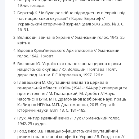
19 листопада.
Беркгоф К. Чи було релігійне відродження в Україні під
час нацистської окупації? / Карел Беркгоф //
Український історичний журнал (далі УІЖ). 2005. № 3. С.
16–31.
Великодні звичаї в Україні // Уманський голос. 1943. 25
квітня.
Відозва Крем’янецького Архієпископа // Уманський
голос. 1942. 1 жовт.
Волошин Ю. Українська православна церква в роки
нацистської окупації / Ю. Волошин. Полтава: Полт.
держ. пед. ін-т ім. В.Г. Короленка, 1997. 126 с.
Главацький М. Окупаційна влада та церква в
генеральній області «Київ» (1941–1944 рр.): співпраця та
протистояння / М. Главацький, М. Дробот // Наук.
часопис НПУ ім. М.П. Драгоманова: збірник наук. праць.
К.: Вид-во НПУ ім. М.П. Драгоманова, 2015. Серія 6:
Історичні науки, Вип. 13. С. 181–185.
Глух. Антиріздвяний вечір / Глух // Уманський голос.
1942. 25 грудня.
Гордієнко В.В. Німецько-фашистський окупаційний
режим і православні конфесії в Україні / В. Гордієнко //