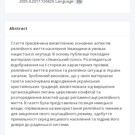
2035.4.2017.130429;
Language:
EN
Abstract
Стаття присвячена висвітленню основних аспектів
релігійного життя населення Уманщини в умовах
нацистської окупації. В основу публікації покладені
матеріали газети «Уманський голос». Розглядається
відображення на її сторінках характерних проявів
релігійного життя в регіоні та релігійної ситуації в Україні
загалом. Зроблений висновок, що у своїх матеріалах
газета заохочувала відродження українських
християнських традицій, висвітлювала хід вирішення
організаційних питань церковних конфесій та
розпорядження властей щодо регламентації релігійного
життя. В газеті була представлена позиція німецької
влади, спрямована на використання релігійного чинника
для зміцнення свого окупаційного режиму, здобуття
прихильності серед місцевого населення та підрив його
довіри до радянської системи.