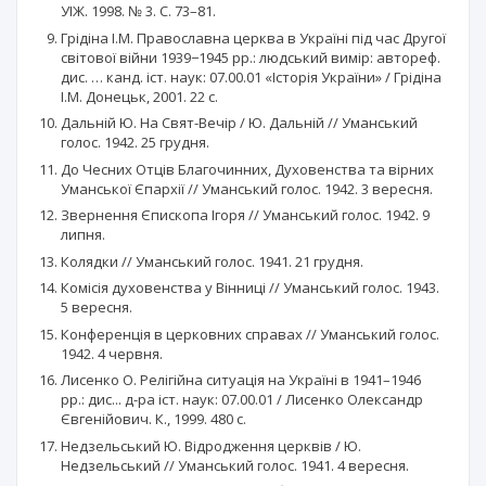
УІЖ. 1998. № 3. С. 73–81.
Грідіна І.М. Православна церква в Україні під час Другої
світової війни 1939−1945 рр.: людський вимір: автореф.
дис. … канд. іст. наук: 07.00.01 «Історія України» / Грідіна
І.М. Донецьк, 2001. 22 с.
Дальній Ю. На Свят-Вечір / Ю. Дальній // Уманський
голос. 1942. 25 грудня.
До Чесних Отців Благочинних, Духовенства та вірних
Уманської Єпархії // Уманський голос. 1942. 3 вересня.
Звернення Єпископа Ігоря // Уманський голос. 1942. 9
липня.
Колядки // Уманський голос. 1941. 21 грудня.
Комісія духовенства у Вінниці // Уманський голос. 1943.
5 вересня.
Конференція в церковних справах // Уманський голос.
1942. 4 червня.
Лисенко О. Релігійна ситуація на Україні в 1941–1946
рр.: дис... д-ра іст. наук: 07.00.01 / Лисенко Олександр
Євгенійович. К., 1999. 480 с.
Недзельський Ю. Відродження церквів / Ю.
Недзельський // Уманський голос. 1941. 4 вересня.