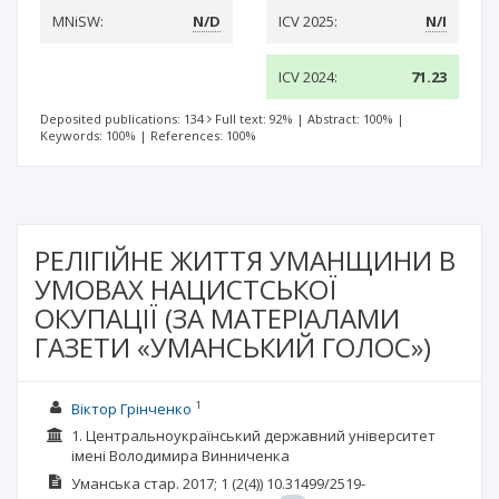
MNiSW:
N/D
ICV 2025:
N/I
ICV 2024:
71.23
Deposited publications: 134
Full text: 92%
|
Abstract: 100%
|
Keywords: 100%
|
References: 100%
РЕЛІГІЙНЕ ЖИТТЯ УМАНЩИНИ В
УМОВАХ НАЦИСТСЬКОЇ
ОКУПАЦІЇ (ЗА МАТЕРІАЛАМИ
ГАЗЕТИ «УМАНСЬКИЙ ГОЛОС»)
1
Віктор Грінченко
1. Центральноукраїнський державний університет
імені Володимира Винниченка
Уманська стар.
2017; 1
(2(4))
10.31499/2519-