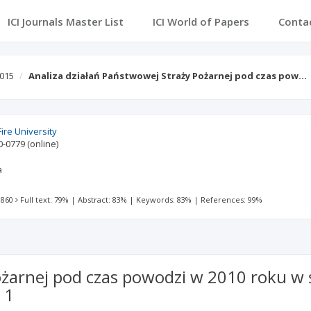
ICI Journals Master List
ICI World of Papers
Conta
2015
Analiza działań Państwowej Straży Pożarnej pod czas pow…
Fire University
0-0779
(online)
a
 860
Full text: 79%
|
Abstract: 83%
|
Keywords: 83%
|
References: 99%
ożarnej pod czas powodzi w 2010 roku w
 1