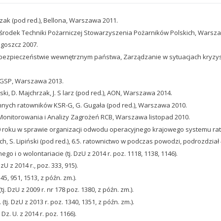
zak (pod red.), Bellona, Warszawa 2011.
środek Techniki Pożarniczej Stowarzyszenia Pożarników Polskich, Warsz
dgoszcz 2007.
 bezpieczeństwie wewnętrznym państwa, Zarządzanie w sytuacjach kryzysow
 SGSP, Warszawa 2013.
 D. Majchrzak, J. S larz (pod red.), AON, Warszawa 2014.
nnych ratowników KSR-G, G. Gugała (pod red.), Warszawa 2010.
 Monitorowania i Analizy Zagrożeń RCB, Warszawa listopad 2010.
 roku w sprawie organizacji odwodu operacyjnego krajowego systemu rat
 S. Lipiński (pod red.), 6.5. ratownictwo w podczas powodzi, podrozdział 
go i o wolontariacie (tj. DzU z 2014 r. poz. 1118, 1138, 1146).
U z 2014 r., poz. 333, 915).
5, 951, 1513, z późn. zm.).
. DzU z 2009 r. nr 178 poz. 1380, z późn. zm.).
j. DzU z 2013 r. poz. 1340, 1351, z późn. zm.).
z. U. z 2014 r. poz. 1166).