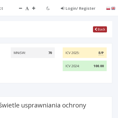
ct
Login/ Register
Back
MNiSW:
70
ICV 2025:
E/P
ICV 2024:
100.00
 świetle usprawniania ochrony