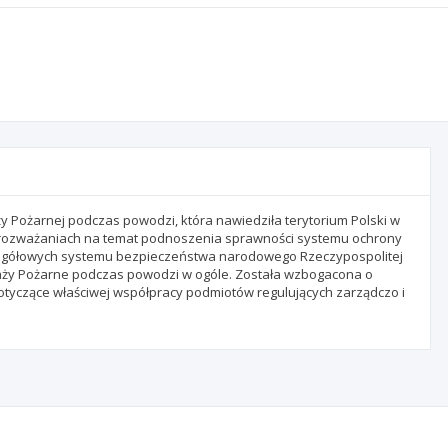
 Pożarnej podczas powodzi, która nawiedziła terytorium Polski w
 w rozważaniach na temat podnoszenia sprawności systemu ochrony
egółowych systemu bezpieczeństwa narodowego Rzeczypospolitej
Straży Pożarne podczas powodzi w ogóle. Została wzbogacona o
dotyczące właściwej współpracy podmiotów regulujących zarządczo i