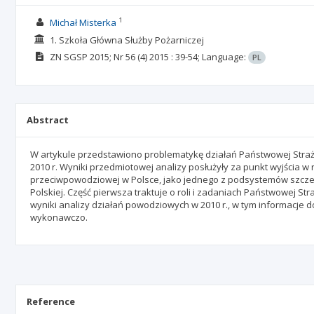
1
Michał Misterka
1. Szkoła Główna Służby Pożarniczej
ZN SGSP
2015; Nr 56 (4) 2015
: 39-54;
Language:
PL
Abstract
W artykule przedstawiono problematykę działań Państwowej Straży
2010 r. Wyniki przedmiotowej analizy posłużyły za punkt wyjścia
przeciwpowodziowej w Polsce, jako jednego z podsystemów szcz
Polskiej. Część pierwsza traktuje o roli i zadaniach Państwowej 
wyniki analizy działań powodziowych w 2010 r., w tym informacje 
wykonawczo.
Reference