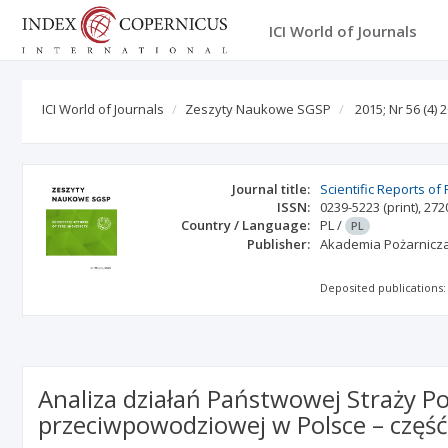
ICI World of Journals
ICI World of Journals
Zeszyty Naukowe SGSP
2015; Nr 56 (4) 
Journal title:
Scientific Reports of 
ISSN:
0239-5223
(print)
,
272
Country / Language:
PL
/
PL
Publisher:
Akademia Pożarnicz
Deposited publications:
Analiza działań Państwowej Straży P
przeciwpowodziowej w Polsce – część