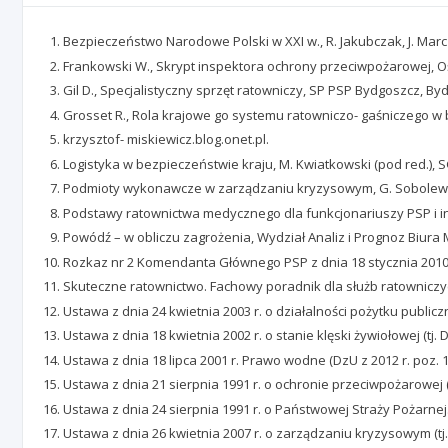
Bezpieczeństwo Narodowe Polski w XXI w., R. Jakubczak, J. Marc
Frankowski W., Skrypt inspektora ochrony przeciwpożarowej, O
Gil D., Specjalistyczny sprzęt ratowniczy, SP PSP Bydgoszcz, By
Grosset R., Rola krajowe go systemu ratowniczo- gaśniczego w
krzysztof- miskiewicz.blog.onet.pl.
Logistyka w bezpieczeństwie kraju, M. Kwiatkowski (pod red.),
Podmioty wykonawcze w zarządzaniu kryzysowym, G. Sobolewski,
Podstawy ratownictwa medycznego dla funkcjonariuszy PSP i i
Powódź – w obliczu zagrożenia, Wydział Analiz i Prognoz Biura
Rozkaz nr 2 Komendanta Głównego PSP z dnia 18 stycznia 2010
Skuteczne ratownictwo. Fachowy poradnik dla służb ratowniczych,
Ustawa z dnia 24 kwietnia 2003 r. o działalności pożytku publiczne
Ustawa z dnia 18 kwietnia 2002 r. o stanie klęski żywiołowej (tj. Dz
Ustawa z dnia 18 lipca 2001 r. Prawo wodne (DzU z 2012 r. poz. 14
Ustawa z dnia 21 sierpnia 1991 r. o ochronie przeciwpożarowej (tj
Ustawa z dnia 24 sierpnia 1991 r. o Państwowej Straży Pożarnej. (t
Ustawa z dnia 26 kwietnia 2007 r. o zarządzaniu kryzysowym (tj. D