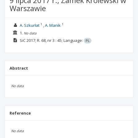
9 lipca 2017 r., Zamek Królewski w
Warszawie
1
1
A. Szkurłat
A. Manik
1.
No data
SiC
2017; R. 68, nr 3
: 45;
Language:
PL
Abstract
No data
Reference
No data