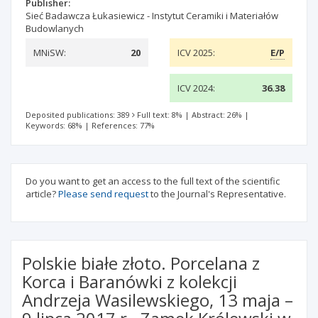
Publisher:
Sieć Badawcza Łukasiewicz - Instytut Ceramiki i Materiałów
Budowlanych
MNiSW:
20
ICV 2025:
E/P
ICV 2024:
36.38
Deposited publications: 389
Full text: 8%
|
Abstract: 26%
|
Keywords: 68%
|
References: 77%
Do you want to get an access to the full text of the scientific
article?
Please send request
to the Journal's Representative.
Polskie białe złoto. Porcelana z
Korca i Baranówki z kolekcji
Andrzeja Wasilewskiego, 13 maja –