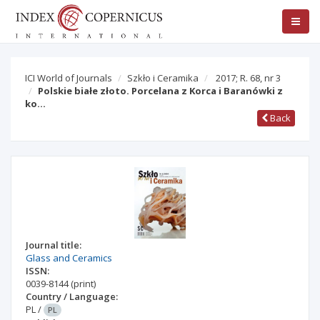
ICI World of Journals
Szkło i Ceramika
2017; R. 68, nr 3
Polskie białe złoto. Porcelana z Korca i Baranówki z
ko…
Back
Journal title:
Glass and Ceramics
ISSN:
0039-8144
(print)
Country / Language:
PL
/
PL