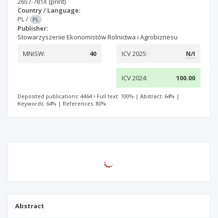
2657-781X
(print)
Country / Language:
PL
/
PL
Publisher:
Stowarzyszenie Ekonomistów Rolnictwa i Agrobiznesu
MNiSW:
40
ICV 2025:
N/I
ICV 2024:
100.00
Deposited publications: 4464
Full text: 100%
|
Abstract: 64%
|
Keywords: 64%
|
References: 80%
Abstract