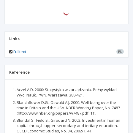
Links
Fulltext
PL
Reference
Aczel A.D. 2000: Statystyka w zarządzaniu. Pełny wykład.
Wyd. Nauk. PWN, Warszawa, 388-421.
Blanchflower D.G., Oswald A.J. 2000: Well-being over the
time in Britain and the USA. NBER Working Paper, No. 7487
(http://www.nber.org/papers/w7487.pdf, 11).
Blöndal S., Field S., Girouard N. 2002: Investment in human
capital through upper-secondary and tertiary education.
OECD Economic Studies, No. 34, 2002/1, 41.