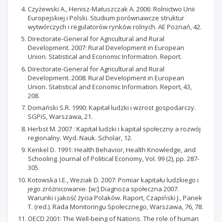
Czyżewski A., Henisz-Matuszczak A. 2006: Rolnictwo Unii
Europejskiej i Polski. Studium porównawcze struktur
wytwórczych i regulatorów rynków rolnych. AE Poznań, 42.
Directorate-General for Agricultural and Rural
Development. 2007: Rural Development in European
Union. Statistical and Economic Information. Report.
Directorate-General for Agricultural and Rural
Development. 2008: Rural Development in European
Union. Statistical and Economic Information. Report, 43,
208.
Domański S.R. 1990: Kapitał ludzki i wzrost gospodarczy.
SGPiS, Warszawa, 21.
Herbst M. 2007 : Kapitał ludzki i kapitał społeczny a rozwój
regionalny. Wyd. Nauk. Scholar, 12.
Kenkel D. 1991: Health Behavior, Health Knowledge, and
Schooling. Journal of Political Economy, Vol. 99 (2), pp. 287-
305.
Kotowska I.E., Weziak D. 2007: Pomiar kapitału ludzkiego i
jego zróżnicowanie. [w:] Diagnoza społeczna 2007.
Warunki i jakość życia Polaków. Raport, Czapiński J., Panek
T. (red.). Rada Monitoringu Społecznego, Warszawa, 76, 78.
OECD 2001: The Well-being of Nations. The role of human