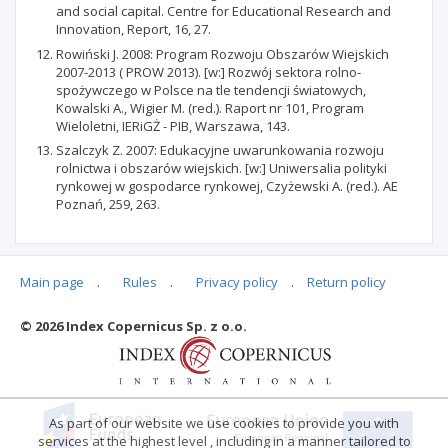
and social capital. Centre for Educational Research and
Innovation, Report, 16, 27.
Rowiński J. 2008: Program Rozwoju Obszarów Wiejskich
2007-2013 ( PROW 2013). [w:] Rozwój sektora rolno-
spożywczego w Polsce na tle tendencji światowych,
Kowalski A., Wigier M. (red.). Raport nr 101, Program
Wieloletni, IERiGŻ - PIB, Warszawa, 143.
Szalczyk Z. 2007: Edukacyjne uwarunkowania rozwoju
rolnictwa i obszarów wiejskich. [w:] Uniwersalia polityki
rynkowej w gospodarce rynkowej, Czyżewski A. (red.). AE
Poznań, 259, 263.
Main page
.
Rules
.
Privacy policy
.
Return policy
Articles quoting
© 2026 Index Copernicus Sp. z o.o.
No data
As part of our website we use cookies to provide you with
services at the highest level , including in a manner tailored to